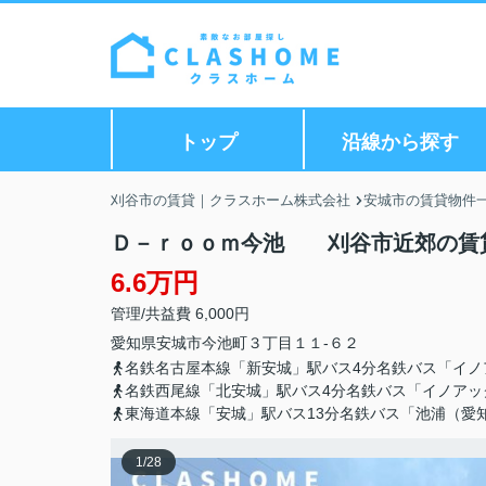
トップ
沿線から探す
刈谷市の賃貸｜クラスホーム株式会社
安城市の賃貸物件
Ｄ－ｒｏｏｍ今池 刈谷市近郊の賃
6.6万円
管理/共益費 6,000円
愛知県
安城市
今池町
３丁目１１-６２
名鉄名古屋本線「新安城」駅バス4分名鉄バス「イノ
名鉄西尾線「北安城」駅バス4分名鉄バス「イノアッ
東海道本線「安城」駅バス13分名鉄バス「池浦（愛
1
/
28