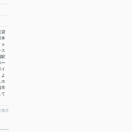
賃貸
屋本
ｏｏ
ラス
城駅
パー
ポイ
。よ
スホ
城市
して
の見方