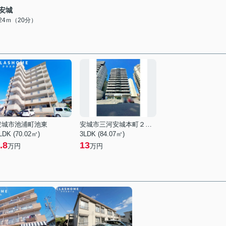
安城
524ｍ（20分）
安城市池浦町池東
安城市三河安城本町２丁目
LDK (70.02㎡)
3LDK (84.07㎡)
.8
13
万円
万円