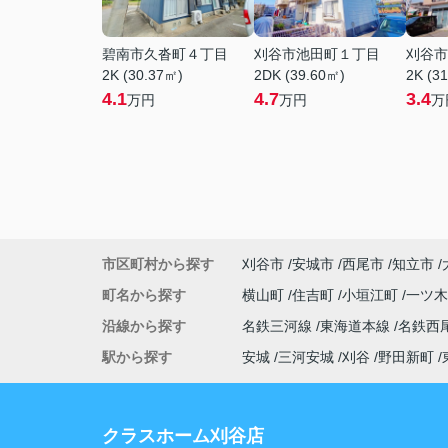
碧南市久沓町４丁目
刈谷市池田町１丁目
刈谷市
2K (30.37㎡)
2DK (39.60㎡)
2K (3
4.1
4.7
3.4
万円
万円
万
市区町村から探す
刈谷市
安城市
西尾市
知立市
町名から探す
横山町
住吉町
小垣江町
一ツ
沿線から探す
名鉄三河線
東海道本線
名鉄西
駅から探す
安城
三河安城
刈谷
野田新町
クラスホーム刈谷店