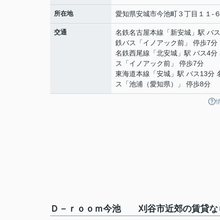
所在地
愛知県
安城市
今池町
３丁目１１-
交通
名鉄名古屋本線
「
新安城
」駅 バス
鉄バス「イノアック前」 停歩7分
名鉄西尾線
「
北安城
」駅 バス4分
ス「イノアック前」 停歩7分
東海道本線
「
安城
」駅 バス13分
ス「池浦（愛知県）」 停歩8分
Ｄ－ｒｏｏｍ今池 刈谷市近郊の賃貸なら