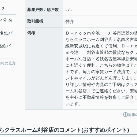
６２
募集戸数 / 総戸数
- / -
4分 名
取引態様
仲介
 名鉄バ
備考
Ｄ－ｒｏｏｍ今池 刈谷市近郊の
ならクラスホーム刈谷店：名鉄名古
 名鉄バ
線新安城駅にも近くて便利。Ｄ－ｒ
ｍ今池 刈谷市近郊の賃貸ならク
ホーム刈谷店：名鉄名古屋本線新安
情報の見方
にも近くて便利。こちらの物件はア
トです。毎月の家賃カード決済で、
ントやマイルがどんどん貯まります
り詳しい情報や内見のご予約はクラ
ーム刈谷店までご連絡ください。安
を中心に不動産情報を数多くご紹介
います。
情報
クラスホーム刈谷店のコメント(おすすめポイント)