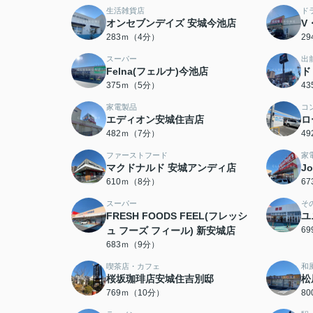
生活雑貨店
ド
オンセブンデイズ 安城今池店
V
283ｍ（4分）
2
スーパー
出
Felna(フェルナ)今池店
ド
375ｍ（5分）
4
家電製品
コ
エディオン安城住吉店
ロ
482ｍ（7分）
4
ファーストフード
家
マクドナルド 安城アンディ店
J
610ｍ（8分）
6
スーパー
そ
FRESH FOODS FEEL(フレッシ
ユ
ュ フーズ フィール) 新安城店
6
683ｍ（9分）
喫茶店・カフェ
和
桜坂珈琲店安城住吉別邸
松
769ｍ（10分）
8