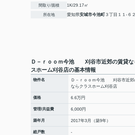
1K/29.17㎡
間取り/面積
愛知県
安城市
今池町
３丁目１１-６
所在地
Ｄ－ｒｏｏｍ今池 刈谷市近郊の賃貸な
スホーム刈谷店の基本情報
物件名
Ｄ－ｒｏｏｍ今池 刈谷市近郊
ならクラスホーム刈谷店
価格
6.6万円
管理/共益費
6,000円
築年月
2017年3月（築9年）
総戸数
-