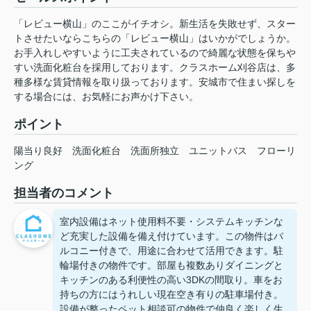
「レビュー横山」のここがイチオシ。新生活を失敗せず、スター
トさせたいならこちらの「レビュー横山」はいかがでしょうか。
お手入れしやすいように工夫されているので綺麗な状態を保ちや
すい洗面化粧台を採用しております。クラスホーム刈谷店は、多
種多様な賃貸情報を取り扱っております。安城市で住まい探しを
する場合には、お気軽にお声かけ下さい。
ポイント
陽当り良好
洗面化粧台
洗面所独立
ユニットバス
フローリ
ング
担当者のコメント
室内設備はネット使用料不要・システムキッチンな
ど充実した設備を備え付けています。この物件はバ
ルコニー付きで、用途に合わせて活用できます。駐
輪場付きの物件です。部屋も複数ありダイニングと
キッチンのある利便性の高い3DKの間取り。車をお
持ちの方にはうれしい現在空き有りの駐車場付き。
設備が整ったペット相談可の物件で仲良く楽しく生