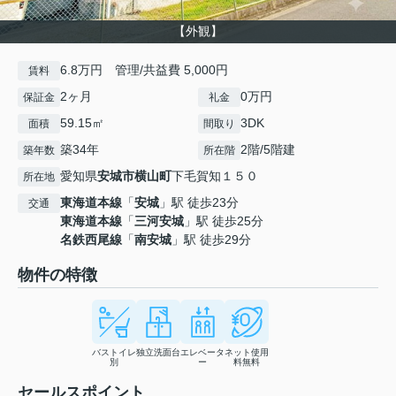
【外観】
6.8万円 管理/共益費 5,000円
賃料
2ヶ月
0万円
保証金
礼金
59.15㎡
3DK
面積
間取り
築34年
2階/5階建
築年数
所在階
愛知県
安城市
横山町
下毛賀知１５０
所在地
東海道本線
「
安城
」駅 徒歩23分
交通
東海道本線
「
三河安城
」駅 徒歩25分
名鉄西尾線
「
南安城
」駅 徒歩29分
物件の特徴
バストイレ
独立洗面台
エレベータ
ネット使用
別
ー
料無料
セールスポイント