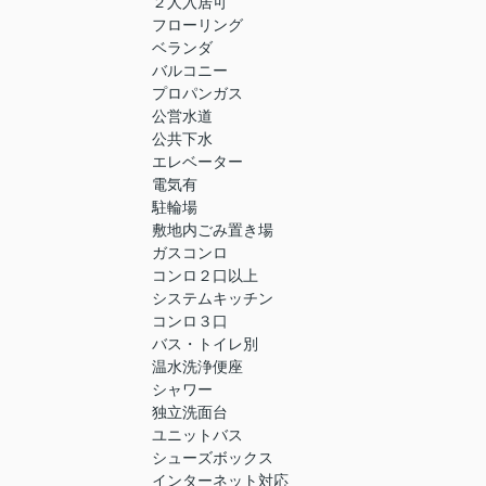
２人入居可
フローリング
ベランダ
バルコニー
プロパンガス
公営水道
公共下水
エレベーター
電気有
駐輪場
敷地内ごみ置き場
ガスコンロ
コンロ２口以上
システムキッチン
コンロ３口
バス・トイレ別
温水洗浄便座
シャワー
独立洗面台
ユニットバス
シューズボックス
インターネット対応