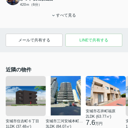
420ｍ（6分）
すべて見る
メールで共有する
LINEで共有する
近隣の物件
安城市石井町福原
2LDK (63.77㎡)
7.6
安城市住吉町６丁目
安城市三河安城本町２丁目
万円
1LDK (37.48㎡)
3LDK (84.07㎡)
1