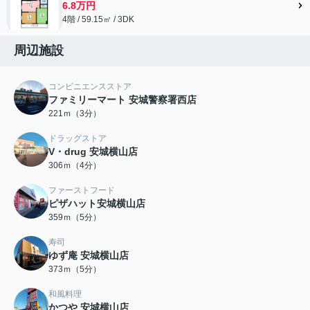
6.8万円
4階 / 59.15㎡ / 3DK
周辺施設
コンビニエンスストア
ファミリーマート 安城警察署西店
221ｍ（3分）
ドラッグストア
V・drug 安城横山店
306ｍ（4分）
ファーストフード
ピザハット安城横山店
359ｍ（5分）
寿司
ゆず庵 安城横山店
373ｍ（5分）
和風料理
かつや 安城横山店