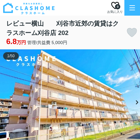
0
お気に入り
レビュー横山 刈谷市近郊の賃貸はク
ラスホーム刈谷店 202
6.8
万円
管理/共益費 5,000円
1
/
50