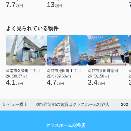
7.7
13
万円
万円
よく見られている物件
碧南市久沓町４丁目
刈谷市池田町１丁目
刈谷市泉田町割田
2K (30.37㎡)
2DK (39.60㎡)
2K (31.50㎡)
2
4.1
4.7
3.4
万円
万円
万円
レビュー横山 刈谷市近郊の賃貸はクラスホーム刈谷店
202
クラスホーム刈谷店