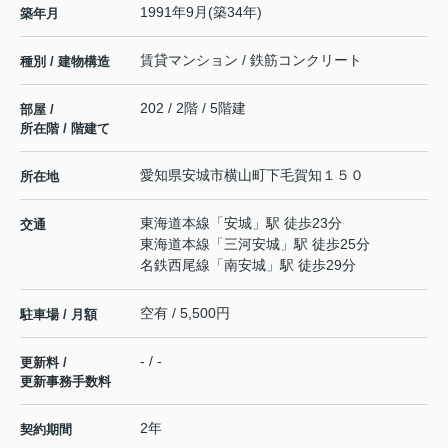
1991年9月(築34年)
築年月
賃貸マンション / 鉄筋コンクリート
種別 / 建物構造
202 / 2階 / 5階建
部屋 /
所在階 / 階建て
愛知県
安城市
横山町
下毛賀知１５０
所在地
東海道本線
「
安城
」駅 徒歩23分
交通
東海道本線
「
三河安城
」駅 徒歩25分
名鉄西尾線
「
南安城
」駅 徒歩29分
空有 / 5,500円
駐車場 / 月額
- / -
更新料 /
更新事務手数料
2年
契約期間