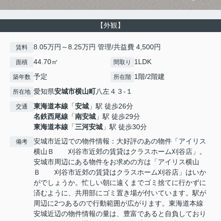
【外観】
8.05万円～8.25万円 管理/共益費 4,500円
賃料
44.70㎡
1LDK
面積
間取り
予定
1階/2階建
築年数
所在階
愛知県
安城市
横山町
八左４３-１
所在地
東海道本線
「
安城
」駅 徒歩26分
交通
名鉄西尾線
「
南安城
」駅 徒歩29分
東海道本線
「
三河安城
」駅 徒歩30分
安城市近辺での物件情報：大好評のあの物件「アイリス
備考
横山Ｂ 刈谷市近郊の賃貸はクラスホーム刈谷店」。
安城市周辺にある物件をお求めの方は「アイリス横山
Ｂ 刈谷市近郊の賃貸はクラスホーム刈谷店」はいか
がでしょうか。忙しい朝に遠くまでゴミ捨てに行かずに
済むように、共用部にゴミ置き場が付いています。駅が
周辺に2つあるので行動範囲が広がります。東海道本線
安城近辺の物件情報の量は、豊富であると自負しており