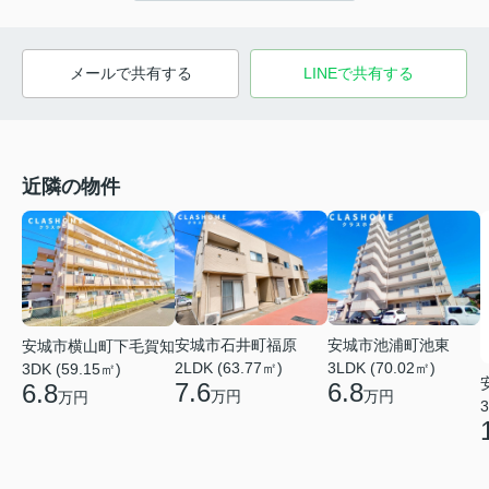
メールで共有する
LINEで共有する
近隣の物件
安城市石井町福原
安城市池浦町池東
安城市横山町下毛賀知
2LDK (63.77㎡)
3LDK (70.02㎡)
3DK (59.15㎡)
7.6
6.8
6.8
万円
万円
万円
3