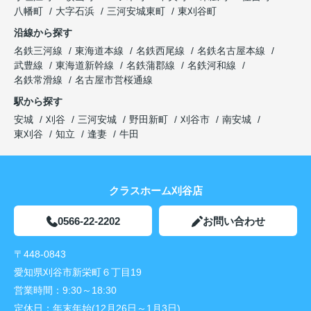
八幡町
大字石浜
三河安城東町
東刈谷町
沿線から探す
名鉄三河線
東海道本線
名鉄西尾線
名鉄名古屋本線
武豊線
東海道新幹線
名鉄蒲郡線
名鉄河和線
名鉄常滑線
名古屋市営桜通線
駅から探す
安城
刈谷
三河安城
野田新町
刈谷市
南安城
東刈谷
知立
逢妻
牛田
クラスホーム刈谷店
0566-22-2202
お問い合わせ
〒448-0843
愛知県刈谷市新栄町６丁目19
営業時間：
9:30～18:30
定休日：
年末年始(12月26日～1月3日)