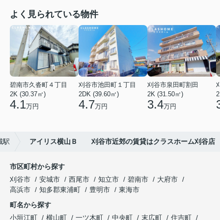
よく見られている物件
碧南市久沓町４丁目
刈谷市池田町１丁目
刈谷市泉田町割田
2K (30.37㎡)
2DK (39.60㎡)
2K (31.50㎡)
2
4.1
4.7
3.4
万円
万円
万円
城駅
アイリス横山Ｂ 刈谷市近郊の賃貸はクラスホーム刈谷店
市区町村から探す
刈谷市
安城市
西尾市
知立市
碧南市
大府市
高浜市
知多郡東浦町
豊明市
東海市
町名から探す
小垣江町
横山町
一ツ木町
中央町
末広町
住吉町