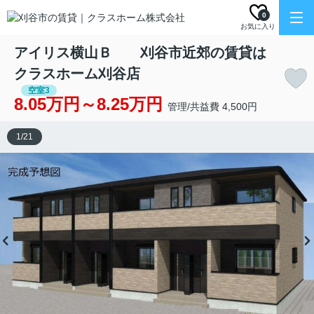
0
お気に入り
アイリス横山Ｂ 刈谷市近郊の賃貸は
クラスホーム刈谷店
空室3
8.05万円～8.25万円
管理/共益費 4,500円
1
/
21