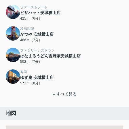
ファーストフード
ピザハット安城横山店
425ｍ（6分）
和風料理
かつや 安城横山店
486ｍ（7分）
ファミリーレストラン
はなまるうどん吉野家安城横山店
502ｍ（7分）
寿司
ゆず庵 安城横山店
572ｍ（8分）
すべて見る
地図