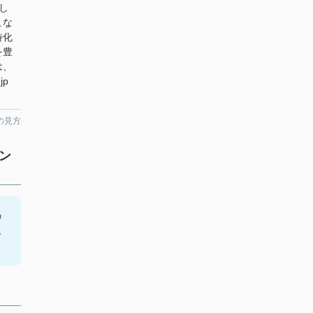
し
こな
特化
を豊
は、
jp
の見方
ン
の
ム