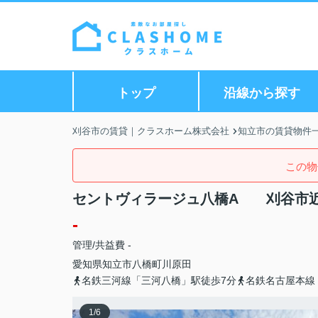
トップ
沿線から探す
刈谷市の賃貸｜クラスホーム株式会社
知立市の賃貸物件
この物
セントヴィラージュ八橋A 刈谷市
-
管理/共益費 -
愛知県
知立市
八橋町
川原田
名鉄三河線「三河八橋」駅徒歩7分
名鉄名古屋本線
1
/
6