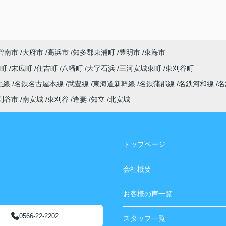
碧南市
大府市
高浜市
知多郡東浦町
豊明市
東海市
央町
末広町
住吉町
八幡町
大字石浜
三河安城東町
東刈谷町
尾線
名鉄名古屋本線
武豊線
東海道新幹線
名鉄蒲郡線
名鉄河和線
名
刈谷市
南安城
東刈谷
逢妻
知立
北安城
トップページ
会社概要
お客様の声一覧
0566-22-2202
スタッフ一覧