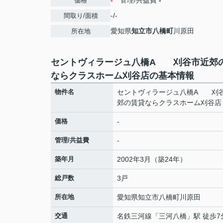
-
管理/共益費
-
価格
-/-
間取り/面積
愛知県
知立市
八橋町
川原田
所在地
セントヴィラージュ八橋A 刈谷市近郊
ならクラスホーム刈谷店の基本情報
物件名
セントヴィラージュ八橋A 刈
郊の賃貸ならクラスホーム刈谷店
価格
-
管理/共益費
-
築年月
2002年3月（築24年）
総戸数
3戸
所在地
愛知県
知立市
八橋町
川原田
交通
名鉄三河線
「
三河八橋
」駅 徒歩7