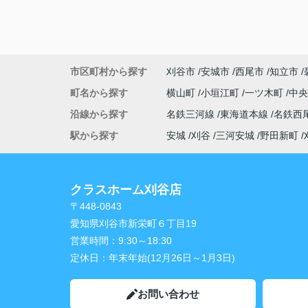
市区町村から探す
刈谷市
安城市
西尾市
知立市
町名から探す
横山町
小垣江町
一ツ木町
中
沿線から探す
名鉄三河線
東海道本線
名鉄西
駅から探す
安城
刈谷
三河安城
野田新町
クラスホーム刈谷店
〒448-0843
愛知県刈谷市新栄町６丁目19
営業時間：
9:30～18:30
定休日：
年末年始(12月26日～1月3日)
お問い合わせ