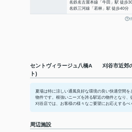
名鉄名古屋本線
「
牛田
」駅 徒歩3
名鉄三河線
「
若林
」駅 徒歩40分
セントヴィラージュ八橋A 刈谷市近郊の
ト)
夏場は特に涼しい通風良好な環境の良い快適空間を
物件です。根強いニーズを誇る駅近の物件となり、
刈谷店では、お客様の様々なご要望にお応えするべ
周辺施設