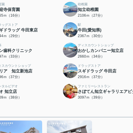
育園
幼稚園
迎寺保育園
知立幼稚園
265ｍ（16分）
2106ｍ（27分）
ラッグストア
駅
ギドラッグ 牛田東店
牛田(愛知県)
244ｍ（29分）
2367ｍ（30分）
科
ディスカウントショップ
ン歯科クリニック
おかしカンパニー知立店
597ｍ（33分）
2660ｍ（34分）
ィスカウントショップ
ドラッグストア
リア 知立新池店
スギドラッグ 牛田店
896ｍ（37分）
2916ｍ（37分）
ンタルビデオ
ファミリーレストラン
オ 知立店
さぼてん知立ギャラリエアピ
009ｍ（38分）
3097ｍ（39分）