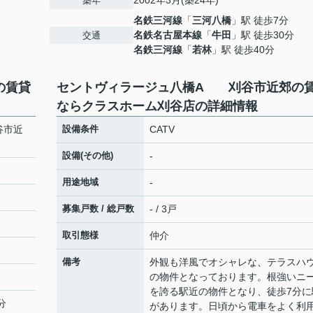
2002年3月(築24年)
築年
名鉄三河線
「
三河八橋
」駅 徒歩7分
名鉄名古屋本線
「
牛田
」駅 徒歩30分
交通
名鉄三河線
「
若林
」駅 徒歩40分
の賃貸
セントヴィラージュ八橋A 刈谷市近郊の
ならクラスホーム刈谷店の詳細情報
谷市近
設備条件
CATV
設備(その他)
-
用途地域
-
募集戸数 / 総戸数
- / 3戸
取引態様
仲介
備考
外観も洋風でオシャレな、テラスハ
の物件となっております。根強いニ
を誇る駅近の物件となり、徒歩7分に
分
があります。日頃から電車をよく利