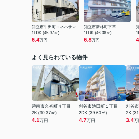
知立市牛田町コネハサマ
知立市新林町平草
1LDK (45.97㎡)
1LDK (46.08㎡)
1
6.4
6.8
4
万円
万円
よく見られている物件
碧南市久沓町４丁目
刈谷市池田町１丁目
刈谷市
2K (30.37㎡)
2DK (39.60㎡)
2K (3
4.1
4.7
3.4
万円
万円
万