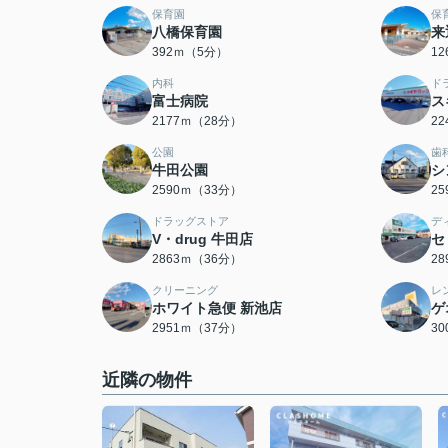
保育園
保
八橋保育園
来
392ｍ（5分）
1
内科
ド
富士病院
ス
2177ｍ（28分）
2
公園
歯
牛田公園
シ
2590ｍ（33分）
2
ドラッグストア
デ
V・drug 牛田店
セ
2863ｍ（36分）
2
クリーニング
レ
ホワイト急便 新池店
ゲ
2951ｍ（37分）
3
近隣の物件