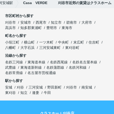
河安城駅
Casa VERDE 刈谷市近郊の賃貸はクラスホーム
市区町村から探す
刈谷市
安城市
西尾市
知立市
碧南市
大府市
高浜市
知多郡東浦町
豊明市
東海市
町名から探す
小垣江町
横山町
一ツ木町
中央町
末広町
住吉町
八幡町
大字石浜
三河安城東町
東刈谷町
沿線から探す
名鉄三河線
東海道本線
名鉄西尾線
名鉄名古屋本線
武豊線
東海道新幹線
名鉄蒲郡線
名鉄河和線
名鉄常滑線
名古屋市営桜通線
駅から探す
安城
刈谷
三河安城
野田新町
刈谷市
南安城
東刈谷
知立
逢妻
牛田
クラスホーム刈谷店