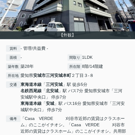
【外観】
- 管理/共益費 -
賃料
-
1LDK
面積
間取り
築28年
8階/14階建
築年数
所在階
愛知県
安城市
三河安城本町
２丁目３-８
所在地
東海道本線
「
三河安城
」駅 徒歩5分
交通
名鉄西尾線
「
北安城
」駅 バス7分 愛知県安城市「三河
安城駅中央口」 停歩7分
東海道本線
「
安城
」駅 バス16分 愛知県安城市「三河安
城駅中央口」 停歩7分
「Casa VERDE 刈谷市近郊の賃貸はクラスホー
備考
ム」のここがイチオシ。「Casa VERDE 刈谷市
近郊の賃貸はクラスホーム」のここがイチオシ。共用部