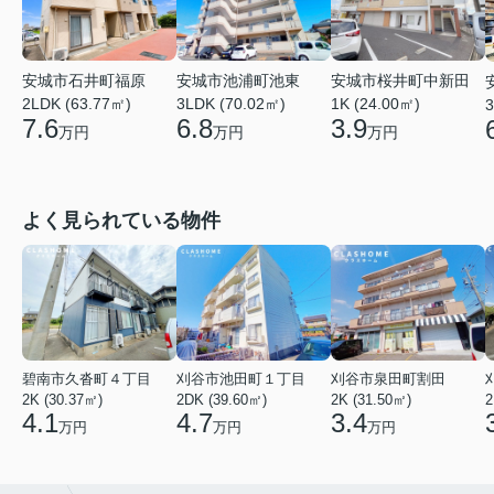
安城市石井町福原
安城市池浦町池東
安城市桜井町中新田
2LDK (63.77㎡)
3LDK (70.02㎡)
1K (24.00㎡)
3
7.6
6.8
3.9
万円
万円
万円
よく見られている物件
碧南市久沓町４丁目
刈谷市池田町１丁目
刈谷市泉田町割田
2K (30.37㎡)
2DK (39.60㎡)
2K (31.50㎡)
2
4.1
4.7
3.4
万円
万円
万円