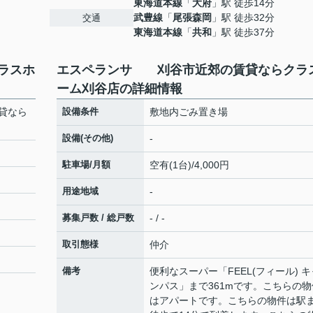
東海道本線
「
大府
」駅 徒歩14分
武豊線
「
尾張森岡
」駅 徒歩32分
交通
東海道本線
「
共和
」駅 徒歩37分
ラスホ
エスペランサ 刈谷市近郊の賃貸ならクラ
ーム刈谷店の詳細情報
貸なら
設備条件
敷地内ごみ置き場
設備(その他)
-
駐車場/月額
空有(1台)/4,000円
用途地域
-
募集戸数 / 総戸数
- / -
取引態様
仲介
備考
便利なスーパー「FEEL(フィール) キ
ンパス」まで361mです。こちらの物
はアパートです。こちらの物件は駅