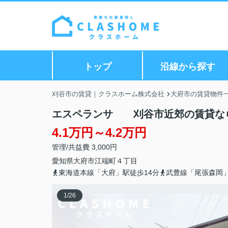
トップ
沿線から探す
刈谷市の賃貸｜クラスホーム株式会社
大府市の賃貸物件
エスペランサ 刈谷市近郊の賃貸な
4.1万円～4.2万円
管理/共益費 3,000円
愛知県
大府市
江端町
４丁目
東海道本線「大府」駅徒歩14分
武豊線「尾張森岡」
1
/
26