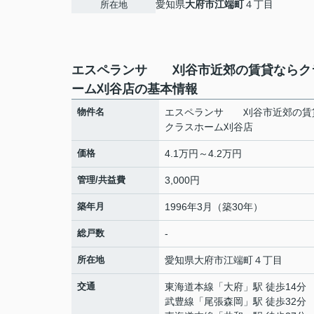
愛知県
大府市
江端町
４丁目
所在地
エスペランサ 刈谷市近郊の賃貸ならク
ーム刈谷店の基本情報
物件名
エスペランサ 刈谷市近郊の賃
クラスホーム刈谷店
価格
4.1万円～4.2万円
管理/共益費
3,000円
築年月
1996年3月（築30年）
総戸数
-
所在地
愛知県
大府市
江端町
４丁目
交通
東海道本線
「
大府
」駅 徒歩14分
武豊線
「
尾張森岡
」駅 徒歩32分