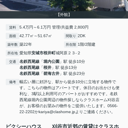
【外観】
5.4万円～6.1万円 管理/共益費 2,800円
賃料
42.77㎡～51.67㎡
2DK
面積
間取り
築22年
1階/2階建
築年数
所在階
愛知県
安城市
桜井町
城阿原２３-２
所在地
名鉄西尾線
「
堀内公園
」駅 徒歩10分
交通
名鉄西尾線
「
桜井
」駅 徒歩13分
名鉄西尾線
「
碧海古井
」駅 徒歩23分
幅広い層に好評な、駅から徒歩10分に立地する物件で
備考
す。こちらの物件はアパートです。休日のお出かけも便
利な、3駅以上利用可のアパートがおすすめです。名鉄
西尾線堀内公園周辺の物件探しならクラスホーム刈谷店
が、お客様のお望みの物件をご提供いたします。0566-
22-2202かkariya@clashome.jpよりご連絡ください。
ピクシーハウス 刈谷市近郊の賃貸はクラスホ