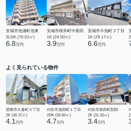
安城市池浦町池東
安城市桜井町中新田
安城市今池町３丁目
3LDK (70.02㎡)
1K (24.00㎡)
1K (29.17㎡)
2
6.8
3.9
6.6
万円
万円
万円
よく見られている物件
碧南市久沓町４丁目
刈谷市池田町１丁目
刈谷市泉田町割田
2K (30.37㎡)
2DK (39.60㎡)
2K (31.50㎡)
2
4.1
4.7
3.4
万円
万円
万円