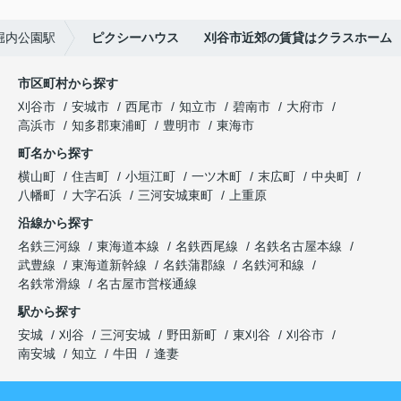
堀内公園駅
ピクシーハウス 刈谷市近郊の賃貸はクラスホーム
市区町村から探す
刈谷市
安城市
西尾市
知立市
碧南市
大府市
高浜市
知多郡東浦町
豊明市
東海市
町名から探す
横山町
住吉町
小垣江町
一ツ木町
末広町
中央町
八幡町
大字石浜
三河安城東町
上重原
沿線から探す
名鉄三河線
東海道本線
名鉄西尾線
名鉄名古屋本線
武豊線
東海道新幹線
名鉄蒲郡線
名鉄河和線
名鉄常滑線
名古屋市営桜通線
駅から探す
安城
刈谷
三河安城
野田新町
東刈谷
刈谷市
南安城
知立
牛田
逢妻