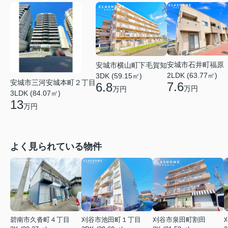
安城市石井町福原
安城市横山町下毛賀知
2LDK (63.77㎡)
3DK (59.15㎡)
安城市三河安城本町２丁目
7.6
6.8
万円
万円
3LDK (84.07㎡)
13
万円
よく見られている物件
碧南市久沓町４丁目
刈谷市池田町１丁目
刈谷市泉田町割田