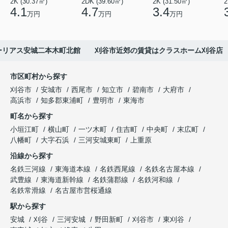
2K (30.37㎡)
2DK (39.60㎡)
2K (31.50㎡)
2
4.1
4.7
3.4
万円
万円
万円
ーリアス安城二本木町北館 刈谷市近郊の賃貸はクラスホーム刈谷店
市区町村から探す
刈谷市
安城市
西尾市
知立市
碧南市
大府市
高浜市
知多郡東浦町
豊明市
東海市
町名から探す
小垣江町
横山町
一ツ木町
住吉町
中央町
末広町
八幡町
大字石浜
三河安城東町
上重原
沿線から探す
名鉄三河線
東海道本線
名鉄西尾線
名鉄名古屋本線
武豊線
東海道新幹線
名鉄蒲郡線
名鉄河和線
名鉄常滑線
名古屋市営桜通線
駅から探す
安城
刈谷
三河安城
野田新町
刈谷市
東刈谷