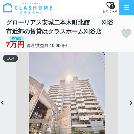
0
お気に入り
グローリアス安城二本木町北館 刈谷
市近郊の賃貸はクラスホーム刈谷店
空室1
7万円
管理/共益費 10,000円
1
/
14