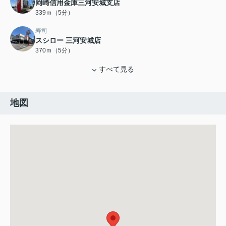
岡崎信用金庫三河安城支店
339ｍ（5分）
寿司
スシロー 三河安城店
370ｍ（5分）
すべて見る
地図