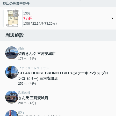
谷店の募集中物件
1302
7万円
13階 / 22.14坪(73.20㎡)
周辺施設
焼肉
焼肉きんぐ 三河安城店
175ｍ（3分）
ファミリーレストラン
STEAK HOUSE BRONCO BILLY(ステーキ ハウス ブロ
ンコ ビリー) 三河安城店
256ｍ（4分）
和風料理
さん天 三河安城店
281ｍ（4分）
銀行