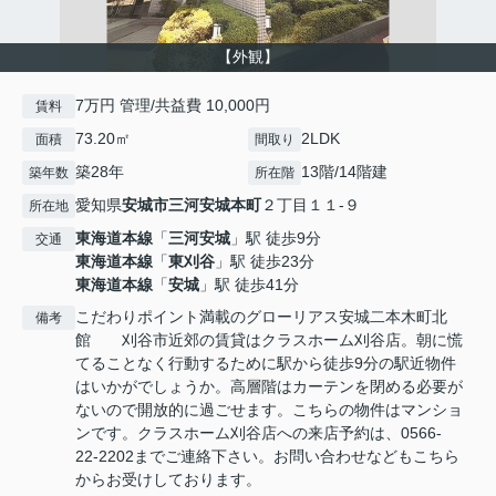
【外観】
7万円 管理/共益費 10,000円
賃料
73.20㎡
2LDK
面積
間取り
築28年
13階/14階建
築年数
所在階
愛知県
安城市
三河安城本町
２丁目１１-９
所在地
東海道本線
「
三河安城
」駅 徒歩9分
交通
東海道本線
「
東刈谷
」駅 徒歩23分
東海道本線
「
安城
」駅 徒歩41分
こだわりポイント満載のグローリアス安城二本木町北
備考
館 刈谷市近郊の賃貸はクラスホーム刈谷店。朝に慌
てることなく行動するために駅から徒歩9分の駅近物件
はいかがでしょうか。高層階はカーテンを閉める必要が
ないので開放的に過ごせます。こちらの物件はマンショ
ンです。クラスホーム刈谷店への来店予約は、0566-
22-2202までご連絡下さい。お問い合わせなどもこちら
からお受けしております。