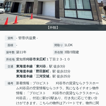
【外観】
- 管理/共益費 -
賃料
-
1LDK
面積
間取り
築11年
3階/3階建
築年数
所在階
愛知県
刈谷市
末広町
１丁目２３-１０
所在地
東海道本線
「
東刈谷
」駅 徒歩3分
交通
東海道本線
「
野田新町
」駅 徒歩22分
東海道本線
「
三河安城
」駅 徒歩25分
新着情報：プロピスト 刈谷市の賃貸ならクラスホー
備考
ム刈谷店の空室情報ならコチラ。気になるイチオシ物件
情報：「プロピスト 刈谷市の賃貸ならクラスホーム
刈谷店」。付近に駅が2駅あり、行き先に応じて使い分
けができます。こちらの物件はアパートです。物件に関