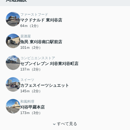
ファーストフード
マクドナルド 東刈谷店
64ｍ（1分）
居酒屋
魚民 東刈谷南口駅前店
101ｍ（2分）
コンビニエンスストア
セブンイレブン 刈谷東刈谷町店
137ｍ（2分）
スイーツ
カフェスイーツシュエット
145ｍ（2分）
和風料理
刈谷甲羅本店
173ｍ（3分）
すべて見る