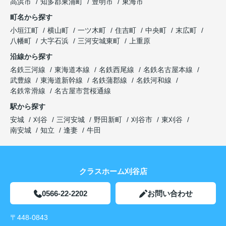
高浜市
知多郡東浦町
豊明市
東海市
町名から探す
小垣江町
横山町
一ツ木町
住吉町
中央町
末広町
八幡町
大字石浜
三河安城東町
上重原
沿線から探す
名鉄三河線
東海道本線
名鉄西尾線
名鉄名古屋本線
武豊線
東海道新幹線
名鉄蒲郡線
名鉄河和線
名鉄常滑線
名古屋市営桜通線
駅から探す
安城
刈谷
三河安城
野田新町
刈谷市
東刈谷
南安城
知立
逢妻
牛田
クラスホーム刈谷店
0566-22-2202
お問い合わせ
〒448-0843