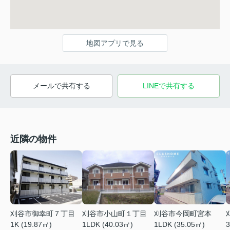
地図アプリで見る
メールで共有する
LINEで共有する
近隣の物件
刈谷市御幸町７丁目
刈谷市小山町１丁目
刈谷市今岡町宮本
1K (19.87㎡)
1LDK (40.03㎡)
1LDK (35.05㎡)
3