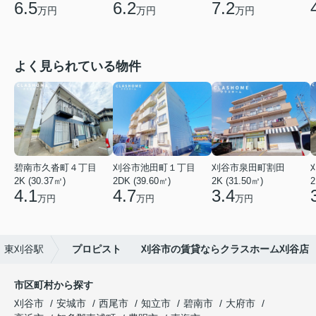
6.5
6.2
7.2
万円
万円
万円
よく見られている物件
碧南市久沓町４丁目
刈谷市池田町１丁目
刈谷市泉田町割田
2K (30.37㎡)
2DK (39.60㎡)
2K (31.50㎡)
2
4.1
4.7
3.4
万円
万円
万円
東刈谷駅
プロピスト 刈谷市の賃貸ならクラスホーム刈谷店
市区町村から探す
刈谷市
安城市
西尾市
知立市
碧南市
大府市