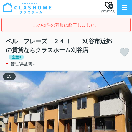
0
お気に入り
この物件の募集は終了しました。
ベル フレーズ ２４Ⅱ 刈谷市近郊
の賃貸ならクラスホーム刈谷店
空室0
-
管理/共益費 -
1
/
2