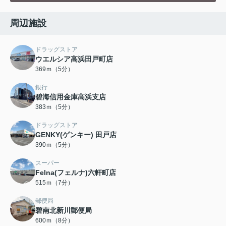
周辺施設
ドラッグストア
ウエルシア高浜田戸町店
369ｍ（5分）
銀行
碧海信用金庫高浜支店
383ｍ（5分）
ドラッグストア
GENKY(ゲンキー) 田戸店
390ｍ（5分）
スーパー
Felna(フェルナ)六軒町店
515ｍ（7分）
郵便局
碧南北新川郵便局
600ｍ（8分）