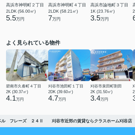
高浜市神明町２丁目
高浜市神明町４丁目
高浜市論地町３丁目
2LDK (56.00㎡)
2LDK (58.21㎡)
1K (23.76㎡)
2
5.5
7
3.5
万円
万円
万円
よく見られている物件
碧南市久沓町４丁目
刈谷市池田町１丁目
刈谷市泉田町割田
2K (30.37㎡)
2DK (39.60㎡)
2K (31.50㎡)
2
4.1
4.7
3.4
万円
万円
万円
ベル フレーズ ２４Ⅱ 刈谷市近郊の賃貸ならクラスホーム刈谷店