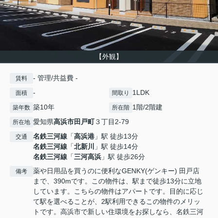
【外観】
- 管理/共益費 -
賃料
-
1LDK
面積
間取り
築10年
1階/2階建
築年数
所在階
愛知県
高浜市
田戸町
３丁目2-79
所在地
名鉄三河線
「
高浜港
」駅 徒歩13分
交通
名鉄三河線
「
北新川
」駅 徒歩14分
名鉄三河線
「
三河高浜
」駅 徒歩26分
薬や日用品を買うのに便利なGENKY(ゲンキー) 田戸店
備考
まで、390mです。この物件は、駅まで徒歩13分に立地
しています。こちらの物件はアパートです。目的に応じ
て駅を選べることが、2駅利用できるこの物件のメリッ
トです。高浜市で新しい住環境をお探しなら、名鉄三河