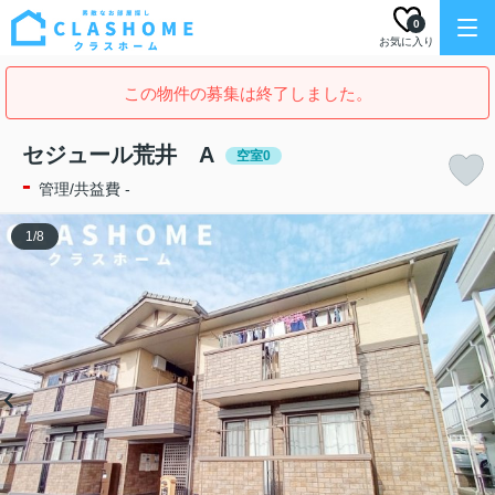
0
お気に入り
この物件の募集は終了しました。
セジュール荒井 A
空室0
-
管理/共益費 -
1
/
8