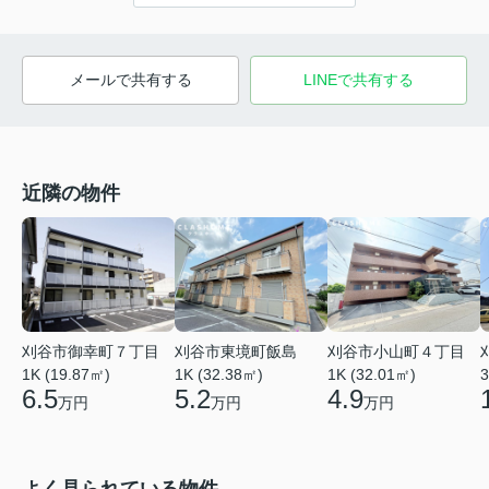
メールで共有する
LINEで共有する
近隣の物件
刈谷市御幸町７丁目
刈谷市東境町飯島
刈谷市小山町４丁目
3
1K (19.87㎡)
1K (32.38㎡)
1K (32.01㎡)
6.5
5.2
4.9
万円
万円
万円