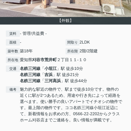
【外観】
- 管理/共益費 -
賃料
-
2LDK
面積
間取り
築18年
2階/2階建
築年数
所在階
愛知県
刈谷市
荒井町
２丁目１１-１０
所在地
名鉄三河線
「
小垣江
」駅 徒歩10分
交通
名鉄三河線
「
吉浜
」駅 徒歩21分
名鉄三河線
「
三河高浜
」駅 徒歩44分
魅力的な駅近の物件で、駅まで徒歩10分です。物件の
備考
近くに駅が2つあるため、用途や行き先によって経路を
選べます。使い勝手の良いアパートでイチオシの物件で
す。最上階の物件です。ココ名鉄三河線小垣江近辺に
て、新着情報をお求めの方、0566-22-2202からクラス
ホーム刈谷店までご連絡を。良い情報が満載です。