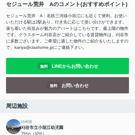
セジュール荒井 Aのコメント(おすすめポイント)
セジュール荒井 A：名鉄三河線小垣江にも近くて便利。お使い
いただける駅は2駅あり、行き先に応じて使い分けができます。
落ち着いた街並みが魅力のアパートはこちらです。最上階の物件
です。クラスホーム刈谷店がご紹介している賃貸物件は、刈谷市
に多数ございます。ご希望に適した物件のご紹介をいたしますの
で、kariya@clashome.jpにご連絡下さい。
LINEからお問い合わせ
無料
お問い合わせ
無料
周辺施設
幼稚園
刈谷市立小垣江幼児園
754ｍ（10分）