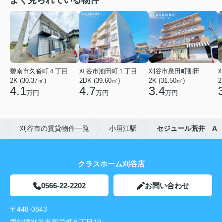
よく見られている物件
碧南市久沓町４丁目
刈谷市池田町１丁目
刈谷市泉田町割田
2K (30.37㎡)
2DK (39.60㎡)
2K (31.50㎡)
2
4.1
4.7
3.4
万円
万円
万円
刈谷市の賃貸物件一覧
小垣江駅
セジュール荒井 A
クラスホーム刈谷店
0566-22-2202
お問い合わせ
〒448-0843