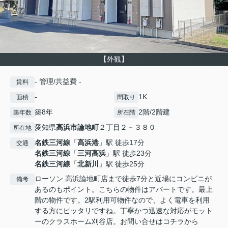
【外観】
- 管理/共益費 -
賃料
-
1K
面積
間取り
築8年
2階/2階建
築年数
所在階
愛知県
高浜市
論地町
２丁目２－３８０
所在地
名鉄三河線
「
高浜港
」駅 徒歩17分
交通
名鉄三河線
「
三河高浜
」駅 徒歩23分
名鉄三河線
「
北新川
」駅 徒歩25分
ローソン 高浜論地町店まで徒歩7分と近場にコンビニが
備考
あるのもポイント。こちらの物件はアパートです。最上
階の物件です。2駅利用可物件なので、よく電車を利用
する方にピッタリですね。丁寧かつ迅速な対応がモット
ーのクラスホーム刈谷店。お問い合せはコチラから