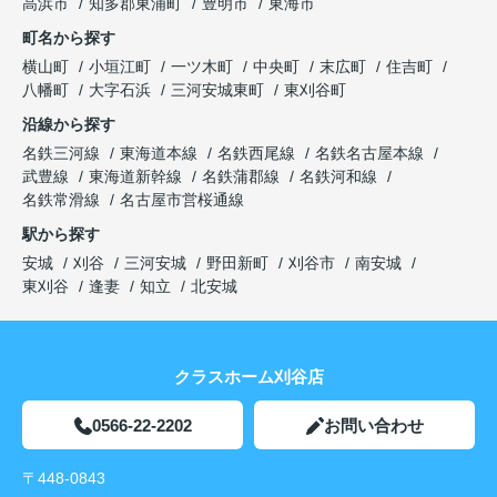
高浜市
知多郡東浦町
豊明市
東海市
町名から探す
横山町
小垣江町
一ツ木町
中央町
末広町
住吉町
八幡町
大字石浜
三河安城東町
東刈谷町
沿線から探す
名鉄三河線
東海道本線
名鉄西尾線
名鉄名古屋本線
武豊線
東海道新幹線
名鉄蒲郡線
名鉄河和線
名鉄常滑線
名古屋市営桜通線
駅から探す
安城
刈谷
三河安城
野田新町
刈谷市
南安城
東刈谷
逢妻
知立
北安城
クラスホーム刈谷店
0566-22-2202
お問い合わせ
〒448-0843