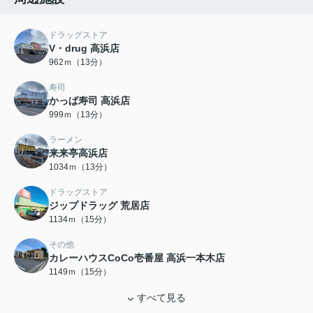
ドラッグストア
V・drug 高浜店
962ｍ（13分）
寿司
かっぱ寿司 高浜店
999ｍ（13分）
ラーメン
来来亭高浜店
1034ｍ（13分）
ドラッグストア
ジップドラッグ 荒居店
1134ｍ（15分）
その他
カレーハウスCoCo壱番屋 高浜一本木店
1149ｍ（15分）
すべて見る