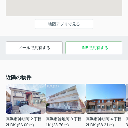
地図アプリで見る
メールで共有する
LINEで共有する
近隣の物件
高浜市神明町２丁目
高浜市論地町３丁目
高浜市神明町４丁目
2LDK (56.00㎡)
1K (23.76㎡)
2LDK (58.21㎡)
3