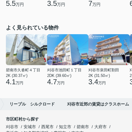
5.5
3.5
7
万円
万円
万円
よく見られている物件
碧南市久沓町４丁目
刈谷市池田町１丁目
刈谷市泉田町割田
2K (30.37㎡)
2DK (39.60㎡)
2K (31.50㎡)
2
4.1
4.7
3.4
万円
万円
万円
リーブル シルクロード 刈谷市近郊の賃貸はクラスホーム
市区町村から探す
刈谷市
安城市
西尾市
知立市
碧南市
大府市