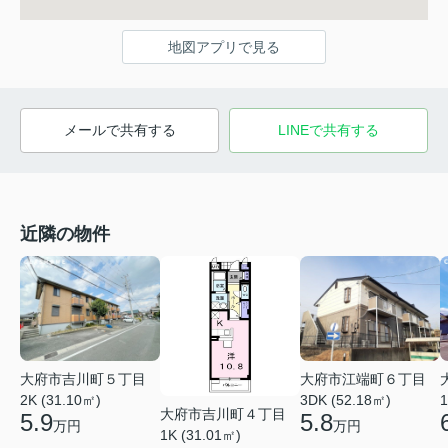
地図アプリで見る
メールで共有する
LINEで共有する
近隣の物件
大府市吉川町５丁目
大府市江端町６丁目
2K (31.10㎡)
3DK (52.18㎡)
1
大府市吉川町４丁目
5.9
5.8
万円
万円
1K (31.01㎡)