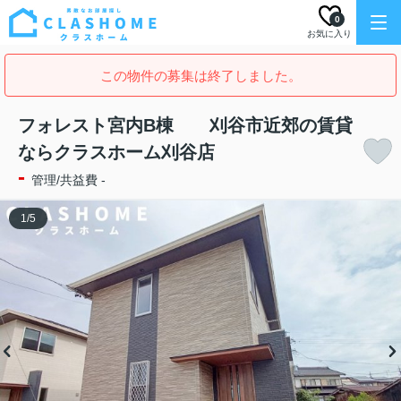
0
お気に入り
この物件の募集は終了しました。
フォレスト宮内B棟 刈谷市近郊の賃貸
ならクラスホーム刈谷店
-
管理/共益費 -
1
/
5