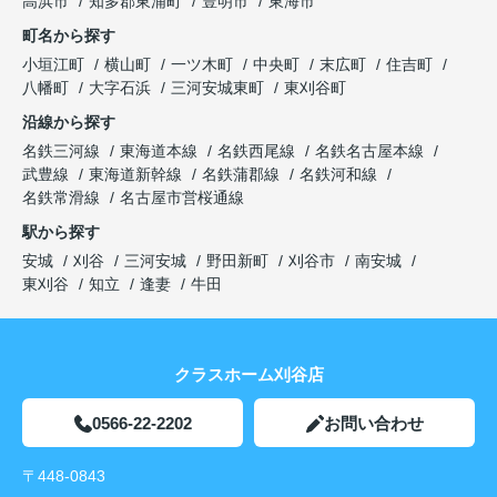
高浜市
知多郡東浦町
豊明市
東海市
町名から探す
小垣江町
横山町
一ツ木町
中央町
末広町
住吉町
八幡町
大字石浜
三河安城東町
東刈谷町
沿線から探す
名鉄三河線
東海道本線
名鉄西尾線
名鉄名古屋本線
武豊線
東海道新幹線
名鉄蒲郡線
名鉄河和線
名鉄常滑線
名古屋市営桜通線
駅から探す
安城
刈谷
三河安城
野田新町
刈谷市
南安城
東刈谷
知立
逢妻
牛田
クラスホーム刈谷店
0566-22-2202
お問い合わせ
〒448-0843