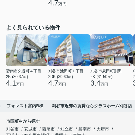
4.7
万円
よく見られている物件
碧南市久沓町４丁目
刈谷市池田町１丁目
刈谷市泉田町割田
2K (30.37㎡)
2DK (39.60㎡)
2K (31.50㎡)
2
4.1
4.7
3.4
万円
万円
万円
フォレスト宮内B棟 刈谷市近郊の賃貸ならクラスホーム刈谷店
市区町村から探す
刈谷市
安城市
西尾市
知立市
碧南市
大府市