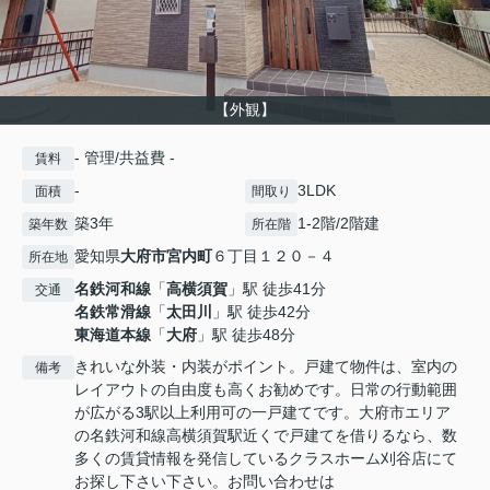
【外観】
- 管理/共益費 -
賃料
-
3LDK
面積
間取り
築3年
1-2階/2階建
築年数
所在階
愛知県
大府市
宮内町
６丁目１２０－４
所在地
名鉄河和線
「
高横須賀
」駅 徒歩41分
交通
名鉄常滑線
「
太田川
」駅 徒歩42分
東海道本線
「
大府
」駅 徒歩48分
きれいな外装・内装がポイント。戸建て物件は、室内の
備考
レイアウトの自由度も高くお勧めです。日常の行動範囲
が広がる3駅以上利用可の一戸建てです。大府市エリア
の名鉄河和線高横須賀駅近くで戸建てを借りるなら、数
多くの賃貸情報を発信しているクラスホーム刈谷店にて
お探し下さい下さい。お問い合わせは