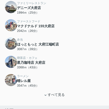
ファミリーレストラン
デニーズ大府店
1994ｍ（25分）
ファーストフード
マクドナルド 155大府店
2042ｍ（26分）
弁当
ほっともっと 大府江端町店
3087ｍ（39分）
喫茶店・カフェ
星乃珈琲店 大府店
3368ｍ（43分）
ラーメン
晴レル屋
3547ｍ（45分）
すべて見る