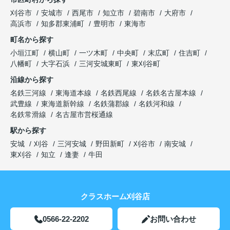
刈谷市
安城市
西尾市
知立市
碧南市
大府市
高浜市
知多郡東浦町
豊明市
東海市
町名から探す
小垣江町
横山町
一ツ木町
中央町
末広町
住吉町
八幡町
大字石浜
三河安城東町
東刈谷町
沿線から探す
名鉄三河線
東海道本線
名鉄西尾線
名鉄名古屋本線
武豊線
東海道新幹線
名鉄蒲郡線
名鉄河和線
名鉄常滑線
名古屋市営桜通線
駅から探す
安城
刈谷
三河安城
野田新町
刈谷市
南安城
東刈谷
知立
逢妻
牛田
クラスホーム刈谷店
0566-22-2202
お問い合わせ