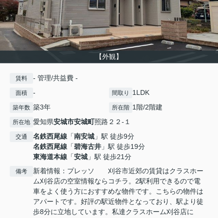
【外観】
- 管理/共益費 -
賃料
-
1LDK
面積
間取り
築3年
1階/2階建
築年数
所在階
愛知県
安城市
安城町
照路２２-１
所在地
名鉄西尾線
「
南安城
」駅 徒歩9分
交通
名鉄西尾線
「
碧海古井
」駅 徒歩19分
東海道本線
「
安城
」駅 徒歩21分
新着情報：プレッソ 刈谷市近郊の賃貸はクラスホー
備考
ム刈谷店の空室情報ならコチラ。2駅利用できるので電
車をよく使う方におすすめな物件です。こちらの物件は
アパートです。好評の駅近物件となっており、駅より徒
歩8分に立地しています。私達クラスホーム刈谷店に