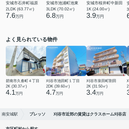
安城市石井町福原
安城市池浦町池東
安城市桜井町中新田
2LDK (63.77㎡)
3LDK (70.02㎡)
1K (24.00㎡)
3
7.6
6.8
3.9
万円
万円
万円
よく見られている物件
碧南市久沓町４丁目
刈谷市池田町１丁目
刈谷市泉田町割田
2K (30.37㎡)
2DK (39.60㎡)
2K (31.50㎡)
2
4.1
4.7
3.4
万円
万円
万円
南安城駅
プレッソ 刈谷市近郊の賃貸はクラスホーム刈谷店
市区町村から探す