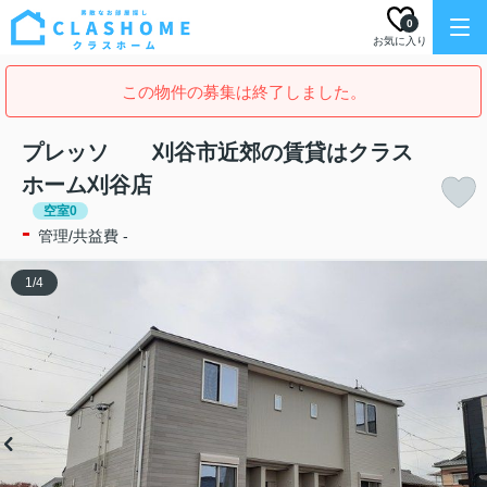
0
お気に入り
この物件の募集は終了しました。
プレッソ 刈谷市近郊の賃貸はクラス
ホーム刈谷店
空室0
-
管理/共益費 -
1
/
4