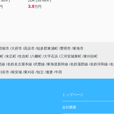
1.50㎡)
2DK (35.48㎡)
3.9
円
万円
碧南市
大府市
高浜市
知多郡東浦町
豊明市
東海市
央町
末広町
住吉町
八幡町
大字石浜
三河安城東町
東刈谷町
尾線
名鉄名古屋本線
武豊線
東海道新幹線
名鉄蒲郡線
名鉄河和線
名
刈谷市
南安城
東刈谷
知立
逢妻
牛田
トップページ
会社概要