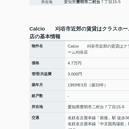
愛知県
豊明市
二村台
７丁目15-5
所在地
Calcio 刈谷市近郊の賃貸はクラスホ
店の基本情報
物件名
Calcio 刈谷市近郊の賃貸はク
ーム刈谷店
価格
4.7万円
管理/共益費
3,000円
築年月
1993年3月（築33年）
総戸数
-
所在地
愛知県
豊明市
二村台
７丁目15-5
交通
名鉄名古屋本線
「
前後
」駅 徒歩3
名鉄名古屋本線
「
中京競馬場前
」