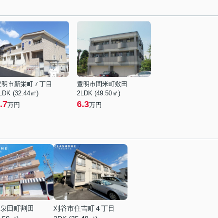
豊明市新栄町７丁目
豊明市間米町敷田
LDK (32.44㎡)
2LDK (49.50㎡)
.7
6.3
万円
万円
泉田町割田
刈谷市住吉町４丁目