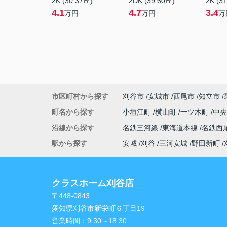
2K (30.37㎡)
2DK (39.60㎡)
2K (3
4.1
4.7
3.4
万円
万円
万
市区町村から探す
刈谷市
安城市
西尾市
知立市
町名から探す
小垣江町
横山町
一ツ木町
中
沿線から探す
名鉄三河線
東海道本線
名鉄西
駅から探す
安城
刈谷
三河安城
野田新町
クラスホーム刈谷店
〒448-0843
愛知県刈谷市新栄町６丁目19
営業時間：
9:30～18:30