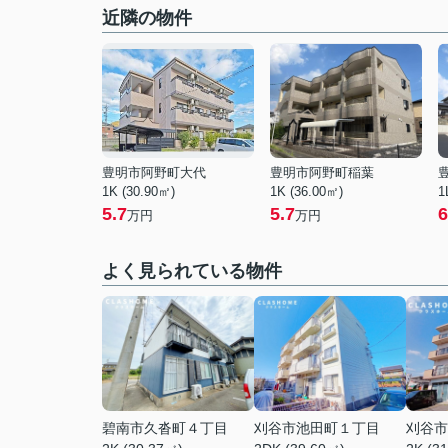
近隣の物件
豊明市阿野町大代
豊明市阿野町稲葉
1K (30.90㎡)
1K (36.00㎡)
1
5.7
5.7
6
万円
万円
よく見られている物件
碧南市久沓町４丁目
刈谷市池田町１丁目
刈谷市