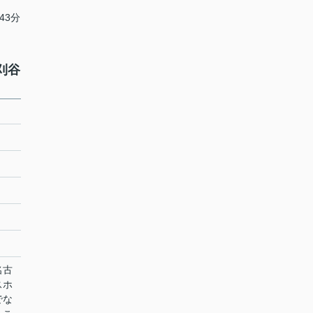
43分
刈谷
名古
スホ
でな