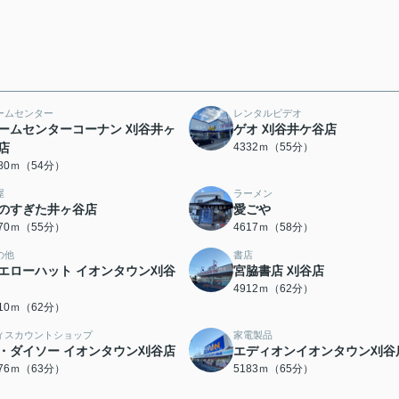
ームセンター
レンタルビデオ
ームセンターコーナン 刈谷井ヶ
ゲオ 刈谷井ケ谷店
店
4332ｍ（55分）
280ｍ（54分）
屋
ラーメン
のすぎた井ヶ谷店
愛ごや
370ｍ（55分）
4617ｍ（58分）
の他
書店
エローハット イオンタウン刈谷
宮脇書店 刈谷店
4912ｍ（62分）
910ｍ（62分）
ィスカウントショップ
家電製品
・ダイソー イオンタウン刈谷店
エディオンイオンタウン刈谷
976ｍ（63分）
5183ｍ（65分）