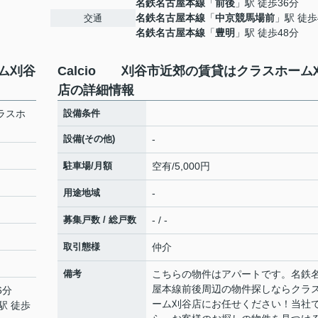
名鉄名古屋本線
「
前後
」駅 徒歩36分
名鉄名古屋本線
「
中京競馬場前
」駅 徒歩
交通
名鉄名古屋本線
「
豊明
」駅 徒歩48分
ーム刈谷
Calcio 刈谷市近郊の賃貸はクラスホーム
店の詳細情報
ラスホ
設備条件
設備(その他)
-
駐車場/月額
空有/5,000円
用途地域
-
募集戸数 / 総戸数
- / -
取引態様
仲介
備考
こちらの物件はアパートです。名鉄
屋本線前後周辺の物件探しならクラ
6分
ーム刈谷店にお任せください！当社
駅 徒歩