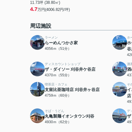
11.73坪 (38.80㎡)
4.7
万円(4006.82円/坪)
周辺施設
ラーメン
ホ
らーめんつかさ家
ホ
4056ｍ（51分）
谷
4
ディスカウントショップ
酒
ザ・ダイソー 刈谷井ケ谷店
酒
4370ｍ（55分）
4
喫茶店・カフェ
そ
支留比亜珈琲店 刈谷井ヶ谷店
イ
4759ｍ（60分）
店
4
そば・うどん
デ
丸亀製麺イオンタウン刈谷
ザ
4930ｍ（62分）
4