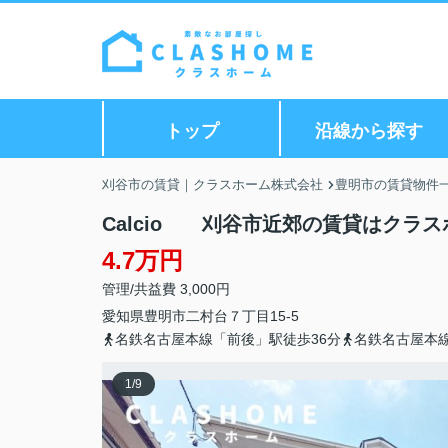
トップ
沿線から探す
刈谷市の賃貸｜クラスホーム株式会社
豊明市の賃貸物件
Calcio 刈谷市近郊の賃貸はクラ
4.7万円
管理/共益費 3,000円
愛知県
豊明市
二村台
７丁目15-5
名鉄名古屋本線「前後」駅徒歩36分
名鉄名古屋本線
1
/
9