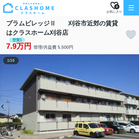
0
お気に入り
プラムビレッジⅡ 刈谷市近郊の賃貸
はクラスホーム刈谷店
空室1
7.9万円
管理/共益費 5,500円
1
/
16