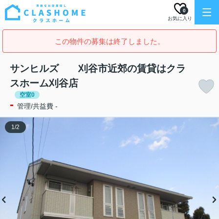
0
お気に入り
この物件の募集は終了しました。
サンヒルズ 刈谷市近郊の賃貸はクラ
スホーム刈谷店
空室0
-
管理/共益費 -
1
/
2