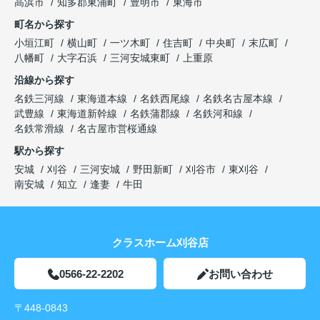
高浜市
知多郡東浦町
豊明市
東海市
町名から探す
小垣江町
横山町
一ツ木町
住吉町
中央町
末広町
八幡町
大字石浜
三河安城東町
上重原
沿線から探す
名鉄三河線
東海道本線
名鉄西尾線
名鉄名古屋本線
武豊線
東海道新幹線
名鉄蒲郡線
名鉄河和線
名鉄常滑線
名古屋市営桜通線
駅から探す
安城
刈谷
三河安城
野田新町
刈谷市
東刈谷
南安城
知立
逢妻
牛田
クラスホーム刈谷店
0566-22-2202
お問い合わせ
〒448-0843