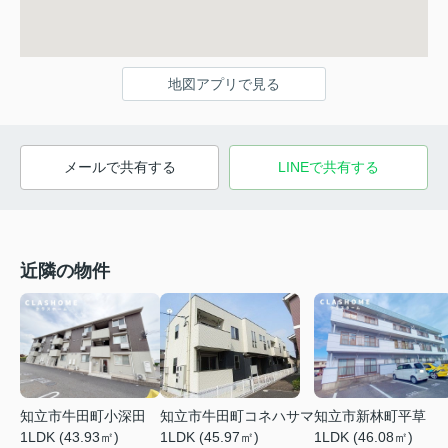
地図アプリで見る
メールで共有する
LINEで共有する
近隣の物件
知立市牛田町小深田
知立市牛田町コネハサマ
知立市新林町平草
1LDK (43.93㎡)
1LDK (45.97㎡)
1LDK (46.08㎡)