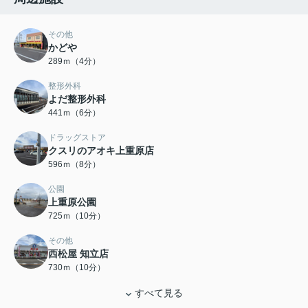
その他
かどや
289ｍ（4分）
整形外科
よだ整形外科
441ｍ（6分）
ドラッグストア
クスリのアオキ上重原店
596ｍ（8分）
公園
上重原公園
725ｍ（10分）
その他
西松屋 知立店
730ｍ（10分）
すべて見る