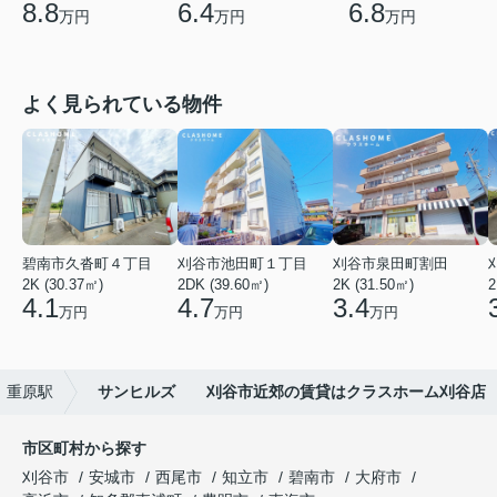
8.8
6.4
6.8
万円
万円
万円
よく見られている物件
碧南市久沓町４丁目
刈谷市池田町１丁目
刈谷市泉田町割田
2K (30.37㎡)
2DK (39.60㎡)
2K (31.50㎡)
2
4.1
4.7
3.4
万円
万円
万円
重原駅
サンヒルズ 刈谷市近郊の賃貸はクラスホーム刈谷店
市区町村から探す
刈谷市
安城市
西尾市
知立市
碧南市
大府市