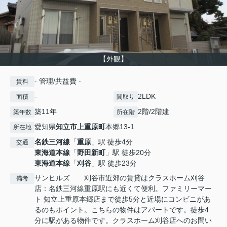
【外観】
- 管理/共益費 -
賃料
-
2LDK
面積
間取り
築11年
2階/2階建
築年数
所在階
愛知県
知立市
上重原町
本郷13-1
所在地
名鉄三河線
「
重原
」駅 徒歩4分
交通
東海道本線
「
野田新町
」駅 徒歩20分
東海道本線
「
刈谷
」駅 徒歩23分
サンヒルズ 刈谷市近郊の賃貸はクラスホーム刈谷
備考
店：名鉄三河線重原駅にも近くて便利。ファミリーマー
ト 知立上重原本郷店まで徒歩5分と近場にコンビニがあ
るのもポイント。こちらの物件はアパートです。徒歩4
分に駅がある物件です。クラスホーム刈谷店へのお問い