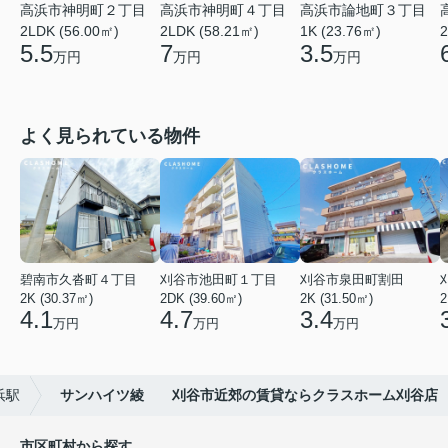
高浜市神明町２丁目
高浜市神明町４丁目
高浜市論地町３丁目
2LDK (56.00㎡)
2LDK (58.21㎡)
1K (23.76㎡)
2
5.5
7
3.5
万円
万円
万円
よく見られている物件
碧南市久沓町４丁目
刈谷市池田町１丁目
刈谷市泉田町割田
2K (30.37㎡)
2DK (39.60㎡)
2K (31.50㎡)
2
4.1
4.7
3.4
万円
万円
万円
浜駅
サンハイツ綾 刈谷市近郊の賃貸ならクラスホーム刈谷店
市区町村から探す