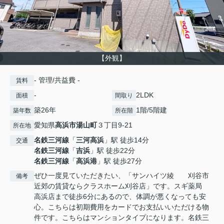
【外観】
- 管理/共益費 -
賃料
-
2LDK
面積
間取り
築26年
1階/5階建
築年数
所在階
愛知県
高浜市
湯山町
３丁目9-21
所在地
名鉄三河線
「
三河高浜
」駅 徒歩14分
交通
名鉄三河線
「
吉浜
」駅 徒歩22分
名鉄三河線
「
高浜港
」駅 徒歩27分
ぜひ一度見ていただきたい、「サンハイツ綾 刈谷市
備考
近郊の賃貸ならクラスホーム刈谷店」です。スギ薬局
高浜店まで徒歩6分にあるので、体調が悪くなっても安
心。こちらは初期費用をカードでお支払いいただける物
件です。こちらはマンションタイプになります。名鉄三