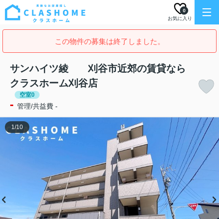
0
お気に入り
この物件の募集は終了しました。
サンハイツ綾 刈谷市近郊の賃貸なら
クラスホーム刈谷店
空室0
-
管理/共益費 -
1
/
10