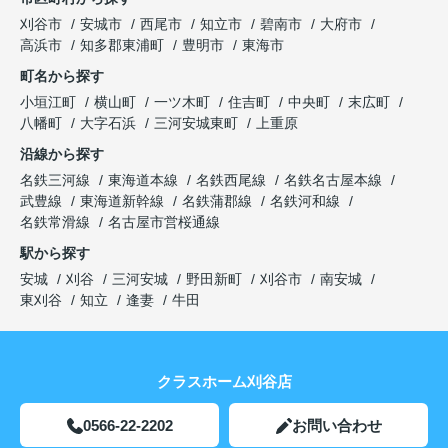
刈谷市
安城市
西尾市
知立市
碧南市
大府市
高浜市
知多郡東浦町
豊明市
東海市
町名から探す
小垣江町
横山町
一ツ木町
住吉町
中央町
末広町
八幡町
大字石浜
三河安城東町
上重原
沿線から探す
名鉄三河線
東海道本線
名鉄西尾線
名鉄名古屋本線
武豊線
東海道新幹線
名鉄蒲郡線
名鉄河和線
名鉄常滑線
名古屋市営桜通線
駅から探す
安城
刈谷
三河安城
野田新町
刈谷市
南安城
東刈谷
知立
逢妻
牛田
クラスホーム刈谷店
0566-22-2202
お問い合わせ