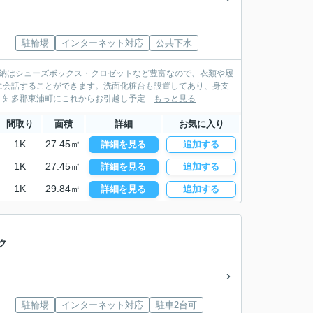
駐輪場
インターネット対応
公共下水
収納はシューズボックス・クロゼットなど豊富なので、衣類や履
に会話することができます。洗面化粧台も設置してあり、身支
多郡東浦町にこれからお引越し予定...
もっと見る
間取り
面積
詳細
お気に入り
1K
27.45㎡
詳細を見る
追加する
1K
27.45㎡
詳細を見る
追加する
1K
29.84㎡
詳細を見る
追加する
ク
駐輪場
インターネット対応
駐車2台可