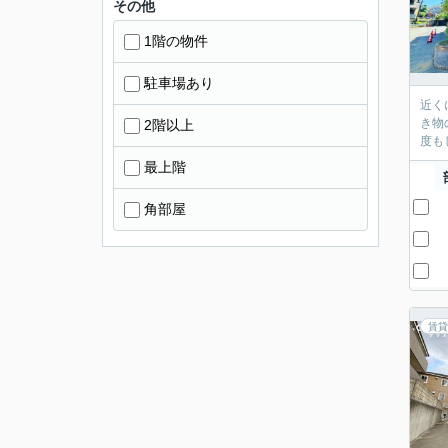
その他
1階の物件
駐車場あり
近く
き物
2階以上
度も
最上階
角部屋
賃貸