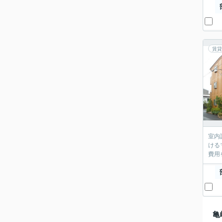
賃貸
室内
ける
費用
亀