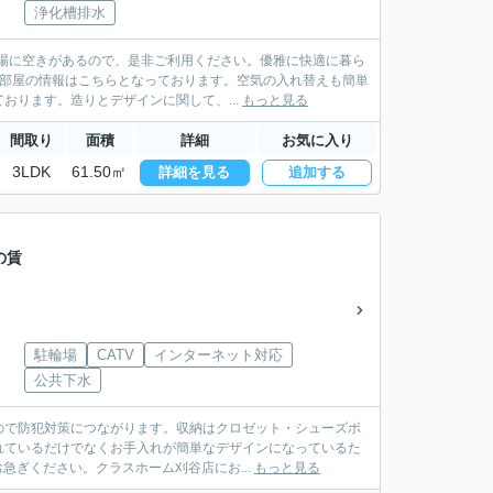
浄化槽排水
場に空きがあるので、是非ご利用ください。優雅に快適に暮ら
お部屋の情報はこちらとなっております。空気の入れ替えも簡単
ります。造りとデザインに関して、...
もっと見る
間取り
面積
詳細
お気に入り
3LDK
61.50㎡
詳細を見る
追加する
の賃
駐輪場
CATV
インターネット対応
公共下水
ので防犯対策につながります。収納はクロゼット・シューズボ
れているだけでなくお手入れが簡単なデザインになっているた
急ぎください。クラスホーム刈谷店にお...
もっと見る