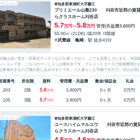
マンション
知多郡東浦町
大字藤江
プリミエール山敷230 刈谷市近郊の賃
らクラスホーム刈谷店
5.7
5.8
万円～
万円
管理/共益費3,800円
55.00㎡ (2LDK) /築20年 /3階建
武豊線
「
亀崎
」駅 徒歩43分
設備は追い焚き・対面式キッチンなどが揃っており、とても充実しています。光回
ンションです。こちらのマンションは南向きです。クレジットカードで初期費用が
は東南向きなので陽が差し込みやすいです。二人暮らしも可能ですので、ぜひお問い
部屋番号
所在階
賃料
管理費・共益費
敷金/保証金
礼金
5.8
203
2階
3,800円
0ヶ月
0万円
万円
5.7
105
3階
3,800円
0ヶ月
0万円
万円
マンション
知多郡東浦町
大字藤江
ユースハイムマルユウ 刈谷市近郊の賃
らクラスホーム刈谷店
4.5
4.6