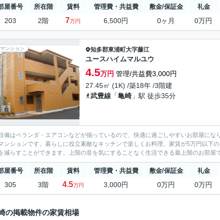
部屋番号
所在階
賃料
管理費・共益費
敷金/保証金
礼金
7
203
2階
6,500円
0ヶ月
0万円
万円
マンション
知多郡東浦町
大字藤江
ユースハイムマルユウ
4.5
万円
管理/共益費3,000円
27.45㎡ (1K) /築18年 /3階建
武豊線
「
亀崎
」駅 徒歩35分
設備はベランダ・エアコンなどが揃っているので、快適に過ごしやすいお部屋にな
マンションです。暮らしに役立素敵なキッチンで楽しくお料理。家賃が5万円以下
を減らすことができます。上階の音を気にすることなく生活できる最上階のお部屋で
部屋番号
所在階
賃料
管理費・共益費
敷金/保証金
礼金
4.5
305
3階
3,000円
0万円
0万円
万円
崎の掲載物件の家賃相場