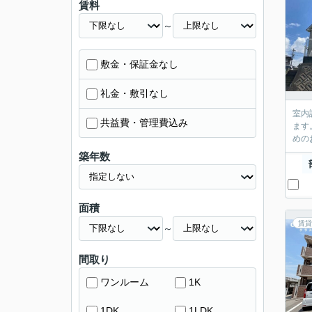
賃料
～
敷金・保証金なし
礼金・敷引なし
室内
共益費・管理費込み
ます
めの
築年数
面積
賃貸
～
間取り
ワンルーム
1K
1DK
1LDK