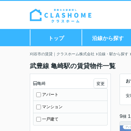
トップ
沿線から探す
刈谷市の賃貸｜クラスホーム株式会社
沿線・駅から探す
武豊線 亀崎駅の賃貸物件一覧
お
亀崎
変更
アパート
安
マンション
9
1
棟
一戸建て
アパ