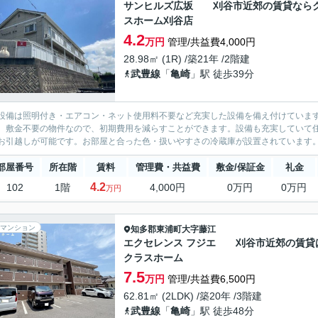
サンヒルズ広坂 刈谷市近郊の賃貸なら
スホーム刈谷店
4.2
万円
管理/共益費4,000円
28.98㎡ (1R) /築21年 /2階建
武豊線
「
亀崎
」駅 徒歩39分
設備は照明付き・エアコン・ネット使用料不要など充実した設備を備え付けていま
。敷金不要の物件なので、初期費用を減らすことができます。設備も充実していて
お引越しが可能です。お部屋と合った色・扱いやすさの冷蔵庫が設置されています。2
部屋番号
所在階
賃料
管理費・共益費
敷金/保証金
礼金
4.2
102
1階
4,000円
0万円
0万円
万円
マンション
知多郡東浦町
大字藤江
エクセレンス フジエ 刈谷市近郊の賃貸
クラスホーム
7.5
万円
管理/共益費6,500円
62.81㎡ (2LDK) /築20年 /3階建
武豊線
「
亀崎
」駅 徒歩48分