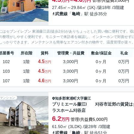
万円～
万円
管理/共益費3,000円
27.45㎡～29.84㎡ (1K) /築18年 /3階建
武豊線
「
亀崎
」駅 徒歩35分
にはセブンイレブン 東浦藤江店(徒歩2分)がありちょっとした買い物に便利です。
の整理がしやすく便利です。モニターで来訪者を確認し、インターホンで対面せず
しっかりできます。メンテナンスも簡単なエアコン付きの物件で、温度管理が楽々。知
部屋番号
所在階
賃料
管理費・共益費
敷金/保証金
礼金
4.5
102
1階
3,000円
0ヶ月
0万円
万円
4.5
103
1階
3,000円
0ヶ月
0万円
万円
4.6
107
1階
3,000円
0ヶ月
0万円
万円
マンション
知多郡東浦町
大字藤江
プリミエール藤江I 刈谷市近郊の賃貸は
ラスホーム刈谷店
6.2
万円
管理/共益費5,000円
61.50㎡ (3LDK) /築28年 /3階建
武豊線
「
亀崎
」駅 徒歩51分