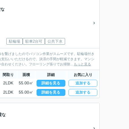
貸な
駐輪場
駐車2台可
公共下水
線を繋げましたのでパソコン作業がスムーズです。駐輪場付き
お支払いいただけるので、決済の手間が軽減できます。マンシ
合わせください。フローリング張りでお掃除...
もっと見る
間取り
面積
詳細
お気に入り
2LDK
55.00㎡
詳細を見る
追加する
2LDK
55.00㎡
詳細を見る
追加する
貸な