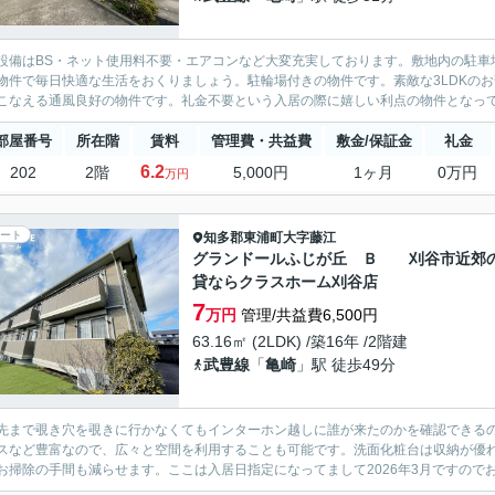
設備はBS・ネット使用料不要・エアコンなど大変充実しております。敷地内の駐車
物件で毎日快適な生活をおくりましょう。駐輪場付きの物件です。素敵な3LDKの
こなえる通風良好の物件です。礼金不要という入居の際に嬉しい利点の物件となってお
部屋番号
所在階
賃料
管理費・共益費
敷金/保証金
礼金
6.2
202
2階
5,000円
1ヶ月
0万円
万円
ート
知多郡東浦町
大字藤江
グランドールふじが丘 Ｂ 刈谷市近郊
貸ならクラスホーム刈谷店
7
万円
管理/共益費6,500円
63.16㎡ (2LDK) /築16年 /2階建
武豊線
「
亀崎
」駅 徒歩49分
先まで覗き穴を覗きに行かなくてもインターホン越しに誰が来たのかを確認できる
スなど豊富なので、広々と空間を利用することも可能です。洗面化粧台は収納が優
お掃除の手間も減らせます。ここは入居日指定になってまして2026年3月ですのでお