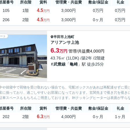
部屋番号
所在階
賃料
管理費・共益費
敷金/保証金
礼金
4.5
105
1階
3,000円
0万円
0万円
万円
4.5
206
2階
3,000円
0ヶ月
0万円
万円
ート
半田市
上池町
アリアンサ上池
6.3
万円
管理/共益費4,000円
43.76㎡ (1LDK) /築2年 /2階建
武豊線
「
亀崎
」駅 徒歩25分
中や就寝中で荷物を受け取れない場合でも、宅配ボックスがあれば再配達せずに受
富に揃っており、過ごしやすいお部屋になっております。玄関先まで覗き穴を覗き
駐車スペースももちろんご用意しております。IHクッキングヒーターは表面が平らな
部屋番号
所在階
賃料
管理費・共益費
敷金/保証金
礼金
6.3
202
2階
4,000円
0ヶ月
1ヶ月
万円