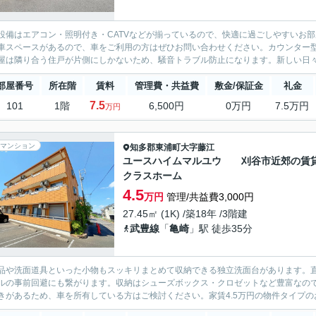
設備はエアコン・照明付き・CATVなどが揃っているので、快適に過ごしやすいお
車スペースがあるので、車をご利用の方はぜひお問い合わせください。カウンター
屋は隣り合う住戸が片側にしかないため、騒音トラブル防止になります。新しい日々を
部屋番号
所在階
賃料
管理費・共益費
敷金/保証金
礼金
7.5
101
1階
6,500円
0万円
7.5万円
万円
マンション
知多郡東浦町
大字藤江
ユースハイムマルユウ 刈谷市近郊の賃
クラスホーム
4.5
万円
管理/共益費3,000円
27.45㎡ (1K) /築18年 /3階建
武豊線
「
亀崎
」駅 徒歩35分
品や洗面道具といった小物もスッキリまとめて収納できる独立洗面台があります。
ルの事前回避にも繋がります。収納はシューズボックス・クロゼットなど豊富なの
きがあるため、車を所有している方はご検討ください。家賃4.5万円の物件タイプのお