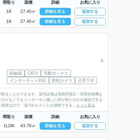
間取り
面積
詳細
お気に入り
1K
27.45㎡
詳細を見る
追加する
1K
27.45㎡
詳細を見る
追加する
駐輪場
CATV
宅配ボックス
インターネット対応
防犯カメラ
公共下水
け取ることができます。室内設備は洗面所独立・浴室乾燥機な
に行かなくてもインターホン越しに誰が来たのかを確認できま
形状なので、油汚れをスッとお掃除できる...
もっと見る
間取り
面積
詳細
お気に入り
1LDK
43.76㎡
詳細を見る
追加する