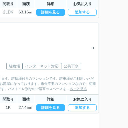
間取り
面積
詳細
お気に入り
2LDK
63.16㎡
詳細を見る
追加する
駐輪場
インターネット対応
公共下水
ります。駐輪場付きのマンションです。駐車場がご利用いただ
のお部屋になっております。敷金不要のマンションなので、初期
す。バストイレ別なので浴室のスペースを...
もっと見る
間取り
面積
詳細
お気に入り
1K
27.45㎡
詳細を見る
追加する