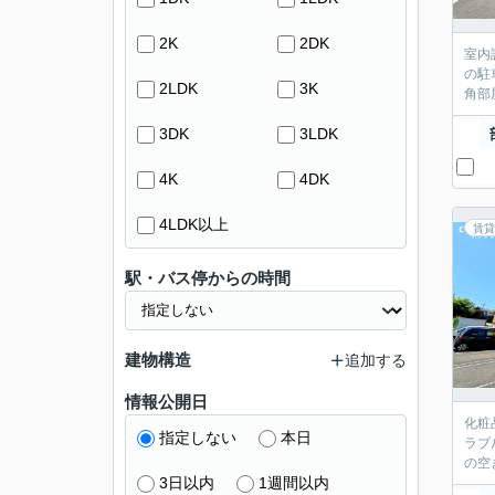
2K
2DK
室内
の駐
2LDK
3K
角部
3DK
3LDK
4K
4DK
4LDK以上
賃貸
駅・バス停からの時間
建物構造
追加する
情報公開日
化粧
指定しない
本日
ラブ
の空
3日以内
1週間以内