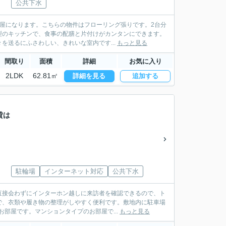
公共下水
部屋になります。こちらの物件はフローリング張りです。2台分
型のキッチンで、食事の配膳と片付けがカンタンにできます。
送るにふさわしい、きれいな室内です...
もっと見る
間取り
面積
詳細
お気に入り
2LDK
62.81㎡
詳細を見る
追加する
貸は
駐輪場
インターネット対応
公共下水
直接会わずにインターホン越しに来訪者を確認できるので、ト
で、衣類や履き物の整理がしやすく便利です。敷地内に駐車場
部屋です。マンションタイプのお部屋で...
もっと見る