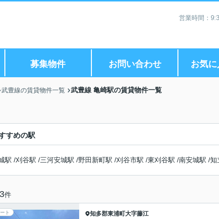
営業時間：9:3
募集物件
お問い合わせ
お気に
武豊線 亀崎駅の賃貸物件一覧
武豊線の賃貸物件一覧
すすめの駅
城駅
/
刈谷駅
/
三河安城駅
/
野田新町駅
/
刈谷市駅
/
東刈谷駅
/
南安城駅
/
知
3
件
ート
知多郡東浦町
大字藤江