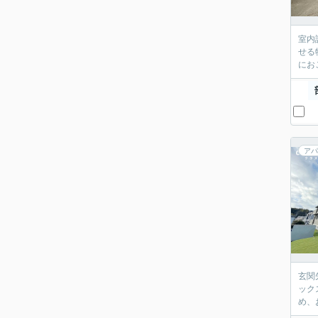
室内
せる
にお
アパ
玄関
ック
め、