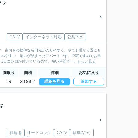
クラ
CATV
インターネット対応
公共下水
す。南向きの物件なら日光が入りやすく、冬でも暖かく過ごせ
住みやすい、魅力が詰まったアパートです。空家ですのでお早
口コンロが付いているので、短い時間で一...
もっと見る
間取り
面積
詳細
お気に入り
1R
28.98㎡
詳細を見る
追加する
は
駐輪場
オートロック
CATV
駐車2台可