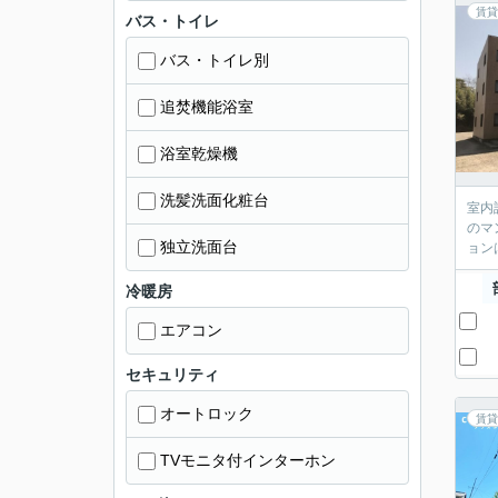
賃貸
バス・トイレ
バス・トイレ別
追焚機能浴室
浴室乾燥機
洗髪洗面化粧台
室内
のマ
独立洗面台
ョン
冷暖房
エアコン
セキュリティ
オートロック
賃貸
TVモニタ付インターホン