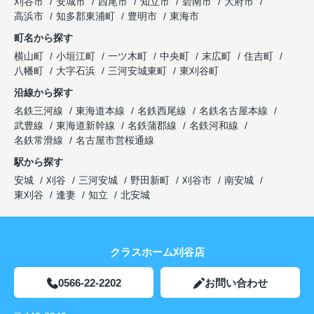
刈谷市
安城市
西尾市
知立市
碧南市
大府市
高浜市
知多郡東浦町
豊明市
東海市
町名から探す
横山町
小垣江町
一ツ木町
中央町
末広町
住吉町
八幡町
大字石浜
三河安城東町
東刈谷町
沿線から探す
名鉄三河線
東海道本線
名鉄西尾線
名鉄名古屋本線
武豊線
東海道新幹線
名鉄蒲郡線
名鉄河和線
名鉄常滑線
名古屋市営桜通線
駅から探す
安城
刈谷
三河安城
野田新町
刈谷市
南安城
東刈谷
逢妻
知立
北安城
クラスホーム刈谷店
0566-22-2202
お問い合わせ