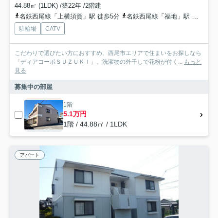
44.88㎡ (1LDK) /築22年 /2階建
名鉄西尾線「上横須賀」駅 徒歩5分
名鉄西尾線「福地」駅 徒歩36分
駐輪場
CATV
こだわりで選びたい方におすすめ。西尾市エリアで住まいをお探しなら
「ディアコーポＳＵＺＵＫＩ」。洗濯物の外干しで花粉が付く...
もっと
見る
募集中の部屋
1階
5.1万円
1階 / 44.88㎡ / 1LDK
アパート