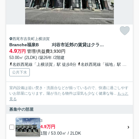
西尾市吉良町上横須賀
Branche福泉B 刈谷市近郊の賃貸はクラスホーム
4.9
万円
管理/共益費3,930円
53.00㎡ (2LDK) /築26年 /2階建
名鉄西尾線「上横須賀」駅 徒歩8分
名鉄西尾線「福地」駅 徒歩39分
公共下水
室内設備は追い焚き・洗面台などが揃っているので、快適に過ごしやす
いお部屋になります。陽が当たる物件は湿気も少なく健康な毎...
もっと
見る
募集中の部屋
3
4.9万円
1階 / 53.00㎡ / 2LDK