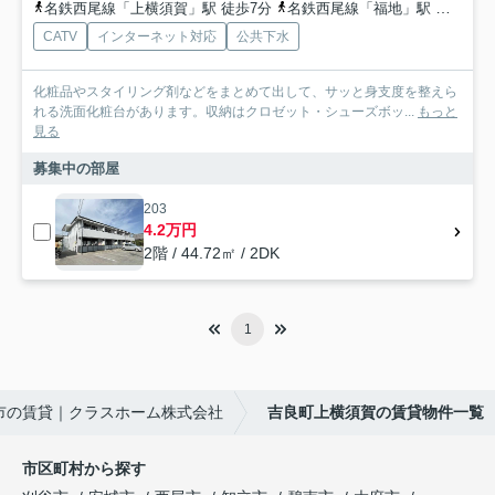
名鉄西尾線「上横須賀」駅 徒歩7分
名鉄西尾線「福地」駅 徒歩32分
CATV
インターネット対応
公共下水
化粧品やスタイリング剤などをまとめて出して、サッと身支度を整えら
れる洗面化粧台があります。収納はクロゼット・シューズボッ...
もっと
見る
募集中の部屋
203
4.2万円
2階 / 44.72㎡ / 2DK
1
市の賃貸｜クラスホーム株式会社
吉良町上横須賀の賃貸物件一覧
市区町村から探す