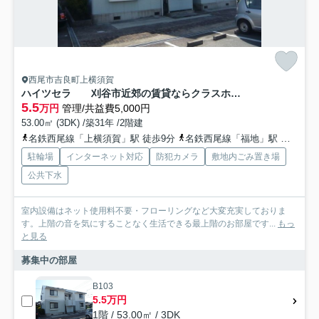
西尾市吉良町上横須賀
ハイツセラ 刈谷市近郊の賃貸ならクラスホーム刈谷店
5.5
万円
管理/共益費5,000円
53.00㎡ (3DK) /築31年 /2階建
名鉄西尾線「上横須賀」駅 徒歩9分
名鉄西尾線「福地」駅 徒歩40分
駐輪場
インターネット対応
防犯カメラ
敷地内ごみ置き場
公共下水
室内設備はネット使用料不要・フローリングなど大変充実しておりま
す。上階の音を気にすることなく生活できる最上階のお部屋です...
もっ
と見る
募集中の部屋
B103
5.5万円
1階 / 53.00㎡ / 3DK