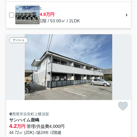
1
4.9万円
1階 / 53.00㎡ / 2LDK
アパート
西尾市吉良町上横須賀
サンハイム鹿嶋
4.2
万円
管理/共益費4,000円
44.72㎡ (2DK) /築24年 /2階建