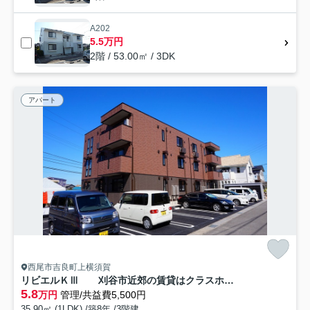
A202
5.5万円
2階 / 53.00㎡ / 3DK
アパート
西尾市吉良町上横須賀
リビエルＫⅢ 刈谷市近郊の賃貸はクラスホーム刈谷店
5.8
万円
管理/共益費5,500円
35.90㎡ (1LDK) /築8年 /3階建