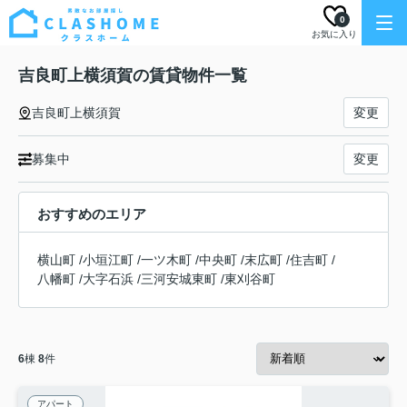
0
お気に入り
吉良町上横須賀の賃貸物件一覧
吉良町上横須賀
変更
募集中
変更
おすすめのエリア
横山町
/
小垣江町
/
一ツ木町
/
中央町
/
末広町
/
住吉町
/
八幡町
/
大字石浜
/
三河安城東町
/
東刈谷町
6
棟
8
件
アパート