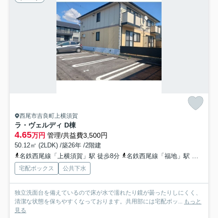
西尾市吉良町上横須賀
ラ・ヴェルディ D棟
4.65
万円
管理/共益費3,500円
50.12㎡ (2LDK) /築26年 /2階建
名鉄西尾線「上横須賀」駅 徒歩8分
名鉄西尾線「福地」駅 徒歩38分
宅配ボックス
公共下水
独立洗面台を備えているので床が水で濡れたり鏡が曇ったりしにくく、
清潔な状態を保ちやすくなっております。共用部には宅配ボッ...
もっと
見る