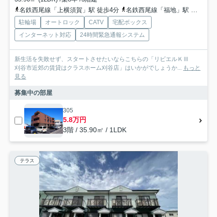
名鉄西尾線「上横須賀」駅 徒歩4分
名鉄西尾線「福地」駅 徒歩37分
駐輪場
オートロック
CATV
宅配ボックス
インターネット対応
24時間緊急通報システム
新生活を失敗せず、スタートさせたいならこちらの「リビエルＫⅢ
刈谷市近郊の賃貸はクラスホーム刈谷店」はいかがでしょうか...
もっと
見る
募集中の部屋
305
5.8万円
3階 / 35.90㎡ / 1LDK
テラス