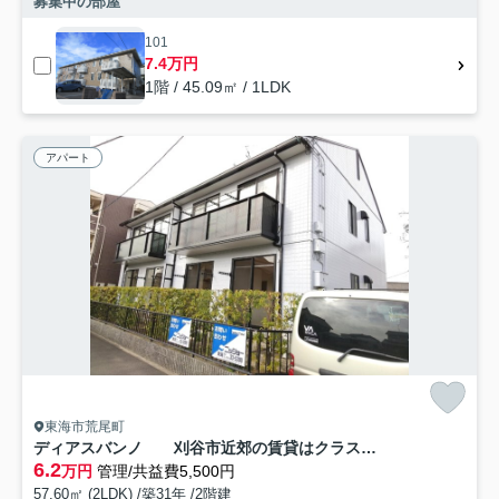
募集中の部屋
101
7.4万円
1階 / 45.09㎡ / 1LDK
アパート
東海市荒尾町
ディアスバンノ 刈谷市近郊の賃貸はクラスホーム刈谷店
6.2
万円
管理/共益費5,500円
57.60㎡ (2LDK) /築31年 /2階建