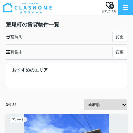
0
お気に入り
荒尾町の賃貸物件一覧
荒尾町
変更
募集中
変更
おすすめのエリア
3
棟
3
件
アパート