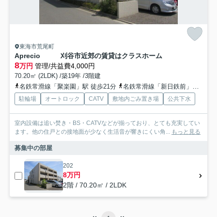
東海市荒尾町
Aprecio 刈谷市近郊の賃貸はクラスホーム
8
万円
管理/共益費4,000円
70.20㎡ (2LDK) /築19年 /3階建
名鉄常滑線「聚楽園」駅 徒歩21分
名鉄常滑線「新日鉄前」駅 徒歩29分
駐輪場
オートロック
CATV
敷地内ごみ置き場
公共下水
室内設備は追い焚き・BS・CATVなどが揃っており、とても充実してい
ます。他の住戸との接地面が少なく生活音が響きにくい角...
もっと見る
募集中の部屋
202
8万円
2階 / 70.20㎡ / 2LDK