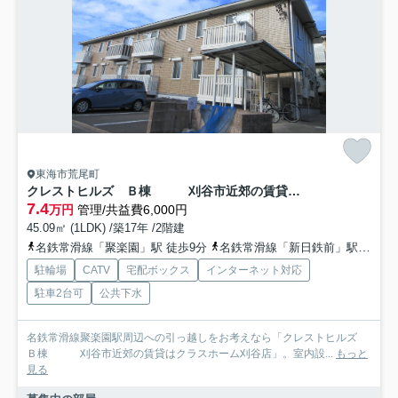
東海市荒尾町
クレストヒルズ Ｂ棟 刈谷市近郊の賃貸はクラスホーム刈谷店
7.4
万円
管理/共益費6,000円
45.09㎡ (1LDK) /築17年 /2階建
名鉄常滑線「聚楽園」駅 徒歩9分
名鉄常滑線「新日鉄前」駅 徒歩12分
駐輪場
CATV
宅配ボックス
インターネット対応
駐車2台可
公共下水
名鉄常滑線聚楽園駅周辺への引っ越しをお考えなら「クレストヒルズ
Ｂ棟 刈谷市近郊の賃貸はクラスホーム刈谷店」。室内設...
もっと
見る