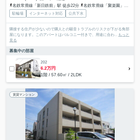
名鉄常滑線「新日鉄前」駅 徒歩22分
名鉄常滑線「聚楽園」駅 徒歩27分
駐輪場
インターネット対応
公共下水
隣接する住戸が少ないので隣人との騒音トラブルのリスクが下がる角部
屋になります。このアパートはバルコニー付きで、用途に合わ...
もっと
見る
募集中の部屋
202
6.2万円
1階 / 57.60㎡ / 2LDK
賃貸マンション