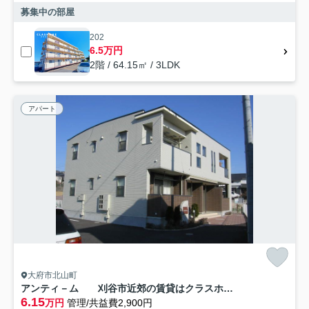
募集中の部屋
202
6.5万円
2階 / 64.15㎡ / 3LDK
アパート
大府市北山町
アンティ－ム 刈谷市近郊の賃貸はクラスホーム刈谷店
6.15
万円
管理/共益費2,900円