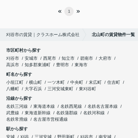
1
刈谷市の賃貸｜クラスホーム株式会社
北山町の賃貸物件一覧
市区町村から探す
刈谷市
安城市
西尾市
知立市
碧南市
大府市
高浜市
知多郡東浦町
豊明市
東海市
町名から探す
小垣江町
横山町
一ツ木町
中央町
末広町
住吉町
八幡町
大字石浜
三河安城東町
東刈谷町
沿線から探す
名鉄三河線
東海道本線
名鉄西尾線
名鉄名古屋本線
武豊線
東海道新幹線
名鉄蒲郡線
名鉄河和線
名鉄常滑線
名古屋市営桜通線
駅から探す
安城
刈谷
三河安城
野田新町
刈谷市
南安城