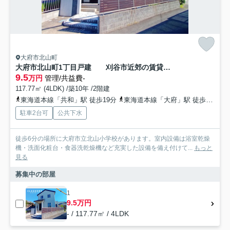
大府市北山町
大府市北山町1丁目戸建 刈谷市近郊の賃貸はクラスホーム刈谷店
9.5
万円
管理/共益費-
117.77㎡ (4LDK) /築10年 /2階建
東海道本線「共和」駅 徒歩19分
東海道本線「大府」駅 徒歩44分
駐車2台可
公共下水
徒歩6分の場所に大府市立北山小学校があります。室内設備は浴室乾燥
機・洗面化粧台・食器洗乾燥機など充実した設備を備え付けて...
もっと
見る
募集中の部屋
1
9.5万円
- / 117.77㎡ / 4LDK