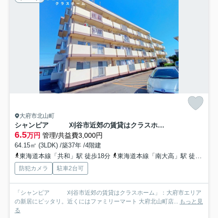
大府市北山町
シャンピア 刈谷市近郊の賃貸はクラスホーム
6.5
万円
管理/共益費3,000円
64.15㎡ (3LDK) /築37年 /4階建
東海道本線「共和」駅 徒歩18分
東海道本線「南大高」駅 徒歩42分
防犯カメラ
駐車2台可
「シャンピア 刈谷市近郊の賃貸はクラスホーム」：大府市エリア
の新居にピッタリ。近くにはファミリーマート 大府北山町店...
もっと見
る