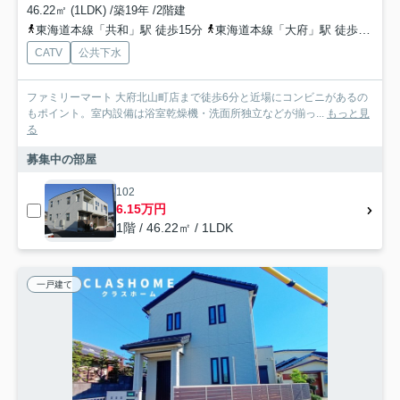
46.22㎡ (1LDK) /築19年 /2階建
東海道本線「共和」駅 徒歩15分
東海道本線「大府」駅 徒歩40分
CATV
公共下水
ファミリーマート 大府北山町店まで徒歩6分と近場にコンビニがあるの
もポイント。室内設備は浴室乾燥機・洗面所独立などが揃っ...
もっと見
る
募集中の部屋
102
6.15万円
1階 / 46.22㎡ / 1LDK
一戸建て