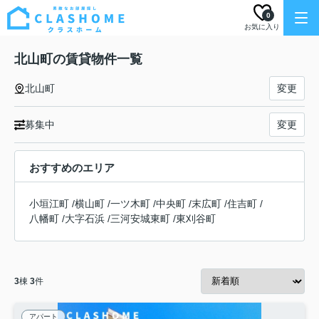
0
お気に入り
北山町の賃貸物件一覧
北山町
変更
募集中
変更
おすすめのエリア
小垣江町
/
横山町
/
一ツ木町
/
中央町
/
末広町
/
住吉町
/
八幡町
/
大字石浜
/
三河安城東町
/
東刈谷町
3
棟
3
件
アパート