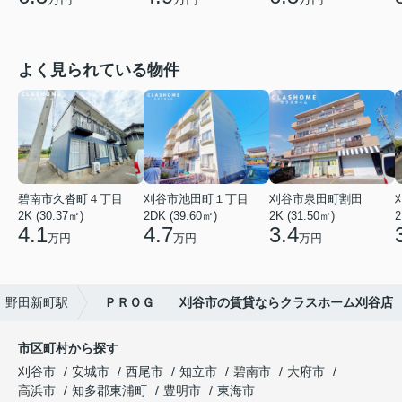
よく見られている物件
碧南市久沓町４丁目
刈谷市池田町１丁目
刈谷市泉田町割田
2K (30.37㎡)
2DK (39.60㎡)
2K (31.50㎡)
2
4.1
4.7
3.4
万円
万円
万円
野田新町駅
ＰＲＯＧ 刈谷市の賃貸ならクラスホーム刈谷店
市区町村から探す
刈谷市
安城市
西尾市
知立市
碧南市
大府市
高浜市
知多郡東浦町
豊明市
東海市