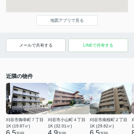
地図アプリで見る
メールで共有する
LINEで共有する
近隣の物件
刈谷市御幸町７丁目
刈谷市小山町４丁目
刈谷市南桜町２丁目
1K (19.87㎡)
1K (32.01㎡)
1K (29.82㎡)
1
6.5
4.9
6.5
万円
万円
万円