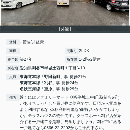
【外観】
- 管理/共益費 -
賃料
-
2LDK
面積
間取り
築27年
1-2階/2階建
築年数
所在階
愛知県
刈谷市
半城土西町
１丁目6-10
所在地
東海道本線
「
野田新町
」駅 徒歩21分
交通
東海道本線
「
刈谷
」駅 徒歩24分
名鉄三河線
「
重原
」駅 徒歩29分
近くにはファミリーマート 刈谷半城土中町店(徒歩5分)
備考
がありちょっとした買い物に便利です。日頃から電車を
よく利用するなら2駅利用可能な物件はいかがでしょう
か。テラスハウスの物件です。クラスホーム刈谷店が紹
介する一戸建てを是非、見学しましょう。刈谷市にある
一戸建てなら0566-22-2202からご予約下さい。