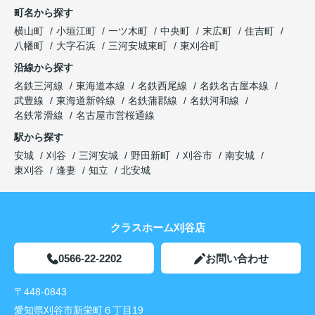
町名から探す
横山町
小垣江町
一ツ木町
中央町
末広町
住吉町
八幡町
大字石浜
三河安城東町
東刈谷町
沿線から探す
名鉄三河線
東海道本線
名鉄西尾線
名鉄名古屋本線
武豊線
東海道新幹線
名鉄蒲郡線
名鉄河和線
名鉄常滑線
名古屋市営桜通線
駅から探す
安城
刈谷
三河安城
野田新町
刈谷市
南安城
東刈谷
逢妻
知立
北安城
クラスホーム刈谷店
0566-22-2202
お問い合わせ
〒448-0843
愛知県刈谷市新栄町６丁目19