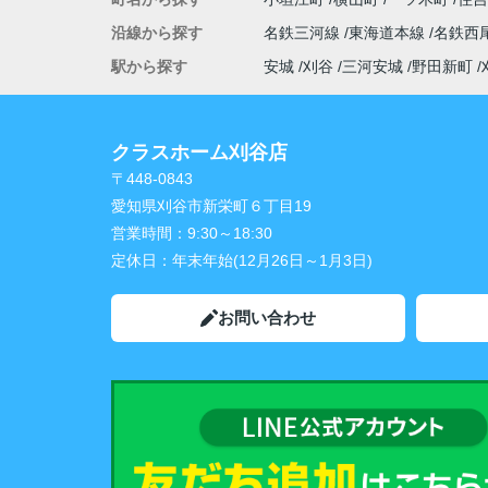
沿線から探す
名鉄三河線
東海道本線
名鉄西
駅から探す
安城
刈谷
三河安城
野田新町
クラスホーム刈谷店
〒448-0843
愛知県刈谷市新栄町６丁目19
営業時間：
9:30～18:30
定休日：
年末年始(12月26日～1月3日)
お問い合わせ