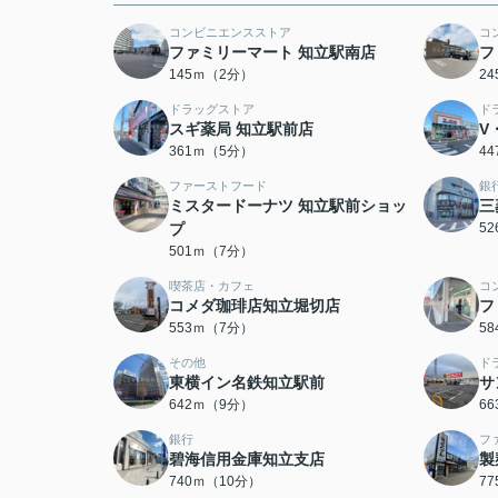
コンビニエンスストア
コ
ファミリーマート 知立駅南店
フ
145ｍ（2分）
2
ドラッグストア
ド
スギ薬局 知立駅前店
V
361ｍ（5分）
4
ファーストフード
銀
ミスタードーナツ 知立駅前ショッ
三
プ
5
501ｍ（7分）
喫茶店・カフェ
コ
コメダ珈琲店知立堀切店
フ
553ｍ（7分）
5
その他
ド
東横イン名鉄知立駅前
サ
642ｍ（9分）
6
銀行
フ
碧海信用金庫知立支店
製
740ｍ（10分）
7