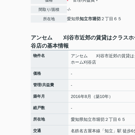
-
管理/共益費
-
価格
-/-
間取り/面積
愛知県
知立市
堀切
２丁目６５
所在地
アンセム 刈谷市近郊の賃貸はクラスホ
谷店の基本情報
物件名
アンセム 刈谷市近郊の賃貸は
ホーム刈谷店
価格
-
管理/共益費
-
築年月
2016年8月（築10年）
総戸数
-
所在地
愛知県
知立市
堀切
２丁目６５
交通
名鉄名古屋本線
「
知立
」駅 徒歩6