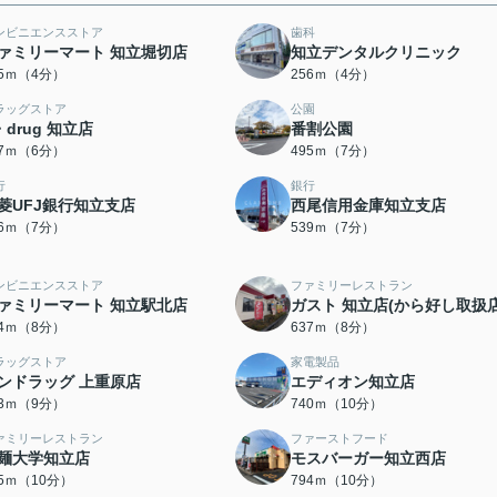
ンビニエンスストア
歯科
ァミリーマート 知立堀切店
知立デンタルクリニック
45ｍ（4分）
256ｍ（4分）
ラッグストア
公園
・drug 知立店
番割公園
47ｍ（6分）
495ｍ（7分）
行
銀行
菱UFJ銀行知立支店
西尾信用金庫知立支店
26ｍ（7分）
539ｍ（7分）
ンビニエンスストア
ファミリーレストラン
ァミリーマート 知立駅北店
ガスト 知立店(から好し取扱店
84ｍ（8分）
637ｍ（8分）
ラッグストア
家電製品
ンドラッグ 上重原店
エディオン知立店
63ｍ（9分）
740ｍ（10分）
ァミリーレストラン
ファーストフード
麺大学知立店
モスバーガー知立西店
75ｍ（10分）
794ｍ（10分）