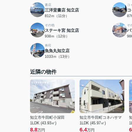
書店
コ
三洋堂書店 知立店
コ
812ｍ（11分）
8
その他
そ
ステーキ宮 知立店
パ
938ｍ（12分）
9
寿司
魚魚丸知立店
1033ｍ（13分）
近隣の物件
知立市牛田町小深田
知立市牛田町コネハサマ
1LDK (43.93㎡)
1LDK (45.97㎡)
1
8.8
6.4
6
万円
万円