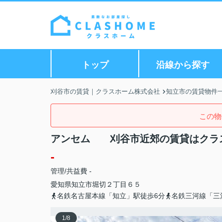
トップ
沿線から探す
刈谷市の賃貸｜クラスホーム株式会社
知立市の賃貸物件
この物
アンセム 刈谷市近郊の賃貸はクラ
-
管理/共益費 -
愛知県
知立市
堀切
２丁目６５
名鉄名古屋本線「知立」駅徒歩6分
名鉄三河線「三
1
/
8