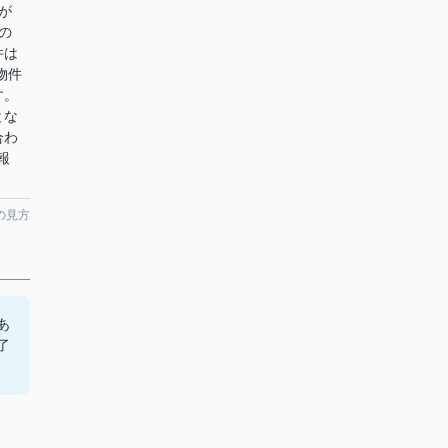
店が
の
件は
物件
す。
とな
合わ
報
の見方
あ
了