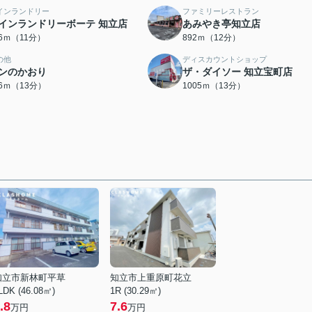
インランドリー
ファミリーレストラン
インランドリーボーテ 知立店
あみやき亭知立店
76ｍ（11分）
892ｍ（12分）
の他
ディスカウントショップ
ンのかおり
ザ・ダイソー 知立宝町店
86ｍ（13分）
1005ｍ（13分）
知立市新林町平草
知立市上重原町花立
LDK (46.08㎡)
1R (30.29㎡)
.8
7.6
万円
万円