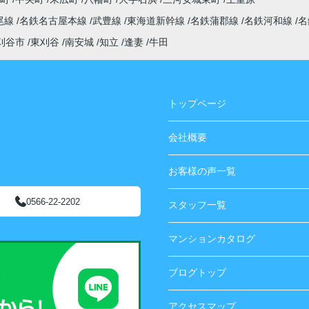
尾線
名鉄名古屋本線
武豊線
東海道新幹線
名鉄蒲郡線
名鉄河和線
名
刈谷市
東刈谷
南安城
知立
逢妻
牛田
トップページ
会社概要
お客様の声一覧
0566-22-2202
スタッフ一覧
マンションカタログ
ブログトップ
アクセスマップ