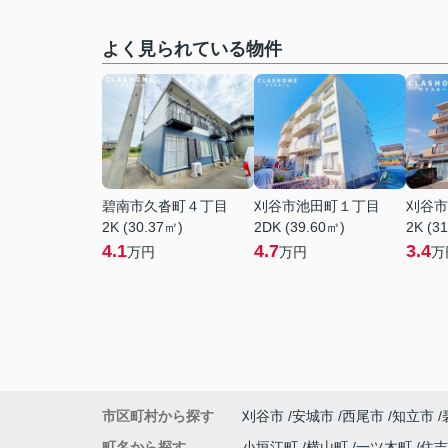
よく見られている物件
碧南市久沓町４丁目
刈谷市池田町１丁目
刈谷市
2K (30.37㎡)
2DK (39.60㎡)
2K (3
4.1
4.7
3.4
万円
万円
万
市区町村から探す
刈谷市
安城市
西尾市
知立市
町名から探す
小垣江町
横山町
一ツ木町
住