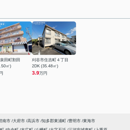
泉田町割田
刈谷市住吉町４丁目
1.50㎡)
2DK (35.48㎡)
3.9
円
万円
碧南市
大府市
高浜市
知多郡東浦町
豊明市
東海市
吉町
中央町
末広町
八幡町
大字石浜
三河安城東町
上重原