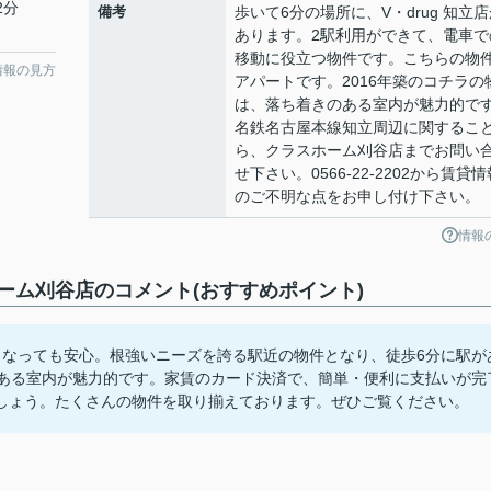
2分
備考
歩いて6分の場所に、V・drug 知立
あります。2駅利用ができて、電車で
移動に役立つ物件です。こちらの物
情報の見方
アパートです。2016年築のコチラの
は、落ち着きのある室内が魅力的で
名鉄名古屋本線知立周辺に関するこ
ら、クラスホーム刈谷店までお問い
せ下さい。0566-22-2202から賃貸情
のご不明な点をお申し付け下さい。
情報
ム刈谷店のコメント(おすすめポイント)
悪くなっても安心。根強いニーズを誇る駅近の物件となり、徒歩6分に駅が
のある室内が魅力的です。家賃のカード決済で、簡単・便利に支払いが完
しょう。たくさんの物件を取り揃えております。ぜひご覧ください。