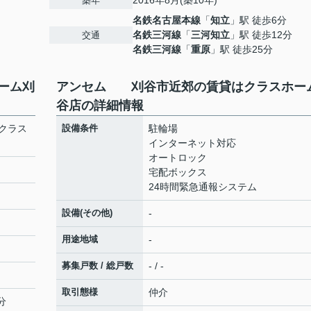
2016年8月(築10年)
築年
名鉄名古屋本線
「
知立
」駅 徒歩6分
名鉄三河線
「
三河知立
」駅 徒歩12分
交通
名鉄三河線
「
重原
」駅 徒歩25分
ーム刈
アンセム 刈谷市近郊の賃貸はクラスホー
谷店の詳細情報
クラス
設備条件
駐輪場
インターネット対応
オートロック
宅配ボックス
24時間緊急通報システム
設備(その他)
-
用途地域
-
募集戸数 / 総戸数
- / -
取引態様
仲介
分