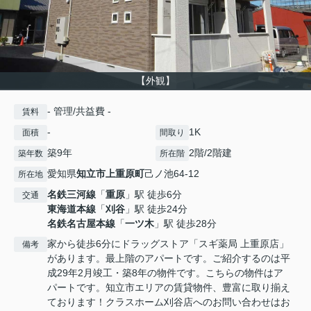
【外観】
- 管理/共益費 -
賃料
-
1K
面積
間取り
築9年
2階/2階建
築年数
所在階
愛知県
知立市
上重原町
己ノ池64-12
所在地
名鉄三河線
「
重原
」駅 徒歩6分
交通
東海道本線
「
刈谷
」駅 徒歩24分
名鉄名古屋本線
「
一ツ木
」駅 徒歩28分
家から徒歩6分にドラッグストア「スギ薬局 上重原店」
備考
があります。最上階のアパートです。ご紹介するのは平
成29年2月竣工・築8年の物件です。こちらの物件はア
パートです。知立市エリアの賃貸物件、豊富に取り揃え
ております！クラスホーム刈谷店へのお問い合わせはお