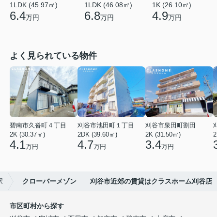
1LDK (45.97㎡)
1LDK (46.08㎡)
1K (26.10㎡)
6.4
6.8
4.9
万円
万円
万円
よく見られている物件
碧南市久沓町４丁目
刈谷市池田町１丁目
刈谷市泉田町割田
2K (30.37㎡)
2DK (39.60㎡)
2K (31.50㎡)
2
4.1
4.7
3.4
万円
万円
万円
駅
クローバーメゾン 刈谷市近郊の賃貸はクラスホーム刈谷店
市区町村から探す