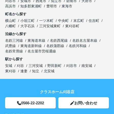
刈谷市
安城市
西尾市
知立市
碧南市
大府市
高浜市
知多郡東浦町
豊明市
東海市
町名から探す
横山町
小垣江町
一ツ木町
中央町
末広町
住吉町
八幡町
大字石浜
三河安城東町
東刈谷町
沿線から探す
名鉄三河線
東海道本線
名鉄西尾線
名鉄名古屋本線
武豊線
東海道新幹線
名鉄蒲郡線
名鉄河和線
名鉄常滑線
名古屋市営桜通線
駅から探す
安城
刈谷
三河安城
野田新町
刈谷市
南安城
東刈谷
逢妻
知立
北安城
クラスホーム刈谷店
0566-22-2202
お問い合わせ