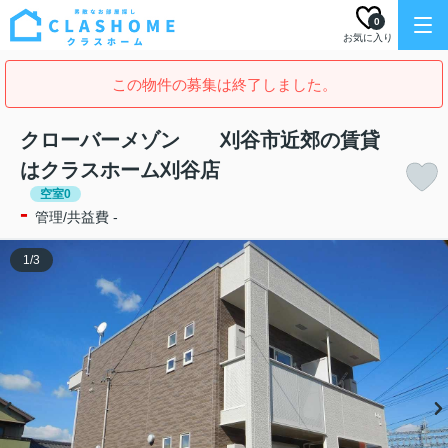
0
お気に入り
この物件の募集は終了しました。
クローバーメゾン 刈谷市近郊の賃貸
はクラスホーム刈谷店
空室0
-
管理/共益費 -
1
/
3