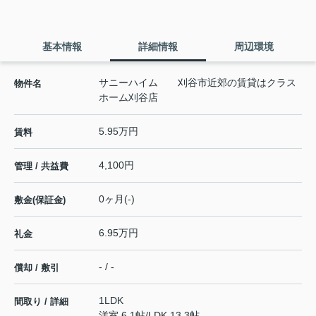
基本情報
詳細情報
周辺環境
サニーハイム 刈谷市近郊の賃貸はクラス
物件名
ホーム刈谷店
5.95万円
賃料
4,100円
管理 / 共益費
0ヶ月(-)
敷金(保証金)
6.95万円
礼金
- / -
償却 / 敷引
1LDK
間取り / 詳細
洋室 6.1帖
/
LDK 13.3帖