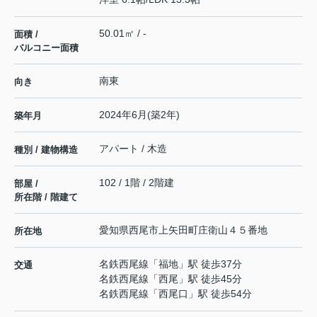
50.01㎡ / -
面積 /
バルコニー面積
南東
向き
2024年6月(築2年)
築年月
アパート / 木造
種別 / 建物構造
102 / 1階 / 2階建
部屋 /
所在階 / 階建て
愛知県
西尾市
上矢田町
庄衛山４５番地
所在地
名鉄西尾線
「
福地
」駅 徒歩37分
交通
名鉄西尾線
「
西尾
」駅 徒歩45分
名鉄西尾線
「
西尾口
」駅 徒歩54分