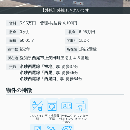
【外観】外観もきれいです
5.95万円 管理/共益費 4,100円
賃料
0ヶ月
6.95万円
敷金
礼金
50.01㎡
1LDK
面積
間取り
築2年
1階/2階建
築年数
所在階
愛知県
西尾市
上矢田町
庄衛山４５番地
所在地
名鉄西尾線
「
福地
」駅 徒歩37分
交通
名鉄西尾線
「
西尾
」駅 徒歩45分
名鉄西尾線
「
西尾口
」駅 徒歩54分
物件の特徴
バストイレ
室内洗濯機
TVモニタ
カウンター
別
置場
付きインタ
キッチン
ーホン