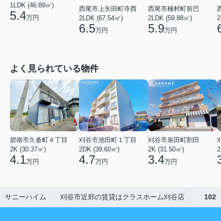
1LDK (46.89㎡)
西尾市上矢田町寺西
西尾市楠村町前巴
5.4
万円
2LDK (67.54㎡)
2LDK (59.88㎡)
2
6.5
5.9
万円
万円
よく見られている物件
碧南市久沓町４丁目
刈谷市池田町１丁目
刈谷市泉田町割田
2K (30.37㎡)
2DK (39.60㎡)
2K (31.50㎡)
2
4.1
4.7
3.4
万円
万円
万円
サニーハイム 刈谷市近郊の賃貸はクラスホーム刈谷店
102