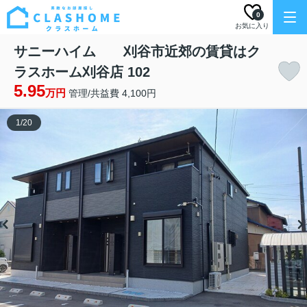
0
お気に入り
サニーハイム 刈谷市近郊の賃貸はク
ラスホーム刈谷店 102
5.95
万円
管理/共益費 4,100円
1
/
20