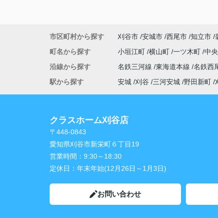
市区町村から探す
刈谷市
安城市
西尾市
知立市
町名から探す
小垣江町
横山町
一ツ木町
中
沿線から探す
名鉄三河線
東海道本線
名鉄西
駅から探す
安城
刈谷
三河安城
野田新町
クラスホーム刈谷店
〒448-0843
愛知県刈谷市新栄町６丁目19
営業時間：
9:30～18:30
定休日：
年末年始(12月26日～1月3日)
お問い合わせ