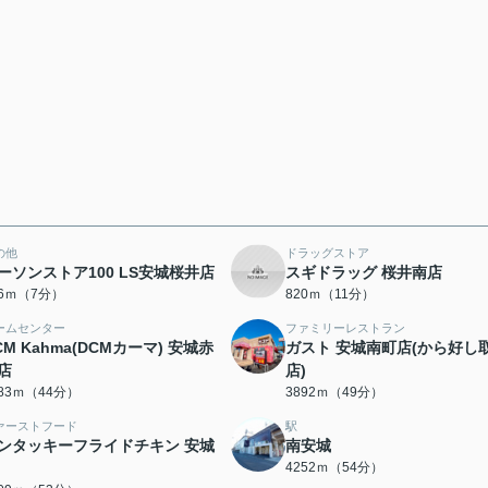
の他
ドラッグストア
ーソンストア100 LS安城桜井店
スギドラッグ 桜井南店
86ｍ（7分）
820ｍ（11分）
ームセンター
ファミリーレストラン
CM Kahma(DCMカーマ) 安城赤
ガスト 安城南町店(から好し
店
店)
483ｍ（44分）
3892ｍ（49分）
ァーストフード
駅
ンタッキーフライドチキン 安城
南安城
4252ｍ（54分）