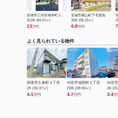
安城市三河安城本町２丁目
安城市横山町下毛賀知
3LDK (84.07㎡)
3DK (59.15㎡)
2
13
6.8
7
万円
万円
よく見られている物件
碧南市久沓町４丁目
刈谷市池田町１丁目
刈谷市
2K (30.37㎡)
2DK (39.60㎡)
2K (3
4.1
4.7
3.4
万円
万円
万