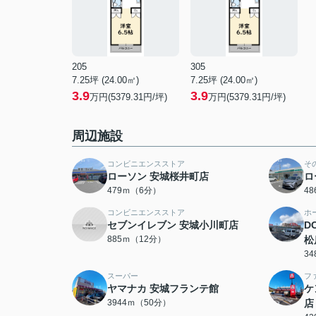
205
305
7.25坪 (24.00㎡)
7.25坪 (24.00㎡)
3.9
3.9
万円(5379.31円/坪)
万円(5379.31円/坪)
周辺施設
コンビニエンスストア
そ
ローソン 安城桜井町店
ロ
479ｍ（6分）
4
コンビニエンスストア
ホ
セブンイレブン 安城小川町店
D
885ｍ（12分）
松
3
スーパー
フ
ヤマナカ 安城フランテ館
ケ
3944ｍ（50分）
店