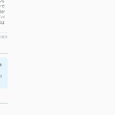
ちら
件で
限が
ドバ
店は
の見方
件
お