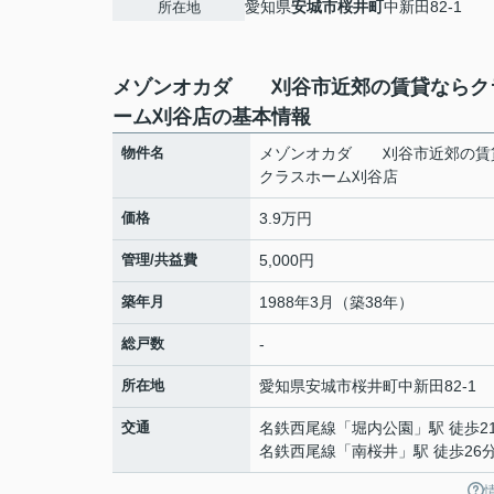
愛知県
安城市
桜井町
中新田82-1
所在地
メゾンオカダ 刈谷市近郊の賃貸ならク
ーム刈谷店の基本情報
物件名
メゾンオカダ 刈谷市近郊の賃
クラスホーム刈谷店
価格
3.9万円
管理/共益費
5,000円
築年月
1988年3月（築38年）
総戸数
-
所在地
愛知県
安城市
桜井町
中新田82-1
交通
名鉄西尾線
「
堀内公園
」駅 徒歩2
名鉄西尾線
「
南桜井
」駅 徒歩26