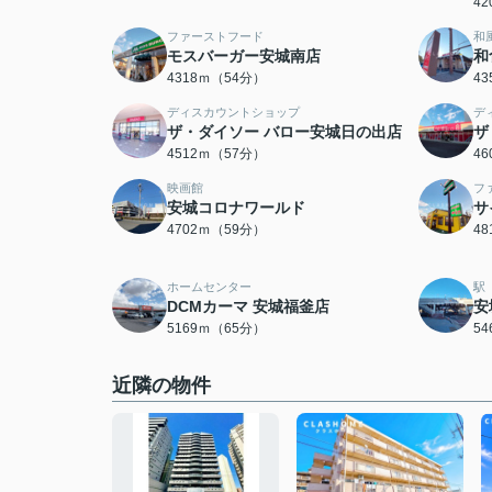
4
ファーストフード
和
モスバーガー安城南店
和
4318ｍ（54分）
4
ディスカウントショップ
デ
ザ・ダイソー バロー安城日の出店
ザ
4512ｍ（57分）
4
映画館
フ
安城コロナワールド
サ
4702ｍ（59分）
4
ホームセンター
駅
DCMカーマ 安城福釜店
安
5169ｍ（65分）
5
近隣の物件