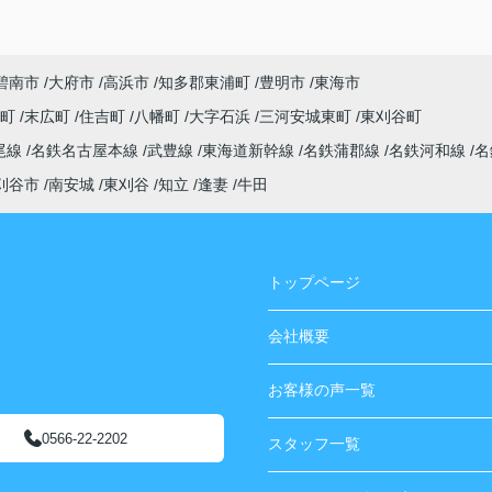
碧南市
大府市
高浜市
知多郡東浦町
豊明市
東海市
央町
末広町
住吉町
八幡町
大字石浜
三河安城東町
東刈谷町
尾線
名鉄名古屋本線
武豊線
東海道新幹線
名鉄蒲郡線
名鉄河和線
名
刈谷市
南安城
東刈谷
知立
逢妻
牛田
トップページ
会社概要
お客様の声一覧
0566-22-2202
スタッフ一覧