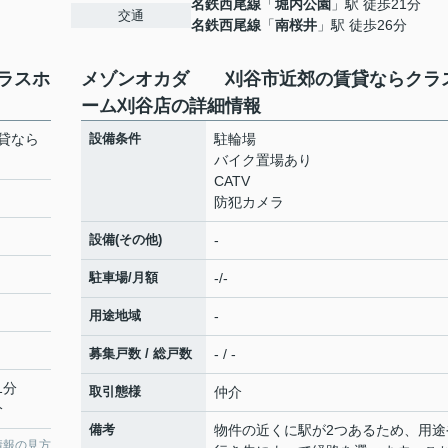
名鉄西尾線
「
堀内公園
」駅 徒歩21分
交通
名鉄西尾線
「
南桜井
」駅 徒歩26分
ラスホ
メゾンオカダ 刈谷市近郊の賃貸ならクラ
ーム刈谷店の詳細情報
貸なら
設備条件
駐輪場
バイク置場あり
CATV
防犯カメラ
設備(その他)
-
駐車場/月額
-/-
用途地域
-
募集戸数 / 総戸数
- / -
1分
取引態様
仲介
分
備考
物件の近くに駅が2つあるため、用途
情報の見方