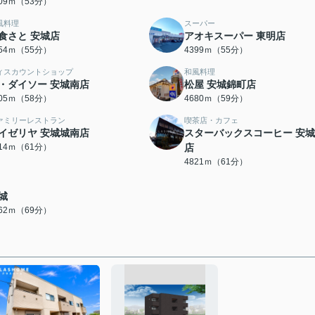
209ｍ（53分）
風料理
スーパー
食さと 安城店
アオキスーパー 東明店
354ｍ（55分）
4399ｍ（55分）
ィスカウントショップ
和風料理
・ダイソー 安城南店
松屋 安城錦町店
605ｍ（58分）
4680ｍ（59分）
ァミリーレストラン
喫茶店・カフェ
イゼリヤ 安城城南店
スターバックスコーヒー 安
814ｍ（61分）
店
4821ｍ（61分）
城
462ｍ（69分）