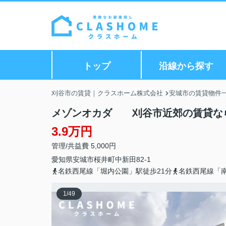
トップ
沿線から探す
刈谷市の賃貸｜クラスホーム株式会社
安城市の賃貸物件
メゾンオカダ 刈谷市近郊の賃貸な
3.9万円
管理/共益費 5,000円
愛知県
安城市
桜井町
中新田82-1
名鉄西尾線「堀内公園」駅徒歩21分
名鉄西尾線「南
1
/
49