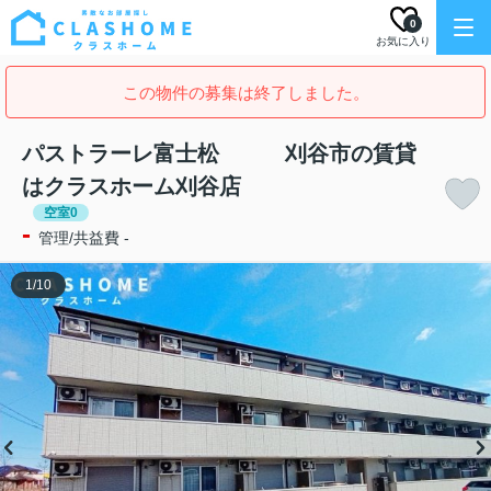
0
お気に入り
この物件の募集は終了しました。
パストラーレ富士松 刈谷市の賃貸
はクラスホーム刈谷店
空室0
-
管理/共益費 -
1
/
10