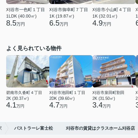
刈谷市一色町１丁目
刈谷市御幸町７丁目
刈谷市小山町４丁目
1LDK (40.00㎡)
1K (19.87㎡)
1K (32.01㎡)
1
8.5
6.5
4.9
万円
万円
万円
よく見られている物件
碧南市久沓町４丁目
刈谷市池田町１丁目
刈谷市泉田町割田
2K (30.37㎡)
2DK (39.60㎡)
2K (31.50㎡)
2
4.1
4.7
3.4
万円
万円
万円
駅
パストラーレ富士松 刈谷市の賃貸はクラスホーム刈谷店