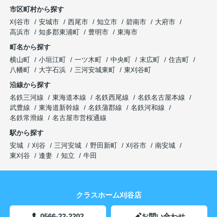
市区町村から探す
刈谷市
安城市
西尾市
知立市
碧南市
大府市
高浜市
知多郡東浦町
豊明市
東海市
町名から探す
横山町
小垣江町
一ツ木町
中央町
末広町
住吉町
八幡町
大字石浜
三河安城東町
東刈谷町
沿線から探す
名鉄三河線
東海道本線
名鉄西尾線
名鉄名古屋本線
武豊線
東海道新幹線
名鉄蒲郡線
名鉄河和線
名鉄常滑線
名古屋市営桜通線
駅から探す
安城
刈谷
三河安城
野田新町
刈谷市
南安城
東刈谷
逢妻
知立
牛田
クラスホーム刈谷店
0566-22-2202
お問い合わせ