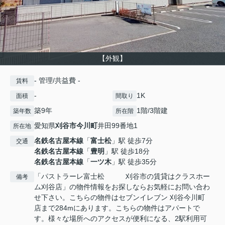
【外観】
- 管理/共益費 -
賃料
-
1K
面積
間取り
築9年
1階/3階建
築年数
所在階
愛知県
刈谷市
今川町
井田99番地1
所在地
名鉄名古屋本線
「
富士松
」駅 徒歩7分
交通
名鉄名古屋本線
「
豊明
」駅 徒歩18分
名鉄名古屋本線
「
一ツ木
」駅 徒歩35分
「パストラーレ富士松 刈谷市の賃貸はクラスホー
備考
ム刈谷店」の物件情報をお探しならお気軽にお問い合わ
せ下さい。こちらの物件はセブンイレブン 刈谷今川町
店まで284mにあります。こちらの物件はアパートで
す。様々な場所へのアクセスが便利になる、2駅利用可