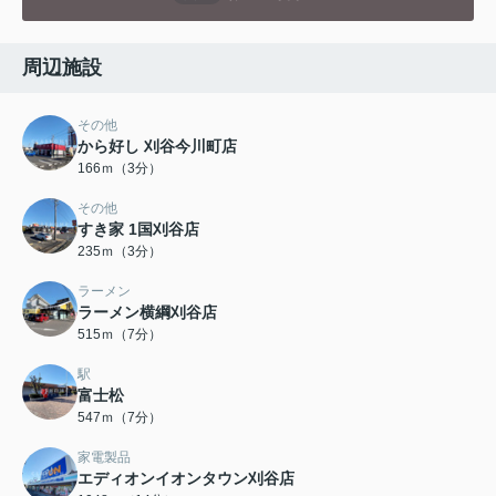
周辺施設
その他
から好し 刈谷今川町店
166ｍ（3分）
その他
すき家 1国刈谷店
235ｍ（3分）
ラーメン
ラーメン横綱刈谷店
515ｍ（7分）
駅
富士松
547ｍ（7分）
家電製品
エディオンイオンタウン刈谷店