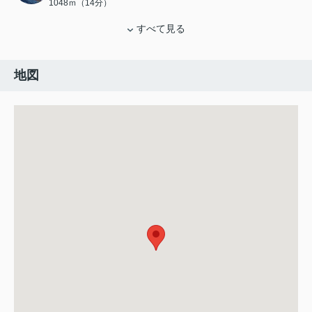
1048ｍ（14分）
すべて見る
地図