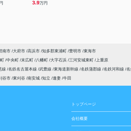
3.9
円
万円
碧南市
大府市
高浜市
知多郡東浦町
豊明市
東海市
吉町
中央町
末広町
八幡町
大字石浜
三河安城東町
上重原
尾線
名鉄名古屋本線
武豊線
東海道新幹線
名鉄蒲郡線
名鉄河和線
名
刈谷市
東刈谷
南安城
知立
逢妻
牛田
トップページ
会社概要