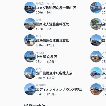
喫茶店・カフェ
コ
コメダ珈琲店刈谷一里山店
コ
150ｍ（2分）
1
歯科
そ
医療法人近藤歯科医院
金
597ｍ（8分）
6
銀行
弁
碧海信用金庫東境支店
ほ
888ｍ（12分）
1
その他
ス
上州屋 刈谷店
シ
1314ｍ（17分）
1
銀行
焼
豊田信用金庫刈谷北支店
炭
1368ｍ（18分）
1
家電製品
そ
エディオンイオンタウン刈谷店
丸
1840ｍ（23分）
1