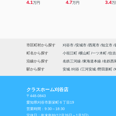
4.1
4.7
3.4
万円
万円
万
市区町村から探す
刈谷市
安城市
西尾市
知立市
町名から探す
小垣江町
横山町
一ツ木町
住
沿線から探す
名鉄三河線
東海道本線
名鉄西
駅から探す
安城
刈谷
三河安城
野田新町
クラスホーム刈谷店
〒448-0843
愛知県刈谷市新栄町６丁目19
営業時間：
9:30～18:30
定休日：
年末年始(12月26日～1月3日)