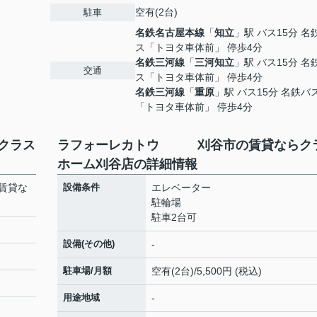
空有(2台)
駐車
名鉄名古屋本線
「
知立
」駅 バス15分 名
ス「トヨタ車体前」 停歩4分
名鉄三河線
「
三河知立
」駅 バス15分 名
交通
ス「トヨタ車体前」 停歩4分
名鉄三河線
「
重原
」駅 バス15分 名鉄バ
「トヨタ車体前」 停歩4分
クラス
ラフォーレカトウ 刈谷市の賃貸ならク
ホーム刈谷店の詳細情報
賃貸な
設備条件
エレベーター
駐輪場
駐車2台可
設備(その他)
-
駐車場/月額
空有(2台)/5,500円 (税込)
用途地域
-