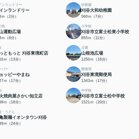
インランドリー
幼稚園
インランドリー
刈谷大和幼稚園
53ｍ（2分）
560ｍ（7分）
の他
小学校
山運動広場
刈谷市立富士松東小学校
33ｍ（8分）
855ｍ（11分）
当
公園
っともっと 刈谷東境町店
山根池広場
016ｍ（13分）
1250ｍ（16分）
ーパー
郵便局
ョッピーやまね
刈谷東境郵便局
327ｍ（17分）
1343ｍ（17分）
肉
中学校
火焼肉屋さかい知立店
刈谷市立富士松中学校
388ｍ（18分）
1521ｍ（20分）
ば・うどん
亀製麺イオンタウン刈谷
849ｍ（24分）