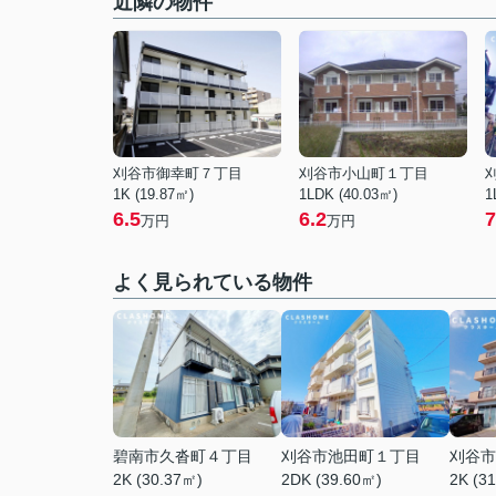
近隣の物件
刈谷市御幸町７丁目
刈谷市小山町１丁目
1K (19.87㎡)
1LDK (40.03㎡)
1
6.5
6.2
7
万円
万円
よく見られている物件
碧南市久沓町４丁目
刈谷市池田町１丁目
刈谷市
2K (30.37㎡)
2DK (39.60㎡)
2K (3