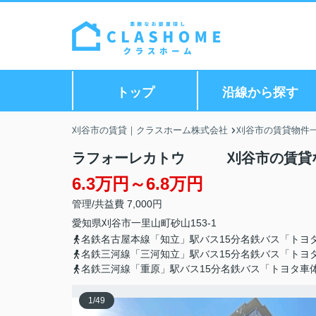
トップ
沿線から探す
刈谷市の賃貸｜クラスホーム株式会社
刈谷市の賃貸物件
ラフォーレカトウ 刈谷市の賃貸な
6.3万円～6.8万円
管理/共益費 7,000円
愛知県
刈谷市
一里山町
砂山153-1
名鉄名古屋本線「知立」駅バス15分名鉄バス「トヨ
名鉄三河線「三河知立」駅バス15分名鉄バス「トヨ
名鉄三河線「重原」駅バス15分名鉄バス「トヨタ車
1
/
49