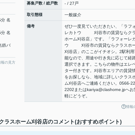
募集戸数 / 総戸数
- / 27戸
取引態様
一般媒介
5分 名
備考
ぜひ一度見ていただきたい、「ラフ
5分 名
レカトウ 刈谷市の賃貸ならク
ホーム刈谷店」です。「ラフォーレ
 名鉄バ
ウ 刈谷市の賃貸ならクラスホ
刈谷店」のここがイチオシ。2駅利用
能なので、用途や行き先に応じて経
情報の見方
選択できます。こちらの物件はエレ
ター付きです。刈谷市エリアの賃貸
をお探しなら、地域に詳しいクラス
ム刈谷店へご連絡ください。0566-22
2202またはkariya@clashome.jpへ
軽にどうぞ。
情報
ラスホーム刈谷店のコメント(おすすめポイント)