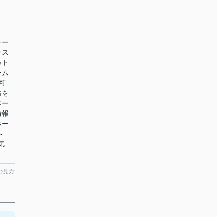
ォー
ラス
カト
ーム
可
路を
ベー
情報
ホー
-
お気
の見方