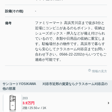
-
設備(その他)
ファミリーマート 高浜芳川店まで徒歩3分と
備考
近場にコンビニがあるのもポイント。収納は
シューズボックス・押入などが備え付けられ
ているので、衣類や日用品の収納に重宝しま
す。駐輪場付きの物件です。高浜市で暮らす
なら安心してクラスホーム刈谷店までお問い
合わせ下さい。0566-22-2202からいつでもご
連絡が可能です。
情報の見方
サンコートYOSIKAWA 刈谷市近郊の賃貸ならクラスホーム刈谷店の
他の部屋
203
3.9万円
2階 / 25.50㎡ / 1K