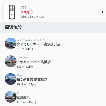
305
3.9万円
3階 / 25.50㎡ / 1K
周辺施設
コンビニエンスストア
ファミリーマート 高浜芳川店
213ｍ（3分）
スーパー
アオキスーパー 高浜店
831ｍ（11分）
書店
精文館書店 新高浜店
1049ｍ（14分）
駅
三河高浜
1131ｍ（15分）