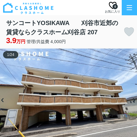
0
お気に入り
サンコートYOSIKAWA 刈谷市近郊の
賃貸ならクラスホーム刈谷店 207
3.9
万円
管理/共益費 4,000円
1
/
24