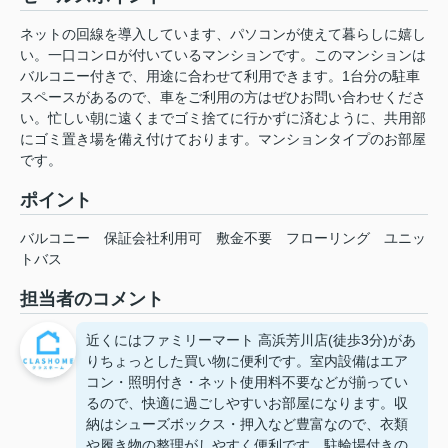
ネットの回線を導入しています、パソコンが使えて暮らしに嬉し
い。一口コンロが付いているマンションです。このマンションは
バルコニー付きで、用途に合わせて利用できます。1台分の駐車
スペースがあるので、車をご利用の方はぜひお問い合わせくださ
い。忙しい朝に遠くまでゴミ捨てに行かずに済むように、共用部
にゴミ置き場を備え付けております。マンションタイプのお部屋
です。
ポイント
バルコニー
保証会社利用可
敷金不要
フローリング
ユニッ
トバス
担当者のコメント
近くにはファミリーマート 高浜芳川店(徒歩3分)があ
りちょっとした買い物に便利です。室内設備はエア
コン・照明付き・ネット使用料不要などが揃ってい
るので、快適に過ごしやすいお部屋になります。収
納はシューズボックス・押入など豊富なので、衣類
や履き物の整理がしやすく便利です。駐輪場付きの