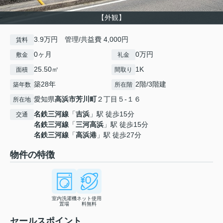
【外観】
3.9万円 管理/共益費 4,000円
賃料
0ヶ月
0万円
敷金
礼金
25.50㎡
1K
面積
間取り
築28年
2階/3階建
築年数
所在階
愛知県
高浜市
芳川町
２丁目５-１６
所在地
名鉄三河線
「
吉浜
」駅 徒歩15分
交通
名鉄三河線
「
三河高浜
」駅 徒歩15分
名鉄三河線
「
高浜港
」駅 徒歩27分
物件の特徴
室内洗濯機
ネット使用
置場
料無料
セールスポイント