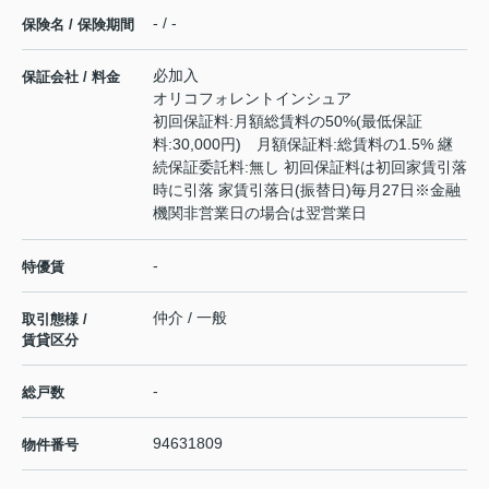
- / -
保険名 / 保険期間
必加入
保証会社 / 料金
オリコフォレントインシュア
初回保証料:月額総賃料の50%(最低保証
料:30,000円) 月額保証料:総賃料の1.5% 継
続保証委託料:無し 初回保証料は初回家賃引落
時に引落 家賃引落日(振替日)毎月27日※金融
機関非営業日の場合は翌営業日
-
特優賃
仲介 / 一般
取引態様 /
賃貸区分
-
総戸数
94631809
物件番号