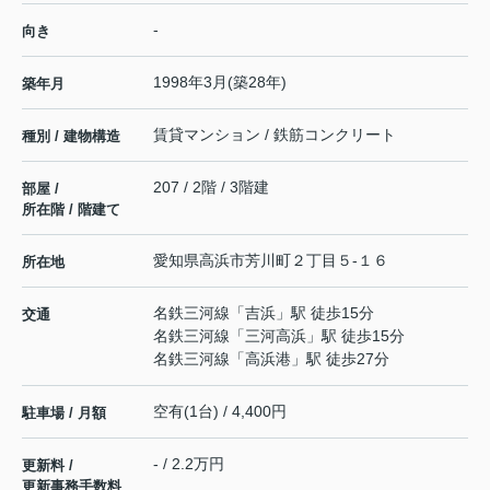
-
向き
1998年3月(築28年)
築年月
賃貸マンション / 鉄筋コンクリート
種別 / 建物構造
207 / 2階 / 3階建
部屋 /
所在階 / 階建て
愛知県
高浜市
芳川町
２丁目５-１６
所在地
名鉄三河線
「
吉浜
」駅 徒歩15分
交通
名鉄三河線
「
三河高浜
」駅 徒歩15分
名鉄三河線
「
高浜港
」駅 徒歩27分
空有(1台) / 4,400円
駐車場 / 月額
- / 2.2万円
更新料 /
更新事務手数料