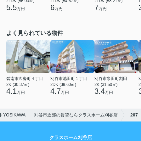
2LDK (56.00㎡)
2LDK (54.67㎡)
2LDK (58.21㎡)
1
5.5
6
7
万円
万円
万円
よく見られている物件
碧南市久沓町４丁目
刈谷市池田町１丁目
刈谷市泉田町割田
2K (30.37㎡)
2DK (39.60㎡)
2K (31.50㎡)
2
4.1
4.7
3.4
万円
万円
万円
トYOSIKAWA 刈谷市近郊の賃貸ならクラスホーム刈谷店
207
クラスホーム刈谷店