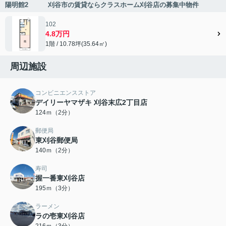
陽明館2 刈谷市の賃貸ならクラスホーム刈谷店の募集中物件
102
4.8万円
1階 / 10.78坪(35.64㎡)
周辺施設
コンビニエンスストア
デイリーヤマザキ 刈谷末広2丁目店
124ｍ（2分）
郵便局
東刈谷郵便局
140ｍ（2分）
寿司
握一番東刈谷店
195ｍ（3分）
ラーメン
ラの壱東刈谷店