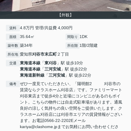
【外観】
4.8万円 管理/共益費 4,000円
賃料
35.64㎡
1DK
面積
間取り
築34年
1階/2階建
築年数
所在階
愛知県
刈谷市
末広町
２丁目
所在地
東海道本線
「
東刈谷
」駅 徒歩10分
交通
東海道本線
「
三河安城
」駅 徒歩22分
東海道新幹線
「
三河安城
」駅 徒歩22分
ぜひ一度見ていただきたい、「陽明館2 刈谷市の
備考
賃貸ならクラスホーム刈谷店」です。ファミリーマート
刈谷東店まで徒歩4分と近場にコンビニがあるのもポイ
ント。こちらの物件には自走式駐車場があります。通風
良好の涼しく気持ちの良い空間をご提供いたします。ク
ラスホーム刈谷店には刈谷市エリアの賃貸情報がござい
ます。お電話0566-22-2202Eメール
kariya@clashome.jpまでお気軽にお問い合わせくださ