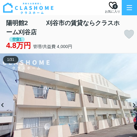
0
お気に入り
陽明館2 刈谷市の賃貸ならクラスホ
ーム刈谷店
空室1
4.8万円
管理/共益費 4,000円
1
/
31