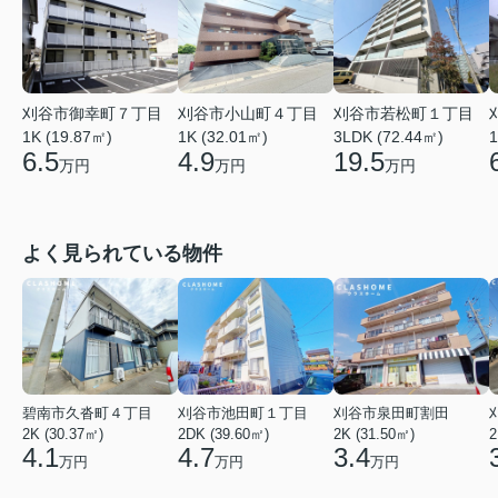
刈谷市若松町１丁目
刈谷市御幸町７丁目
刈谷市小山町４丁目
3LDK (72.44㎡)
1K (19.87㎡)
1K (32.01㎡)
1
19.5
6.5
4.9
万円
万円
万円
よく見られている物件
碧南市久沓町４丁目
刈谷市池田町１丁目
刈谷市泉田町割田
2K (30.37㎡)
2DK (39.60㎡)
2K (31.50㎡)
2
4.1
4.7
3.4
万円
万円
万円