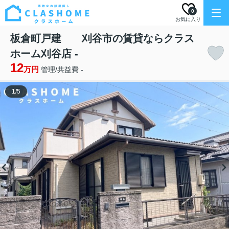
0
お気に入り
板倉町戸建 刈谷市の賃貸ならクラス
ホーム刈谷店 -
12
万円
管理/共益費 -
1
/
5