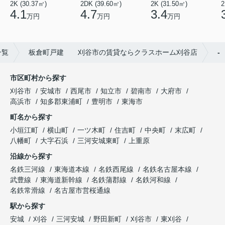
2K (30.37㎡)
2DK (39.60㎡)
2K (31.50㎡)
2
4.1
4.7
3.4
万円
万円
万円
一覧
板倉町戸建 刈谷市の賃貸ならクラスホーム刈谷店
-
市区町村から探す
刈谷市
安城市
西尾市
知立市
碧南市
大府市
高浜市
知多郡東浦町
豊明市
東海市
町名から探す
小垣江町
横山町
一ツ木町
住吉町
中央町
末広町
八幡町
大字石浜
三河安城東町
上重原
沿線から探す
名鉄三河線
東海道本線
名鉄西尾線
名鉄名古屋本線
武豊線
東海道新幹線
名鉄蒲郡線
名鉄河和線
名鉄常滑線
名古屋市営桜通線
駅から探す
安城
刈谷
三河安城
野田新町
刈谷市
東刈谷