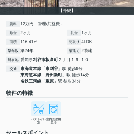
【外観】
12万円 管理/共益費 -
賃料
2ヶ月
1ヶ月
敷金
礼金
116.41㎡
4LDK
面積
間取り
築24年
2階建
築年数
階建て
愛知県
刈谷市
板倉町
２丁目１６-１０
所在地
東海道本線
「
東刈谷
」駅 徒歩9分
交通
東海道本線
「
野田新町
」駅 徒歩14分
名鉄三河線
「
重原
」駅 徒歩34分
物件の特徴
バストイレ
室内洗濯機
別
置場
セールスポイント