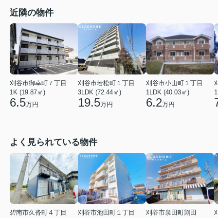
近隣の物件
刈谷市若松町１丁目
刈谷市御幸町７丁目
刈谷市小山町１丁目
3LDK (72.44㎡)
1K (19.87㎡)
1LDK (40.03㎡)
1
19.5
6.5
6.2
万円
万円
万円
よく見られている物件
碧南市久沓町４丁目
刈谷市池田町１丁目
刈谷市泉田町割田