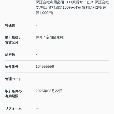
保証会社利用必須 リロ家賃サービス 保証会社
要:初回 賃料総額100%+月額 賃料総額2%(最
低1,000円)
-
特優賃
仲介 / 定期借家権
取引態様 /
賃貸区分
-
総戸数
104555556
物件番号
-
管理コード
2026年08月22日
取引条件の
有効期限
---
リフォーム