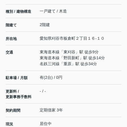
一戸建て / 木造
種別 / 建物構造
2階建
階建て
愛知県
刈谷市
板倉町
２丁目１６-１０
所在地
東海道本線
「
東刈谷
」駅 徒歩9分
交通
東海道本線
「
野田新町
」駅 徒歩14分
名鉄三河線
「
重原
」駅 徒歩34分
有(2台) / 0円
駐車場 / 月額
- / -
更新料 /
更新事務手数料
定期借家 3年
契約期間
居住中
現況