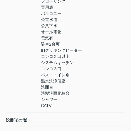
フローリング
専用庭
バルコニー
公営水道
公共下水
オール電化
電気有
駐車2台可
IHクッキングヒーター
コンロ２口以上
システムキッチン
コンロ３口
バス・トイレ別
温水洗浄便座
洗面台
洗髪洗面化粧台
シャワー
CATV
-
設備(その他)