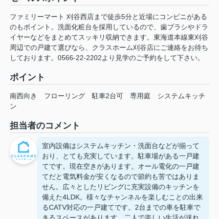
ファミリーマート 刈谷西店まで徒歩5分と近場にコンビニがある
のもポイント。洗面化粧台を採用しているので、歯ブラシやドラ
イヤーなどをまとめてスッキリ収納できます。東海道本線東刈谷
周辺での戸建て選びなら、クラスホーム刈谷店にご連絡をお待ち
しております。0566-22-2202より見学のご予約をして下さい。
ポイント
南西向き
フローリング
駐車2台可
専用庭
システムキッチ
ン
担当者のコメント
室内設備はシステムキッチン・洗面台などが揃って
おり、とても充実しています。駐車場がある一戸建
てです。現在空きがあります。オール電化の一戸建
てだと電気料金が安くなるので節約も苦ではありま
せん。広々としたリビングに充実設備のキッチンを
備えた4LDK。様々なチャンネルを楽しむことの出来
るCATV対応の一戸建てです。2台までの車を駐車で
きるスペースがあります。二人で楽しい生活が送れ