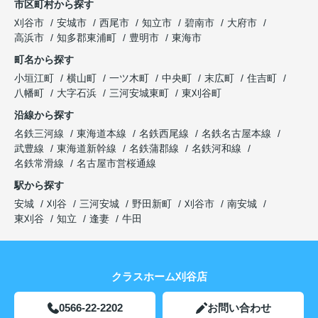
市区町村から探す
刈谷市
安城市
西尾市
知立市
碧南市
大府市
高浜市
知多郡東浦町
豊明市
東海市
町名から探す
小垣江町
横山町
一ツ木町
中央町
末広町
住吉町
八幡町
大字石浜
三河安城東町
東刈谷町
沿線から探す
名鉄三河線
東海道本線
名鉄西尾線
名鉄名古屋本線
武豊線
東海道新幹線
名鉄蒲郡線
名鉄河和線
名鉄常滑線
名古屋市営桜通線
駅から探す
安城
刈谷
三河安城
野田新町
刈谷市
南安城
東刈谷
知立
逢妻
牛田
クラスホーム刈谷店
0566-22-2202
お問い合わせ