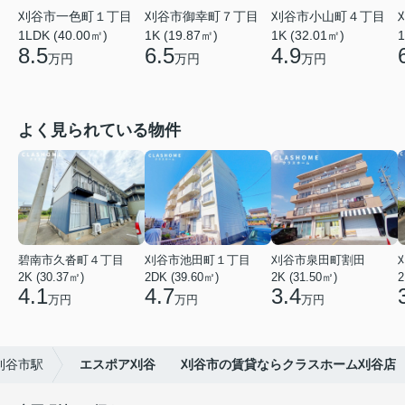
刈谷市一色町１丁目
刈谷市御幸町７丁目
刈谷市小山町４丁目
1LDK (40.00㎡)
1K (19.87㎡)
1K (32.01㎡)
1
8.5
6.5
4.9
万円
万円
万円
よく見られている物件
碧南市久沓町４丁目
刈谷市池田町１丁目
刈谷市泉田町割田
2K (30.37㎡)
2DK (39.60㎡)
2K (31.50㎡)
2
4.1
4.7
3.4
万円
万円
万円
刈谷市駅
エスポア刈谷 刈谷市の賃貸ならクラスホーム刈谷店