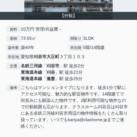
【外観】
10万円 管理/共益費 -
賃料
73.55㎡
3LDK
面積
間取り
築40年
5階/14階建
築年数
所在階
愛知県
刈谷市
大正町
３丁目１０３
所在地
名鉄三河線
「
刈谷市
」駅 徒歩2分
交通
東海道本線
「
刈谷
」駅 徒歩21分
東海道本線
「
逢妻
」駅 徒歩25分
こちらはマンションタイプになります。徒歩1分で駅に
備考
アクセス可能な、魅力的な駅近物件です。14階建てで
街並みにも馴染んだ物件です。2駅利用可能な物件なの
で行動範囲も広がります。クラスホーム刈谷店は刈谷市
にある名鉄三河線刈谷市周辺の物件情報をたくさん取り
扱っています。いつでもkariya@clashome.jpまでご連
絡ください。