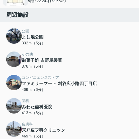
5階 / 22.24坪(73.55㎡)
周辺施設
公園
よし池公園
332ｍ（5分）
その他
御菓子処 吉野屋製菓
376ｍ（5分）
コンビニエンスストア
ファミリーマート 刈谷広小路四丁目店
409ｍ（6分）
歯科
みわた歯科医院
413ｍ（6分）
皮膚科
宍戸皮フ科クリニック
469ｍ（6分）