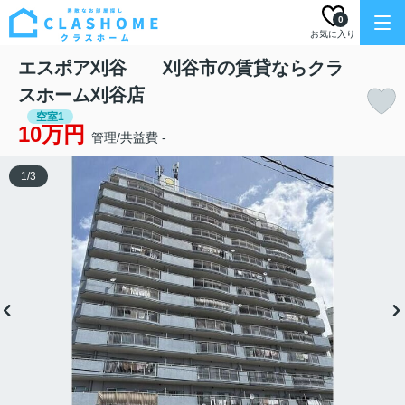
0
お気に入り
エスポア刈谷 刈谷市の賃貸ならクラ
スホーム刈谷店
空室1
10万円
管理/共益費 -
1
/
3