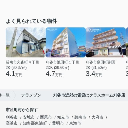
よく見られている物件
碧南市久沓町４丁目
刈谷市池田町１丁目
刈谷市泉田町割田
2K (30.37㎡)
2DK (39.60㎡)
2K (31.50㎡)
2
4.1
4.7
3.4
万円
万円
万円
件一覧
テラメゾン 刈谷市近郊の賃貸はクラスホーム刈谷店
市区町村から探す
刈谷市
安城市
西尾市
知立市
碧南市
大府市
高浜市
知多郡東浦町
豊明市
東海市