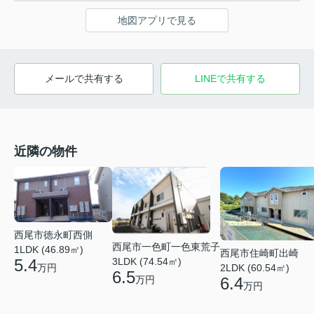
地図アプリで見る
メールで共有する
LINEで共有する
近隣の物件
西尾市徳永町西側
西尾市一色町一色東荒子
1LDK (46.89㎡)
西尾市住崎町出崎
5.4
3LDK (74.54㎡)
万円
2LDK (60.54㎡)
6.5
万円
6.4
万円