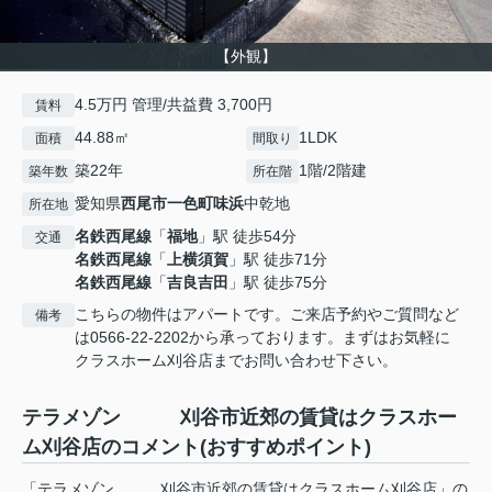
【外観】
4.5万円 管理/共益費 3,700円
賃料
44.88㎡
1LDK
面積
間取り
築22年
1階/2階建
築年数
所在階
愛知県
西尾市
一色町味浜
中乾地
所在地
名鉄西尾線
「
福地
」駅 徒歩54分
交通
名鉄西尾線
「
上横須賀
」駅 徒歩71分
名鉄西尾線
「
吉良吉田
」駅 徒歩75分
こちらの物件はアパートです。ご来店予約やご質問など
備考
は0566-22-2202から承っております。まずはお気軽に
クラスホーム刈谷店までお問い合わせ下さい。
テラメゾン 刈谷市近郊の賃貸はクラスホー
ム刈谷店のコメント(おすすめポイント)
「テラメゾン 刈谷市近郊の賃貸はクラスホーム刈谷店」の