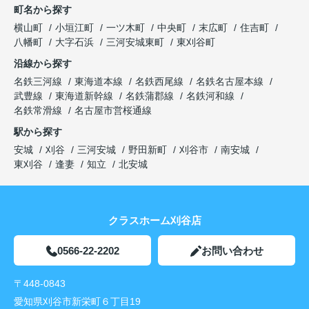
町名から探す
横山町
小垣江町
一ツ木町
中央町
末広町
住吉町
八幡町
大字石浜
三河安城東町
東刈谷町
沿線から探す
名鉄三河線
東海道本線
名鉄西尾線
名鉄名古屋本線
武豊線
東海道新幹線
名鉄蒲郡線
名鉄河和線
名鉄常滑線
名古屋市営桜通線
駅から探す
安城
刈谷
三河安城
野田新町
刈谷市
南安城
東刈谷
逢妻
知立
北安城
クラスホーム刈谷店
0566-22-2202
お問い合わせ
〒448-0843
愛知県刈谷市新栄町６丁目19