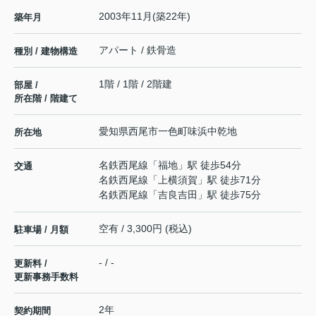
2003年11月(築22年)
築年月
アパート / 鉄骨造
種別 / 建物構造
1階 / 1階 / 2階建
部屋 /
所在階 / 階建て
愛知県
西尾市
一色町味浜
中乾地
所在地
名鉄西尾線
「
福地
」駅 徒歩54分
交通
名鉄西尾線
「
上横須賀
」駅 徒歩71分
名鉄西尾線
「
吉良吉田
」駅 徒歩75分
空有 / 3,300円 (税込)
駐車場 / 月額
- / -
更新料 /
更新事務手数料
2年
契約期間