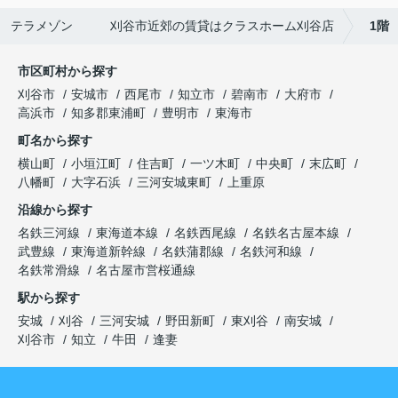
テラメゾン 刈谷市近郊の賃貸はクラスホーム刈谷店
1階
市区町村から探す
刈谷市
安城市
西尾市
知立市
碧南市
大府市
高浜市
知多郡東浦町
豊明市
東海市
町名から探す
横山町
小垣江町
住吉町
一ツ木町
中央町
末広町
八幡町
大字石浜
三河安城東町
上重原
沿線から探す
名鉄三河線
東海道本線
名鉄西尾線
名鉄名古屋本線
武豊線
東海道新幹線
名鉄蒲郡線
名鉄河和線
名鉄常滑線
名古屋市営桜通線
駅から探す
安城
刈谷
三河安城
野田新町
東刈谷
南安城
刈谷市
知立
牛田
逢妻