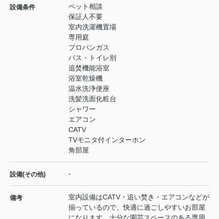
ペット相談
設備条件
保証人不要
室内洗濯機置場
専用庭
プロパンガス
バス・トイレ別
追焚機能浴室
浴室乾燥機
温水洗浄便座
洗髪洗面化粧台
シャワー
エアコン
CATV
TVモニタ付インターホン
角部屋
-
設備(その他)
室内設備はCATV・追い焚き・エアコンなどが
備考
揃っているので、快適に過ごしやすいお部屋
になります。十分な園芸スペースのある専用