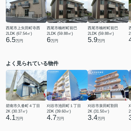
西尾市上矢田町寺西
西尾市楠村町前巴
西尾市楠村町前巴
2LDK (67.54㎡)
2LDK (59.88㎡)
2LDK (59.88㎡)
2
6.5
6
5.9
万円
万円
万円
よく見られている物件
碧南市久沓町４丁目
刈谷市池田町１丁目
刈谷市泉田町割田
2K (30.37㎡)
2DK (39.60㎡)
2K (31.50㎡)
2
4.1
4.7
3.4
万円
万円
万円