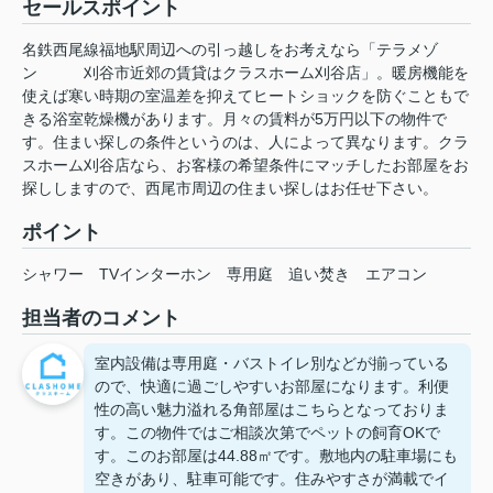
セールスポイント
名鉄西尾線福地駅周辺への引っ越しをお考えなら「テラメゾ
ン 刈谷市近郊の賃貸はクラスホーム刈谷店」。暖房機能を
使えば寒い時期の室温差を抑えてヒートショックを防ぐこともで
きる浴室乾燥機があります。月々の賃料が5万円以下の物件で
す。住まい探しの条件というのは、人によって異なります。クラ
スホーム刈谷店なら、お客様の希望条件にマッチしたお部屋をお
探ししますので、西尾市周辺の住まい探しはお任せ下さい。
ポイント
シャワー
TVインターホン
専用庭
追い焚き
エアコン
担当者のコメント
室内設備は専用庭・バストイレ別などが揃っている
ので、快適に過ごしやすいお部屋になります。利便
性の高い魅力溢れる角部屋はこちらとなっておりま
す。この物件ではご相談次第でペットの飼育OKで
す。このお部屋は44.88㎡です。敷地内の駐車場にも
空きがあり、駐車可能です。住みやすさが満載でイ