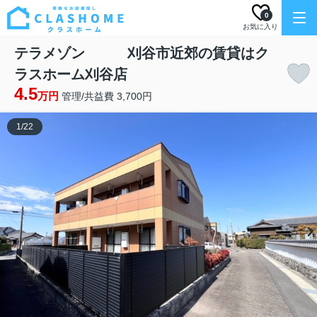
0
お気に入り
テラメゾン 刈谷市近郊の賃貸はク
ラスホーム刈谷店
4.5
万円
管理/共益費 3,700円
1
/
22