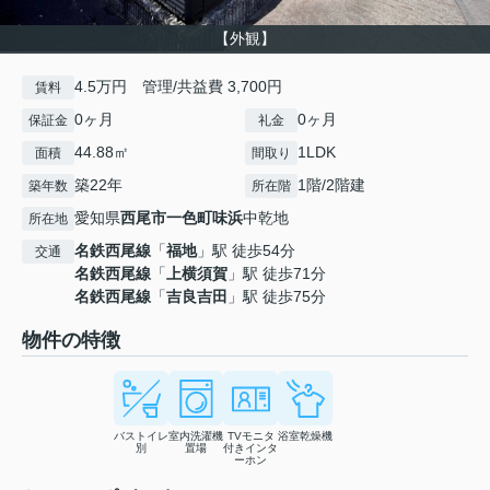
【外観】
4.5万円 管理/共益費 3,700円
賃料
0ヶ月
0ヶ月
保証金
礼金
44.88㎡
1LDK
面積
間取り
築22年
1階/2階建
築年数
所在階
愛知県
西尾市
一色町味浜
中乾地
所在地
名鉄西尾線
「
福地
」駅 徒歩54分
交通
名鉄西尾線
「
上横須賀
」駅 徒歩71分
名鉄西尾線
「
吉良吉田
」駅 徒歩75分
物件の特徴
バストイレ
室内洗濯機
TVモニタ
浴室乾燥機
別
置場
付きインタ
ーホン