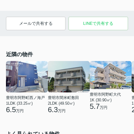
メールで共有する
LINEで共有する
近隣の物件
豊明市阿野町大代
豊明市阿野町西ノ海戸
豊明市間米町敷田
1K (30.90㎡)
1LDK (33.25㎡)
2LDK (49.50㎡)
1
5.7
万円
6.5
6.3
万円
万円