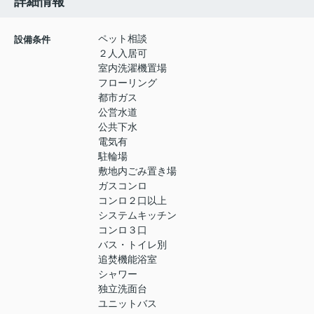
詳細情報
ペット相談
設備条件
２人入居可
室内洗濯機置場
フローリング
都市ガス
公営水道
公共下水
電気有
駐輪場
敷地内ごみ置き場
ガスコンロ
コンロ２口以上
システムキッチン
コンロ３口
バス・トイレ別
追焚機能浴室
シャワー
独立洗面台
ユニットバス