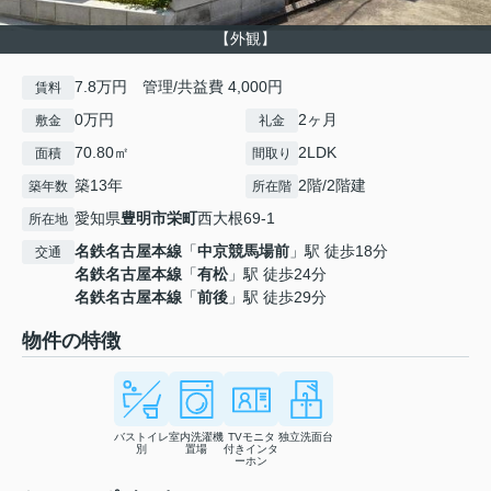
【外観】
7.8万円 管理/共益費 4,000円
賃料
0万円
2ヶ月
敷金
礼金
70.80㎡
2LDK
面積
間取り
築13年
2階/2階建
築年数
所在階
愛知県
豊明市
栄町
西大根69-1
所在地
名鉄名古屋本線
「
中京競馬場前
」駅 徒歩18分
交通
名鉄名古屋本線
「
有松
」駅 徒歩24分
名鉄名古屋本線
「
前後
」駅 徒歩29分
物件の特徴
バストイレ
室内洗濯機
TVモニタ
独立洗面台
別
置場
付きインタ
ーホン