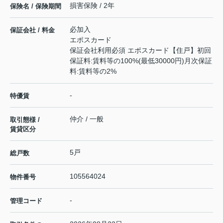
損害保険 / 2年
保険名 / 保険期間
必加入
保証会社 / 料金
エポスカード
保証会社利用必須 エポスカード【住戸】初回
保証料:賃料等の100%(最低30000円)月次保証
料:賃料等の2%
-
特優賃
仲介 / 一般
取引態様 /
賃貸区分
5戸
総戸数
105564024
物件番号
-
管理コード