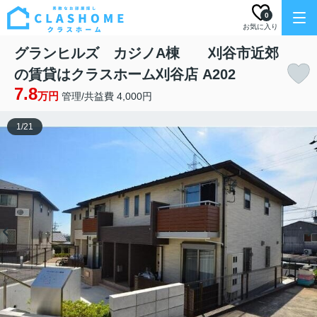
0
お気に入り
グランヒルズ カジノA棟 刈谷市近郊
の賃貸はクラスホーム刈谷店 A202
7.8
万円
管理/共益費 4,000円
1
/
21