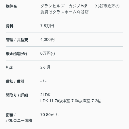
グランヒルズ カジノA棟 刈谷市近郊の
物件名
賃貸はクラスホーム刈谷店
7.8万円
賃料
4,000円
管理 / 共益費
0万円(-)
敷金(保証金)
2ヶ月
礼金
- / -
償却 / 敷引
2LDK
間取り / 詳細
LDK 11.7帖
/
洋室 7.0帖
/
洋室 7.2帖
70.80㎡ / -
面積 /
バルコニー面積