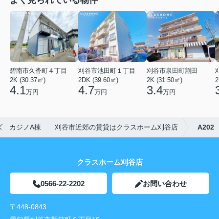
よく見られている物件
碧南市久沓町４丁目
刈谷市池田町１丁目
刈谷市泉田町割田
2K (30.37㎡)
2DK (39.60㎡)
2K (31.50㎡)
2
4.1
4.7
3.4
万円
万円
万円
ズ カジノA棟 刈谷市近郊の賃貸はクラスホーム刈谷店
A202
クラスホーム刈谷店
0566-22-2202
お問い合わせ
〒448-0843