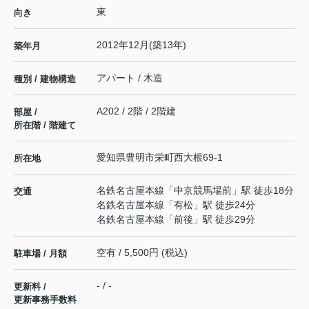
東
向き
2012年12月(築13年)
築年月
アパート / 木造
種別 / 建物構造
A202 / 2階 / 2階建
部屋 /
所在階 / 階建て
愛知県
豊明市
栄町
西大根69-1
所在地
名鉄名古屋本線
「
中京競馬場前
」駅 徒歩18分
交通
名鉄名古屋本線
「
有松
」駅 徒歩24分
名鉄名古屋本線
「
前後
」駅 徒歩29分
空有 / 5,500円 (税込)
駐車場 / 月額
- / -
更新料 /
更新事務手数料