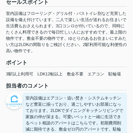
セールスポイント
室内設備はフローリング・グリル付・バストイレ別など充実した
設備を備え付けています。二人で楽しい生活が送れるお住まいで
生活費もおさえられます。3口コンロが付いているので、同時に
たくさん料理できるので毎日忙しい人におすすめです。最上階の
物件です。敷金不要の物件です。ゆとりのあるお住まいにすみた
い方は2LDKの間取りをご検討ください。2駅利用可能な利便性の
高い物件です。
ポイント
3駅以上利用可
LDK12帖以上
敷金不要
エアコン
駐輪場
担当者のコメント
室内設備はエアコン・追い焚き・システムキッチン
など豊富に揃っており、過ごしやすいお部屋になっ
ております。2LDKでダイニングキッチンリビングで
家族の仲が深まる。可愛いペットと一緒に生活でき
るペット相談のアパートはこちらです。初期費用削
減に期待できる、敷金ゼロ円のアパートです。駐輪