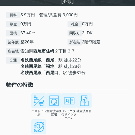
【外観】
5.9万円 管理/共益費 3,000円
賃料
0万円
0万円
敷金
礼金
67.40㎡
2LDK
面積
間取り
築26年
2階/3階建
築年数
所在階
愛知県
西尾市
住崎
２丁目３７
所在地
名鉄西尾線
「
西尾
」駅 徒歩22分
交通
名鉄西尾線
「
福地
」駅 徒歩28分
名鉄西尾線
「
西尾口
」駅 徒歩31分
物件の特徴
バストイレ
室内洗濯機
TVモニタ
独立洗面台
別
置場
付きインタ
ーホン