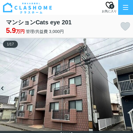
0
お気に入り
マンションCats eye 201
5.9
万円
管理/共益費 3,000円
1
/
17