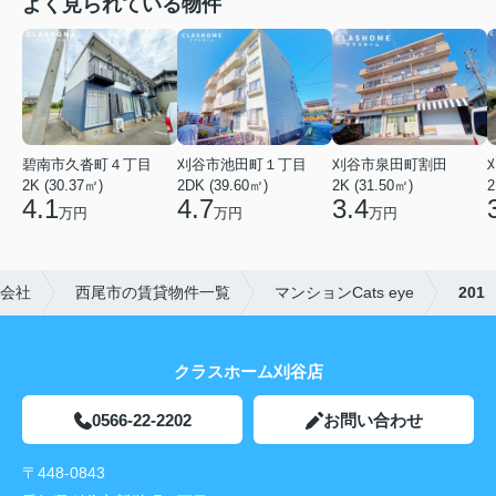
よく見られている物件
碧南市久沓町４丁目
刈谷市池田町１丁目
刈谷市泉田町割田
2K (30.37㎡)
2DK (39.60㎡)
2K (31.50㎡)
2
4.1
4.7
3.4
万円
万円
万円
会社
西尾市の賃貸物件一覧
マンションCats eye
201
クラスホーム刈谷店
0566-22-2202
お問い合わせ
〒448-0843