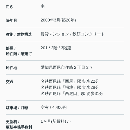
南
向き
2000年3月(築26年)
築年月
賃貸マンション / 鉄筋コンクリート
種別 / 建物構造
201 / 2階 / 3階建
部屋 /
所在階 / 階建て
愛知県
西尾市
住崎
２丁目３７
所在地
名鉄西尾線
「
西尾
」駅 徒歩22分
交通
名鉄西尾線
「
福地
」駅 徒歩28分
名鉄西尾線
「
西尾口
」駅 徒歩31分
空有 / 4,400円
駐車場 / 月額
1ヶ月(新賃料) / -
更新料 /
更新事務手数料