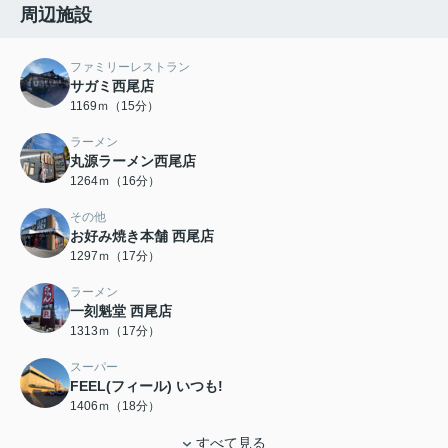
周辺施設
ファミリーレストラン
サガミ西尾店
1169ｍ（15分）
ラーメン
丸源ラーメン西尾店
1264ｍ（16分）
その他
お好み焼き本舗 西尾店
1297ｍ（17分）
ラーメン
一刻魁堂 西尾店
1313ｍ（17分）
スーパー
FEEL(フィール) いつも!
1406ｍ（18分）
すべて見る