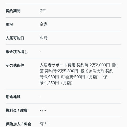
2年
契約期間
空家
現況
即時
入居可能日
-
敷金積み増し
入居者サポート費用 契約時:2万2,000円 除
その他条件
菌 契約時:2万5,300円 投てき消火剤 契約
時:6,930円 町会費:500円（月額） 保
険:1,250円（月額）
-
用途地域
- / -
権利金 / 雑費
有 / -
保険加入 / 料金