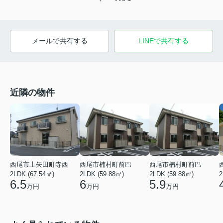
メールで共有する
LINEで共有する
近隣の物件
西尾市上矢田町寺西
西尾市楠村町前巴
西尾市楠村町前巴
2LDK (67.54㎡)
2LDK (59.88㎡)
2LDK (59.88㎡)
2
6.5
6
5.9
万円
万円
万円