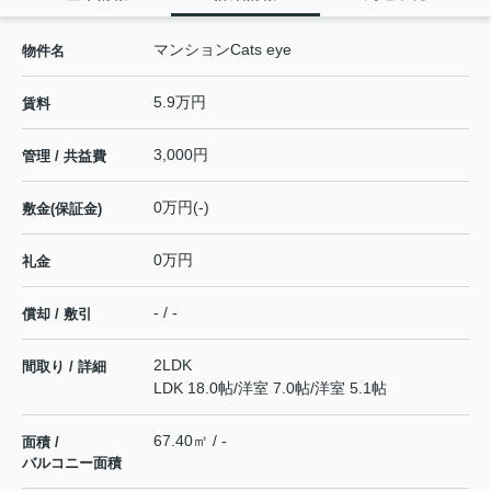
マンションCats eye
物件名
5.9万円
賃料
3,000円
管理 / 共益費
0万円(-)
敷金(保証金)
0万円
礼金
- / -
償却 / 敷引
2LDK
間取り / 詳細
LDK 18.0帖
/
洋室 7.0帖
/
洋室 5.1帖
67.40㎡ / -
面積 /
バルコニー面積