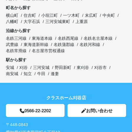
町名から探す
横山町
住吉町
小垣江町
一ツ木町
末広町
中央町
八幡町
大字石浜
三河安城東町
上重原
沿線から探す
名鉄三河線
東海道本線
名鉄西尾線
名鉄名古屋本線
武豊線
東海道新幹線
名鉄蒲郡線
名鉄河和線
名鉄常滑線
名古屋市営桜通線
駅から探す
安城
刈谷
三河安城
野田新町
東刈谷
刈谷市
南安城
知立
牛田
逢妻
クラスホーム刈谷店
0566-22-2202
お問い合わせ
〒448-0843