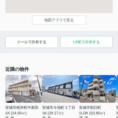
地図アプリで見る
メールで共有する
LINEで共有する
近隣の物件
安城市桜井町中新田
安城市今池町３丁目
安城市朝日町
1K (24.00㎡)
1K (29.17㎡)
1LDK (53.80㎡)
3