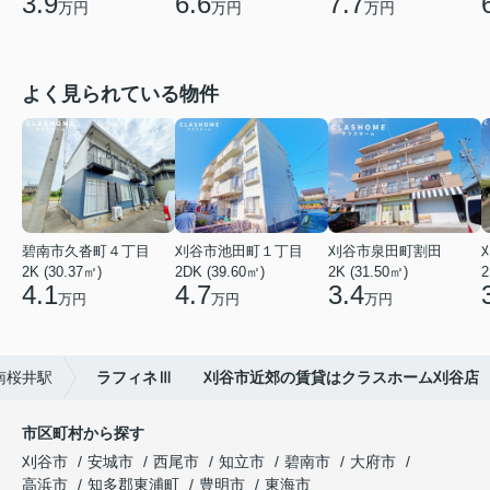
3.9
6.6
7.7
万円
万円
万円
よく見られている物件
碧南市久沓町４丁目
刈谷市池田町１丁目
刈谷市泉田町割田
2K (30.37㎡)
2DK (39.60㎡)
2K (31.50㎡)
2
4.1
4.7
3.4
万円
万円
万円
南桜井駅
ラフィネⅢ 刈谷市近郊の賃貸はクラスホーム刈谷店
市区町村から探す
刈谷市
安城市
西尾市
知立市
碧南市
大府市
高浜市
知多郡東浦町
豊明市
東海市