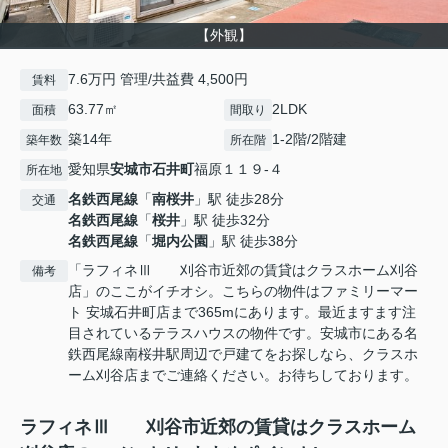
【外観】
7.6万円 管理/共益費 4,500円
賃料
63.77㎡
2LDK
面積
間取り
築14年
1-2階/2階建
築年数
所在階
愛知県
安城市
石井町
福原１１９-４
所在地
名鉄西尾線
「
南桜井
」駅 徒歩28分
交通
名鉄西尾線
「
桜井
」駅 徒歩32分
名鉄西尾線
「
堀内公園
」駅 徒歩38分
「ラフィネⅢ 刈谷市近郊の賃貸はクラスホーム刈谷
備考
店」のここがイチオシ。こちらの物件はファミリーマー
ト 安城石井町店まで365mにあります。最近ますます注
目されているテラスハウスの物件です。安城市にある名
鉄西尾線南桜井駅周辺で戸建てをお探しなら、クラスホ
ーム刈谷店までご連絡ください。お待ちしております。
ラフィネⅢ 刈谷市近郊の賃貸はクラスホーム