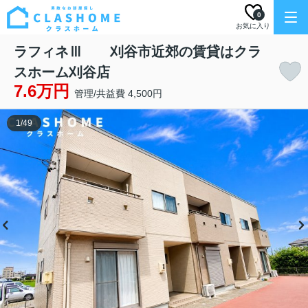
0
お気に入り
ラフィネⅢ 刈谷市近郊の賃貸はクラ
スホーム刈谷店
7.6万円
管理/共益費 4,500円
1
/
49