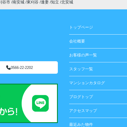
刈谷市
南安城
東刈谷
逢妻
知立
北安城
トップページ
会社概要
お客様の声一覧
0566-22-2202
スタッフ一覧
マンションカタログ
ブログトップ
アクセスマップ
最近みた物件