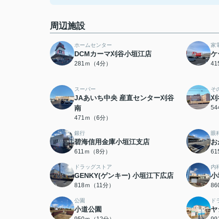
周辺施設
ホームセンター
家
DCMカーマ刈谷小垣江店
ケ
281ｍ（4分）
4
スーパー
そ
JAあいち中央 産直センター刈谷
刈
南
5
471ｍ（6分）
銀行
眼
碧海信用金庫小垣江支店
お
611ｍ（8分）
6
ドラッグストア
内
GENKY(ゲンキー) 小垣江下広店
小
818ｍ（11分）
8
公園
ド
小道公園
ヤ