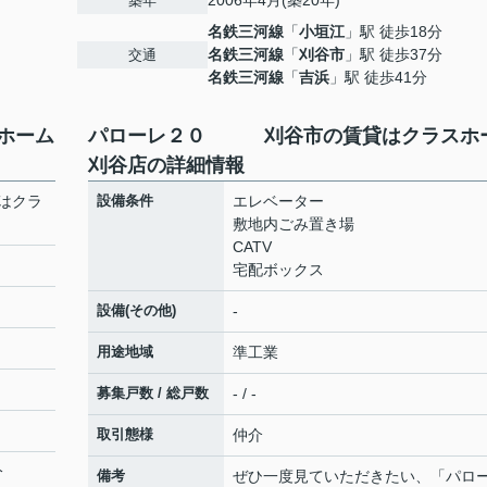
2006年4月(築20年)
築年
名鉄三河線
「
小垣江
」駅 徒歩18分
名鉄三河線
「
刈谷市
」駅 徒歩37分
交通
名鉄三河線
「
吉浜
」駅 徒歩41分
ホーム
パローレ２０ 刈谷市の賃貸はクラスホ
刈谷店の詳細情報
はクラ
設備条件
エレベーター
敷地内ごみ置き場
CATV
宅配ボックス
設備(その他)
-
用途地域
準工業
募集戸数 / 総戸数
- / -
２
取引態様
仲介
分
備考
ぜひ一度見ていただきたい、「パロ