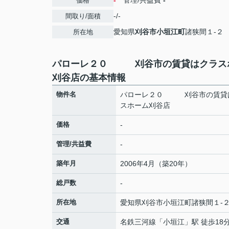
-
管理/共益費
-
価格
-/-
間取り/面積
愛知県
刈谷市
小垣江町
諸狭間１-２
所在地
パローレ２０ 刈谷市の賃貸はクラス
刈谷店の基本情報
物件名
パローレ２０ 刈谷市の賃貸
スホーム刈谷店
価格
-
管理/共益費
-
築年月
2006年4月（築20年）
総戸数
-
所在地
愛知県
刈谷市
小垣江町
諸狭間１-
交通
名鉄三河線
「
小垣江
」駅 徒歩18