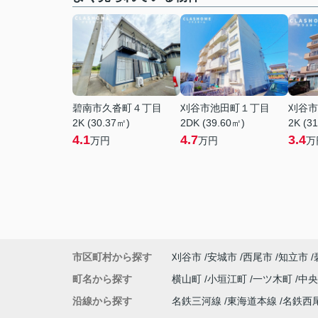
碧南市久沓町４丁目
刈谷市池田町１丁目
刈谷市
2K (30.37㎡)
2DK (39.60㎡)
2K (3
4.1
4.7
3.4
万円
万円
万
市区町村から探す
刈谷市
安城市
西尾市
知立市
町名から探す
横山町
小垣江町
一ツ木町
中
沿線から探す
名鉄三河線
東海道本線
名鉄西