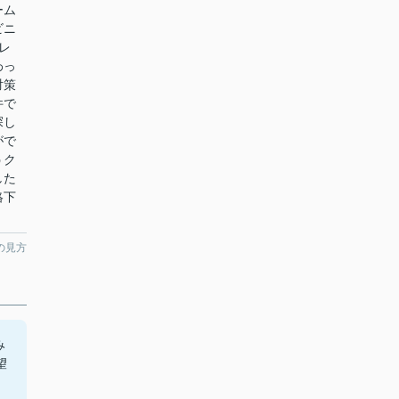
ーム
ビニ
レ
わっ
対策
件で
探し
がで
うク
した
絡下
の見方
み
望