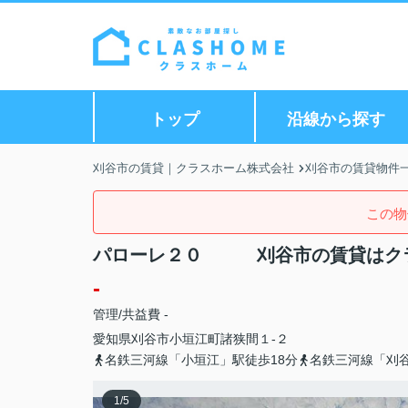
トップ
沿線から探す
刈谷市の賃貸｜クラスホーム株式会社
刈谷市の賃貸物件
この物
パローレ２０ 刈谷市の賃貸はク
-
管理/共益費 -
愛知県
刈谷市
小垣江町
諸狭間１-２
名鉄三河線「小垣江」駅徒歩18分
名鉄三河線「刈谷
1
/
5