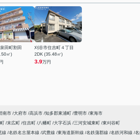
泉田町割田
刈谷市住吉町４丁目
1.50㎡)
2DK (35.48㎡)
3.9
円
万円
碧南市
大府市
高浜市
知多郡東浦町
豊明市
東海市
央町
末広町
住吉町
八幡町
大字石浜
三河安城東町
東刈谷町
尾線
名鉄名古屋本線
武豊線
東海道新幹線
名鉄蒲郡線
名鉄河和線
名