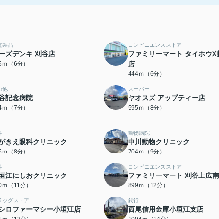
電製品
コンビニエンスストア
ーズデンキ 刈谷店
ファミリーマート タイホウ
15ｍ（6分）
店
444ｍ（6分）
の他
スーパー
谷記念病院
ヤオスズ アップティー店
44ｍ（7分）
595ｍ（8分）
科
動物病院
がきえ眼科クリニック
中川動物クリニック
15ｍ（8分）
704ｍ（9分）
科
コンビニエンスストア
垣江にしおクリニック
ファミリーマート 刈谷上広
60ｍ（11分）
899ｍ（12分）
ラッグストア
銀行
シロファーマシー小垣江店
西尾信用金庫小垣江支店