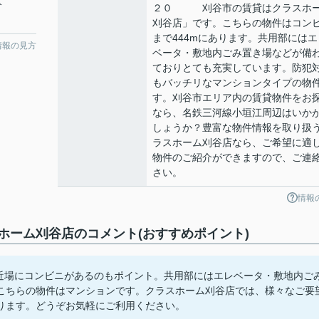
分
２０ 刈谷市の賃貸はクラスホ
刈谷店」です。こちらの物件はコン
まで444mにあります。共用部にはエ
情報の見方
ベータ・敷地内ごみ置き場などが備
ておりとても充実しています。防犯
もバッチリなマンションタイプの物
す。刈谷市エリア内の賃貸物件をお
なら、名鉄三河線小垣江周辺はいか
しょうか？豊富な物件情報を取り扱
ラスホーム刈谷店なら、ご希望に適
物件のご紹介ができますので、ご連
さい。
情報
ーム刈谷店のコメント(おすすめポイント)
と近場にコンビニがあるのもポイント。共用部にはエレベータ・敷地内ご
こちらの物件はマンションです。クラスホーム刈谷店では、様々なご要
ります。どうぞお気軽にご利用ください。