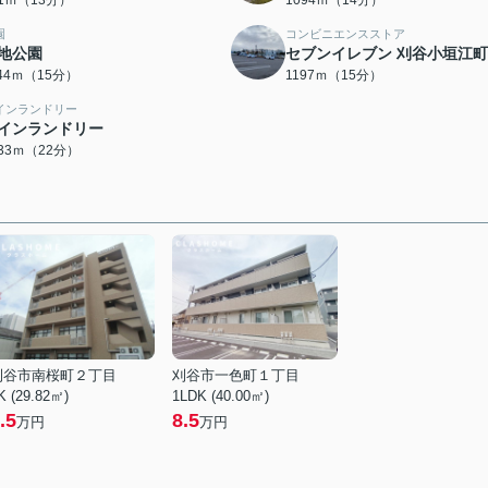
91ｍ（13分）
1094ｍ（14分）
園
コンビニエンスストア
地公園
セブンイレブン 刈谷小垣江
144ｍ（15分）
1197ｍ（15分）
インランドリー
インランドリー
733ｍ（22分）
刈谷市南桜町２丁目
刈谷市一色町１丁目
K (29.82㎡)
1LDK (40.00㎡)
.5
8.5
万円
万円