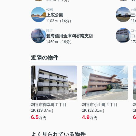
950ｍ（12分）
9
公園
公
上広公園
王
1103ｍ（14分）
1
銀行
コ
碧海信用金庫刈谷南支店
コ
1450ｍ（19分）
1
近隣の物件
刈谷市御幸町７丁目
刈谷市小山町４丁目
1K (19.87㎡)
1K (32.01㎡)
1
6.5
4.9
6
万円
万円
よく見られている物件