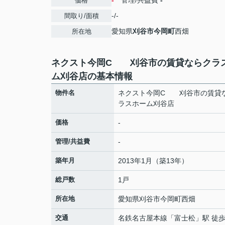
-
管理/共益費
-
価格
-/-
間取り/面積
愛知県
刈谷市
今岡町
西畑
所在地
ネクスト今岡C 刈谷市の賃貸ならクラ
ム刈谷店の基本情報
物件名
ネクスト今岡C 刈谷市の賃貸
ラスホーム刈谷店
価格
-
管理/共益費
-
築年月
2013年1月（築13年）
総戸数
1戸
所在地
愛知県
刈谷市
今岡町
西畑
交通
名鉄名古屋本線
「
富士松
」駅 徒歩