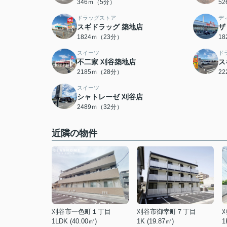
346ｍ（5分）
5
ドラッグストア
デ
スギドラッグ 築地店
ザ
1824ｍ（23分）
1
スイーツ
ド
不二家 刈谷築地店
ス
2185ｍ（28分）
2
スイーツ
シャトレーゼ 刈谷店
2489ｍ（32分）
近隣の物件
刈谷市一色町１丁目
刈谷市御幸町７丁目
1LDK (40.00㎡)
1K (19.87㎡)
1