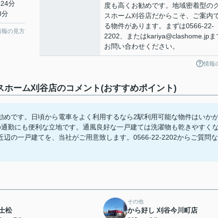
24分
度も高くお勧めです。地域密着型の
8分
スホーム刈谷店だからこそ、ご案内
る物件があります。まずは0566-22-
情報の見方
2202、またはkariya@clashome.jp
お問い合わせください。
情報
ホーム刈谷店のコメント(おすすめポイント)
勧めです。日頃から電車をよく利用するなら2駅利用可能な物件はいか
の通勤にも便利な立地です。通風良好な一戸建ては洗濯物も乾きやすく
の一戸建てを、当社がご用意致します。0566-22-2202からご質問な
その他
士松
から好し 刈谷今川町店