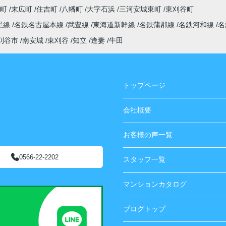
央町
末広町
住吉町
八幡町
大字石浜
三河安城東町
東刈谷町
尾線
名鉄名古屋本線
武豊線
東海道新幹線
名鉄蒲郡線
名鉄河和線
名
刈谷市
南安城
東刈谷
知立
逢妻
牛田
トップページ
会社概要
お客様の声一覧
0566-22-2202
スタッフ一覧
マンションカタログ
ブログトップ