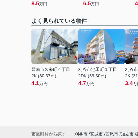
8.5
6.5
4
万円
万円
よく見られている物件
碧南市久沓町４丁目
刈谷市池田町１丁目
刈谷市
2K (30.37㎡)
2DK (39.60㎡)
2K (3
4.1
4.7
3.4
万円
万円
万
市区町村から探す
刈谷市
安城市
西尾市
知立市