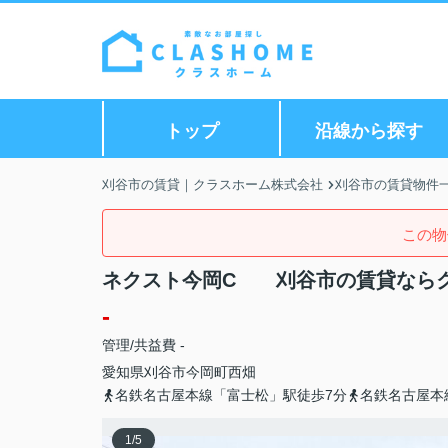
トップ
沿線から探す
刈谷市の賃貸｜クラスホーム株式会社
刈谷市の賃貸物件
この物
ネクスト今岡C 刈谷市の賃貸なら
-
管理/共益費 -
愛知県
刈谷市
今岡町
西畑
名鉄名古屋本線「富士松」駅徒歩7分
名鉄名古屋本
1
/
5