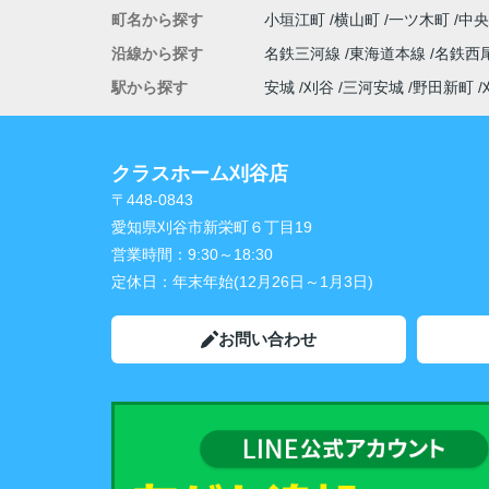
町名から探す
小垣江町
横山町
一ツ木町
中
沿線から探す
名鉄三河線
東海道本線
名鉄西
駅から探す
安城
刈谷
三河安城
野田新町
クラスホーム刈谷店
〒448-0843
愛知県刈谷市新栄町６丁目19
営業時間：
9:30～18:30
定休日：
年末年始(12月26日～1月3日)
お問い合わせ