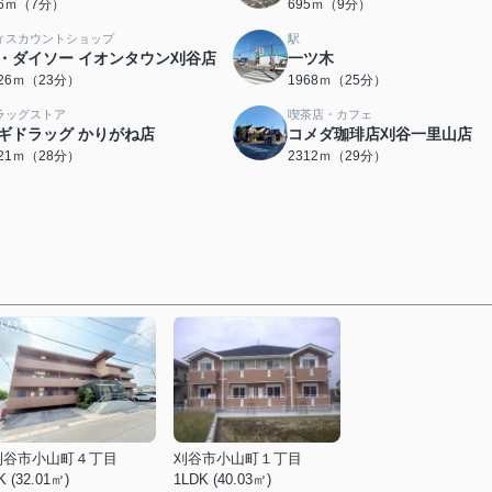
26ｍ（7分）
695ｍ（9分）
ィスカウントショップ
駅
・ダイソー イオンタウン刈谷店
一ツ木
826ｍ（23分）
1968ｍ（25分）
ラッグストア
喫茶店・カフェ
ギドラッグ かりがね店
コメダ珈琲店刈谷一里山店
221ｍ（28分）
2312ｍ（29分）
刈谷市小山町４丁目
刈谷市小山町１丁目
K (32.01㎡)
1LDK (40.03㎡)