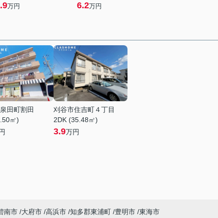
.9
6.2
万円
万円
泉田町割田
刈谷市住吉町４丁目
1.50㎡)
2DK (35.48㎡)
3.9
円
万円
碧南市
大府市
高浜市
知多郡東浦町
豊明市
東海市