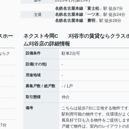
2013年1月(築13年)
築年
名鉄名古屋本線
「
富士松
」駅 徒歩7分
名鉄名古屋本線
「
一ツ木
」駅 徒歩24分
交通
名鉄名古屋本線
「
豊明
」駅 徒歩28分
スホー
ネクスト今岡C 刈谷市の賃貸ならクラス
ム刈谷店の詳細情報
ならク
設備条件
駐車2台可
設備(その他)
-
用途地域
-
募集戸数 / 総戸数
- / 1戸
取引態様
仲介
備考
こちらは徒歩7分に立地する物件です
駅利用可能の物件です。住環境がよ
風良好で日も入る物件をご提供しま
7分
戸建て物件は、室内のレイアウトの