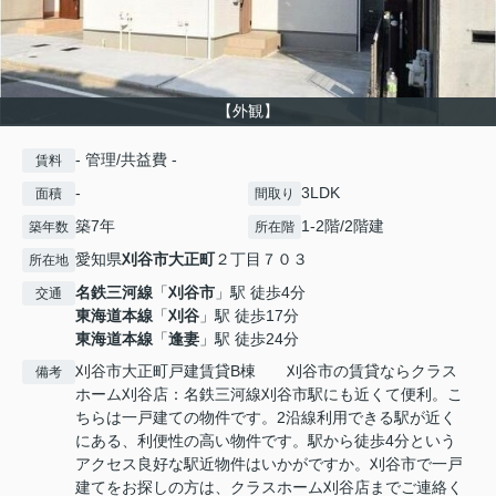
【外観】
- 管理/共益費 -
賃料
-
3LDK
面積
間取り
築7年
1-2階/2階建
築年数
所在階
愛知県
刈谷市
大正町
２丁目７０３
所在地
名鉄三河線
「
刈谷市
」駅 徒歩4分
交通
東海道本線
「
刈谷
」駅 徒歩17分
東海道本線
「
逢妻
」駅 徒歩24分
刈谷市大正町戸建賃貸B棟 刈谷市の賃貸ならクラス
備考
ホーム刈谷店：名鉄三河線刈谷市駅にも近くて便利。こ
ちらは一戸建ての物件です。2沿線利用できる駅が近く
にある、利便性の高い物件です。駅から徒歩4分という
アクセス良好な駅近物件はいかがですか。刈谷市で一戸
建てをお探しの方は、クラスホーム刈谷店までご連絡く