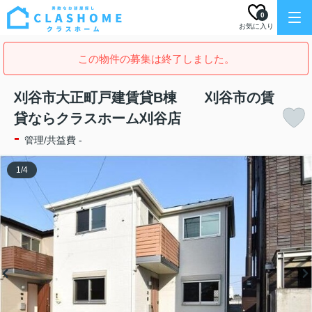
0
お気に入り
この物件の募集は終了しました。
刈谷市大正町戸建賃貸B棟 刈谷市の賃
貸ならクラスホーム刈谷店
-
管理/共益費 -
1
/
4