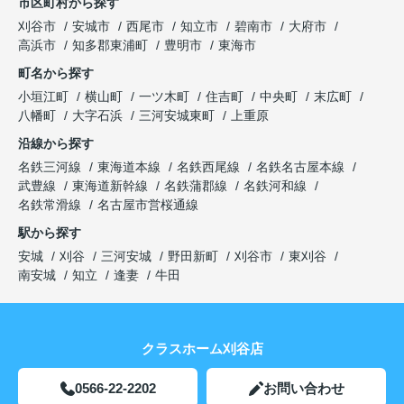
市区町村から探す
刈谷市
安城市
西尾市
知立市
碧南市
大府市
高浜市
知多郡東浦町
豊明市
東海市
町名から探す
小垣江町
横山町
一ツ木町
住吉町
中央町
末広町
八幡町
大字石浜
三河安城東町
上重原
沿線から探す
名鉄三河線
東海道本線
名鉄西尾線
名鉄名古屋本線
武豊線
東海道新幹線
名鉄蒲郡線
名鉄河和線
名鉄常滑線
名古屋市営桜通線
駅から探す
安城
刈谷
三河安城
野田新町
刈谷市
東刈谷
南安城
知立
逢妻
牛田
クラスホーム刈谷店
0566-22-2202
お問い合わせ