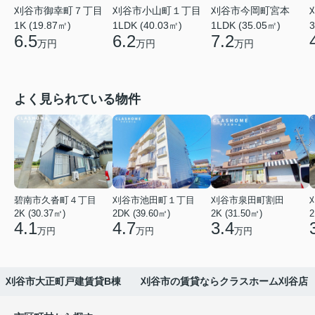
刈谷市御幸町７丁目
刈谷市小山町１丁目
刈谷市今岡町宮本
1K (19.87㎡)
1LDK (40.03㎡)
1LDK (35.05㎡)
3
6.5
6.2
7.2
万円
万円
万円
よく見られている物件
碧南市久沓町４丁目
刈谷市池田町１丁目
刈谷市泉田町割田
2K (30.37㎡)
2DK (39.60㎡)
2K (31.50㎡)
2
4.1
4.7
3.4
万円
万円
万円
刈谷市大正町戸建賃貸B棟 刈谷市の賃貸ならクラスホーム刈谷店