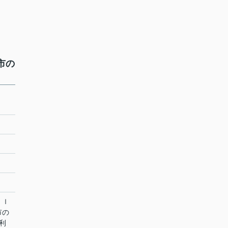
市の
ｌｌ
市の
利