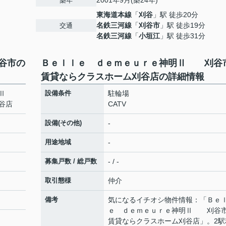
2001年9月(築24年)
築年
東海道本線
「
刈谷
」駅 徒歩20分
名鉄三河線
「
刈谷市
」駅 徒歩19分
交通
名鉄三河線
「
小垣江
」駅 徒歩31分
谷市の
Ｂｅｌｌｅ ｄｅｍｅｕｒｅ神明Ⅱ 刈谷
賃貸ならクラスホーム刈谷店の詳細情報
神明Ⅱ
設備条件
駐輪場
谷店
CATV
設備(その他)
-
用途地域
-
募集戸数 / 総戸数
- / -
取引態様
仲介
備考
気になるイチオシ物件情報：「Ｂｅ
ｅ ｄｅｍｅｕｒｅ神明Ⅱ 刈谷
賃貸ならクラスホーム刈谷店」。2駅