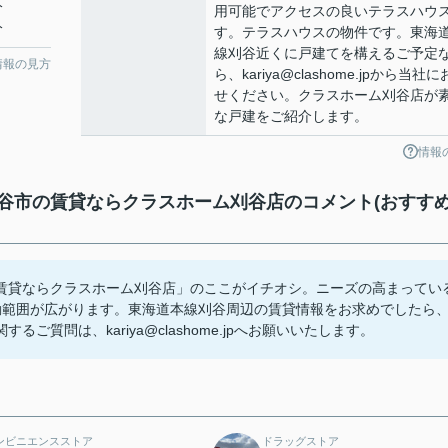
分
用可能でアクセスの良いテラスハウ
分
す。テラスハウスの物件です。東海
線刈谷近くに戸建てを構えるご予定
情報の見方
ら、kariya@clashome.jpから当社
せください。クラスホーム刈谷店が
な戸建をご紹介します。
情報
市の賃貸ならクラスホーム刈谷店のコメント(おすす
貸ならクラスホーム刈谷店」のここがイチオシ。ニーズの高まってい
動範囲が広がります。東海道本線刈谷周辺の賃貸情報をお求めでしたら
質問は、kariya@clashome.jpへお願いいたします。
ンビニエンスストア
ドラッグストア