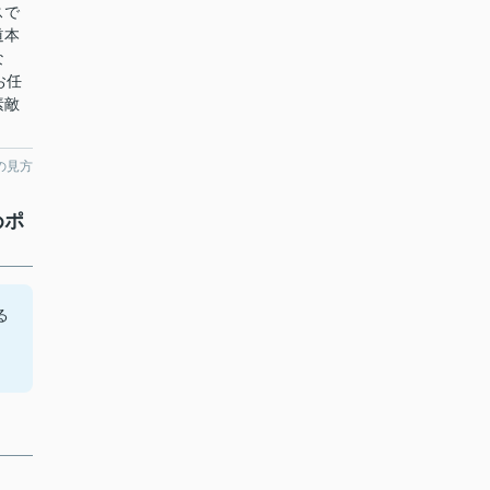
スで
道本
な
にお任
素敵
の見方
めポ
る
、