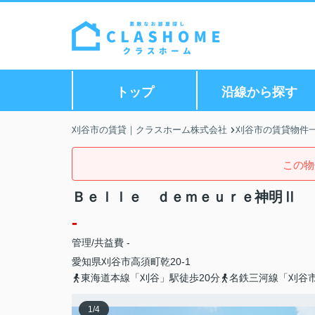
トップ
沿線から探す
刈谷市の賃貸｜クラスホーム株式会社
刈谷市の賃貸物件
この物
Ｂｅｌｌｅ ｄｅｍｅｕｒｅ神明Ⅱ
-
管理/共益費 -
愛知県
刈谷市
高須町
乾20-1
東海道本線「刈谷」駅徒歩20分
名鉄三河線「刈谷市
1
/
4