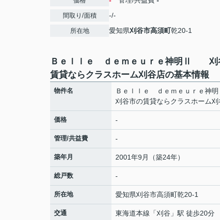
-
管理/共益費
-
価格
-/-
間取り/面積
愛知県
刈谷市
高須町
乾20-1
所在地
Ｂｅｌｌｅ ｄｅｍｅｕｒｅ神明Ⅱ 刈
賃貸ならクラスホーム刈谷店の基本情報
物件名
Ｂｅｌｌｅ ｄｅｍｅｕｒｅ
刈谷市の賃貸ならクラスホーム刈
価格
-
管理/共益費
-
築年月
2001年9月（築24年）
総戸数
-
所在地
愛知県
刈谷市
高須町
乾20-1
交通
東海道本線
「
刈谷
」駅 徒歩20分