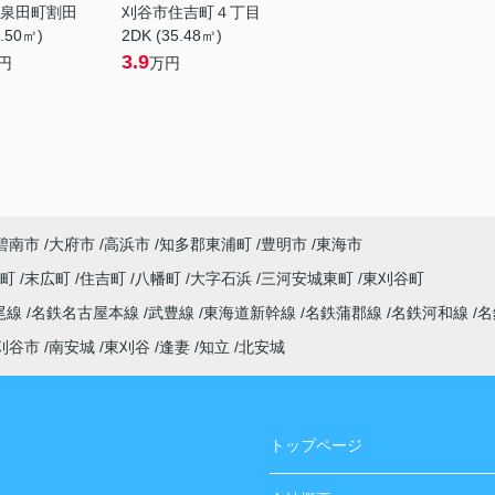
泉田町割田
刈谷市住吉町４丁目
1.50㎡)
2DK (35.48㎡)
3.9
円
万円
碧南市
大府市
高浜市
知多郡東浦町
豊明市
東海市
央町
末広町
住吉町
八幡町
大字石浜
三河安城東町
東刈谷町
尾線
名鉄名古屋本線
武豊線
東海道新幹線
名鉄蒲郡線
名鉄河和線
名
刈谷市
南安城
東刈谷
逢妻
知立
北安城
トップページ