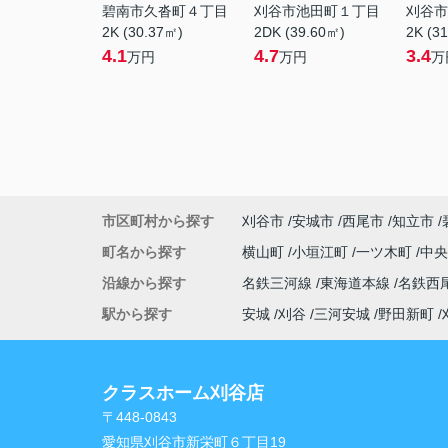
碧南市久沓町４丁目
刈谷市池田町１丁目
刈谷市
2K (30.37㎡)
2DK (39.60㎡)
2K (3
4.1
4.7
3.4
万円
万円
万
市区町村から探す
刈谷市
安城市
西尾市
知立市
町名から探す
横山町
小垣江町
一ツ木町
中
沿線から探す
名鉄三河線
東海道本線
名鉄西
駅から探す
安城
刈谷
三河安城
野田新町
クラスホーム刈谷店
〒448-0843
愛知県刈谷市新栄町６丁目19