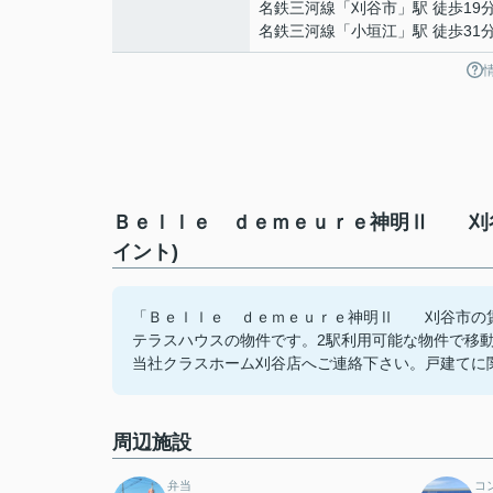
名鉄三河線
「
刈谷市
」駅 徒歩19
名鉄三河線
「
小垣江
」駅 徒歩31
Ｂｅｌｌｅ ｄｅｍｅｕｒｅ神明Ⅱ 刈谷
イント)
「Ｂｅｌｌｅ ｄｅｍｅｕｒｅ神明Ⅱ 刈谷市の賃
テラスハウスの物件です。2駅利用可能な物件で移
当社クラスホーム刈谷店へご連絡下さい。戸建てに関するご
周辺施設
弁当
コ