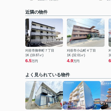
近隣の物件
刈谷市御幸町７丁目
刈谷市小山町４丁目
1K (19.87㎡)
1K (32.01㎡)
1
6.5
4.9
6
万円
万円
よく見られている物件