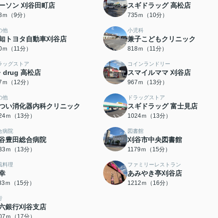
ーソン 刈谷田町店
スギドラッグ 高松店
58ｍ（9分）
735ｍ（10分）
の他
小児科
知トヨタ自動車刈谷店
兼子こどもクリニック
10ｍ（11分）
818ｍ（11分）
ラッグストア
コインランドリー
・drug 高松店
スマイルママ 刈谷店
07ｍ（12分）
967ｍ（13分）
の他
ドラッグストア
つい消化器内科クリニック
スギドラッグ 富士見店
024ｍ（13分）
1024ｍ（13分）
合病院
図書館
谷豊田総合病院
刈谷市中央図書館
033ｍ（13分）
1179ｍ（15分）
風料理
ファミリーレストラン
幸
あみやき亭刈谷店
183ｍ（15分）
1212ｍ（16分）
行
六銀行刈谷支店
307ｍ（17分）