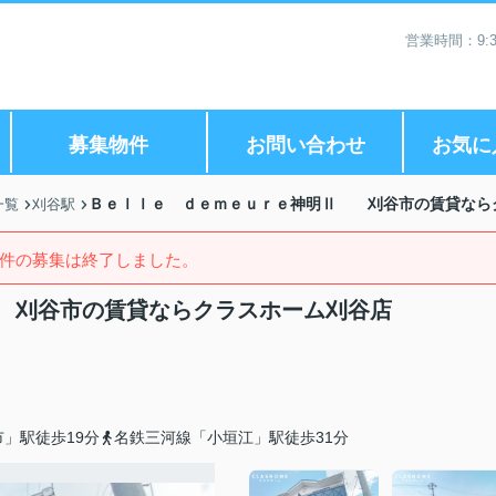
営業時間：9:3
募集物件
お問い合わせ
お気に
Ｂｅｌｌｅ ｄｅｍｅｕｒｅ神明Ⅱ 刈谷市の賃貸なら
一覧
刈谷駅
件の募集は終了しました。
 刈谷市の賃貸ならクラスホーム刈谷店
」駅徒歩19分
名鉄三河線「小垣江」駅徒歩31分