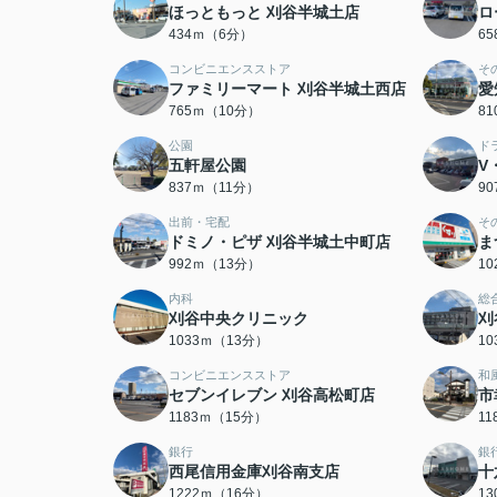
ほっともっと 刈谷半城土店
ロ
434ｍ（6分）
6
コンビニエンスストア
そ
ファミリーマート 刈谷半城土西店
愛
765ｍ（10分）
8
公園
ド
五軒屋公園
V
837ｍ（11分）
9
出前・宅配
そ
ドミノ・ピザ 刈谷半城土中町店
ま
992ｍ（13分）
1
内科
総
刈谷中央クリニック
刈
1033ｍ（13分）
1
コンビニエンスストア
和
セブンイレブン 刈谷高松町店
市
1183ｍ（15分）
1
銀行
銀
西尾信用金庫刈谷南支店
十
1222ｍ（16分）
1