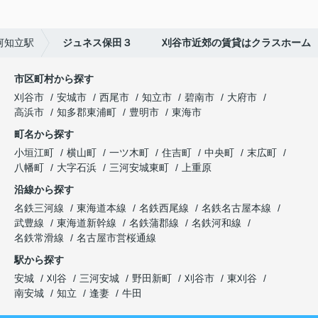
河知立駅
ジュネス保田３ 刈谷市近郊の賃貸はクラスホーム
市区町村から探す
刈谷市
安城市
西尾市
知立市
碧南市
大府市
高浜市
知多郡東浦町
豊明市
東海市
町名から探す
小垣江町
横山町
一ツ木町
住吉町
中央町
末広町
八幡町
大字石浜
三河安城東町
上重原
沿線から探す
名鉄三河線
東海道本線
名鉄西尾線
名鉄名古屋本線
武豊線
東海道新幹線
名鉄蒲郡線
名鉄河和線
名鉄常滑線
名古屋市営桜通線
駅から探す
安城
刈谷
三河安城
野田新町
刈谷市
東刈谷
南安城
知立
逢妻
牛田