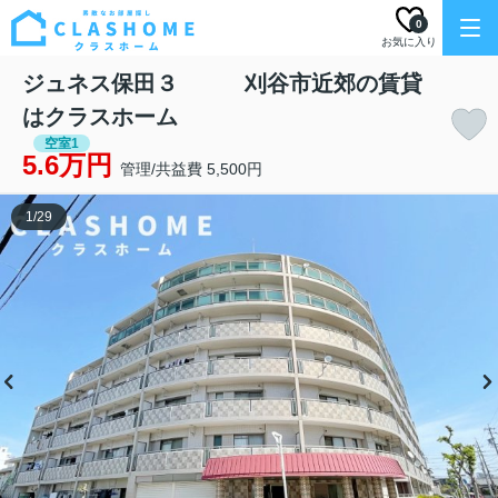
0
お気に入り
ジュネス保田３ 刈谷市近郊の賃貸
はクラスホーム
空室1
5.6万円
管理/共益費 5,500円
1
/
29