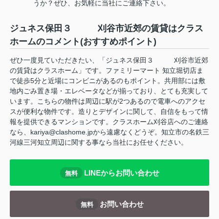
うか？ぜひ、お気軽に当社にご連絡下さい。
ジュネス保田３ 刈谷市近郊の賃貸はクラス
ホームのコメント(おすすめポイント)
ぜひ一度見ていただきたい、「ジュネス保田３ 刈谷市近郊
の賃貸はクラスホーム」です。ファミリーマート 知立堀切店ま
で徒歩5分と近場にコンビニがあるのもポイント。共用部には敷
地内ごみ置き場・エレベータなどが揃っており、とても充実して
います。こちらの物件は周辺に駅が2つあるので電車へのアクセ
スが便利な物件です。造りとデザインに関して、自信をもって情
報を提供できるマンションです。クラスホーム刈谷店へのご連絡
なら、kariya@clashome.jpから遠慮なくどうぞ。知立市の名鉄三
河線三河知立周辺に関する事なら当社にお任せください。
LINEからお問い合わせ
無料
お問い合わせ
無料