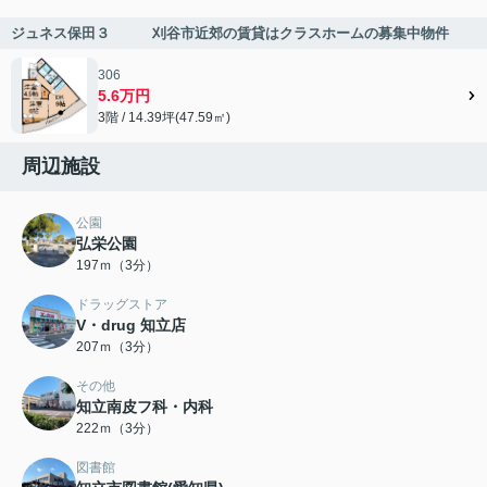
ジュネス保田３ 刈谷市近郊の賃貸はクラスホームの募集中物件
306
5.6万円
3階 / 14.39坪(47.59㎡)
周辺施設
公園
弘栄公園
197ｍ（3分）
ドラッグストア
V・drug 知立店
207ｍ（3分）
その他
知立南皮フ科・内科
222ｍ（3分）
図書館