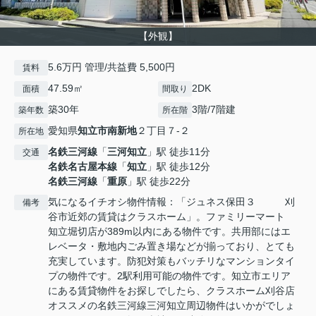
【外観】
5.6万円 管理/共益費 5,500円
賃料
47.59㎡
2DK
面積
間取り
築30年
3階/7階建
築年数
所在階
愛知県
知立市
南新地
２丁目７-２
所在地
名鉄三河線
「
三河知立
」駅 徒歩11分
交通
名鉄名古屋本線
「
知立
」駅 徒歩12分
名鉄三河線
「
重原
」駅 徒歩22分
気になるイチオシ物件情報：「ジュネス保田３ 刈
備考
谷市近郊の賃貸はクラスホーム」。ファミリーマート
知立堀切店が389m以内にある物件です。共用部にはエ
レベータ・敷地内ごみ置き場などが揃っており、とても
充実しています。防犯対策もバッチリなマンションタイ
プの物件です。2駅利用可能の物件です。知立市エリア
にある賃貸物件をお探しでしたら、クラスホーム刈谷店
オススメの名鉄三河線三河知立周辺物件はいかがでしょ