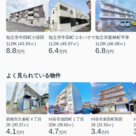
知立市牛田町小深田
知立市牛田町コネハサマ
知立市新林町平草
1LDK (43.93㎡)
1LDK (45.97㎡)
1LDK (46.08㎡)
8.8
6.4
6.8
万円
万円
万円
よく見られている物件
碧南市久沓町４丁目
刈谷市池田町１丁目
刈谷市泉田町割田
2K (30.37㎡)
2DK (39.60㎡)
2K (31.50㎡)
2
4.1
4.7
3.4
万円
万円
万円