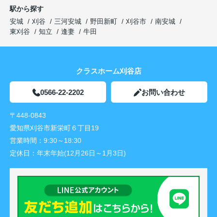
駅から探す
安城
刈谷
三河安城
野田新町
刈谷市
南安城
東刈谷
知立
逢妻
牛田
クラスホーム刈谷店
0566-22-2202
お問い合わせ
〒448-0843
愛知県刈谷市新栄町６丁目19
営業時間：
9:30～18:30
定休日：
年末年始(12月26日～1月3日)