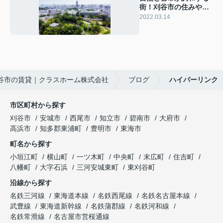
街！刈谷市の住みやす
さをご紹介！
2022.03.14
谷市の賃貸｜クラスホーム株式会社
ブログ
ハイパーリンク
市区町村から探す
刈谷市
安城市
西尾市
知立市
碧南市
大府市
高浜市
知多郡東浦町
豊明市
東海市
町名から探す
小垣江町
横山町
一ツ木町
中央町
末広町
住吉町
八幡町
大字石浜
三河安城東町
東刈谷町
沿線から探す
名鉄三河線
東海道本線
名鉄西尾線
名鉄名古屋本線
武豊線
東海道新幹線
名鉄蒲郡線
名鉄河和線
名鉄常滑線
名古屋市営桜通線