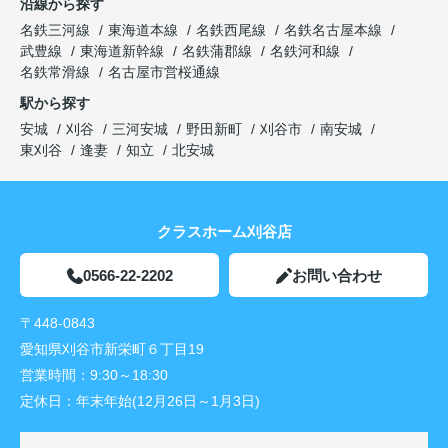
沿線から探す
名鉄三河線
東海道本線
名鉄西尾線
名鉄名古屋本線
武豊線
東海道新幹線
名鉄蒲郡線
名鉄河和線
名鉄常滑線
名古屋市営桜通線
駅から探す
安城
刈谷
三河安城
野田新町
刈谷市
南安城
東刈谷
逢妻
知立
北安城
クラスホーム刈谷店
0566-22-2202
お問い合わせ
〒448-0843
愛知県刈谷市新栄町６丁目19
営業時間：
9:30～18:30
定休日：
年末年始(12月26日～1月3日)