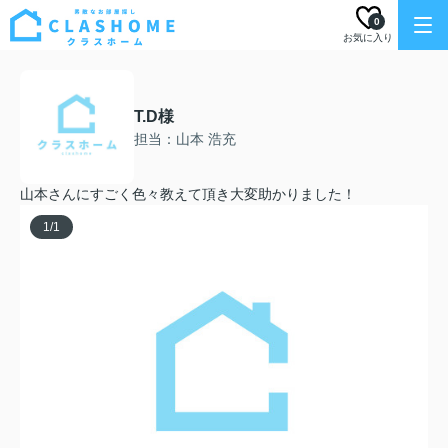
0
お気に入り
T.D様
担当：山本 浩充
山本さんにすごく色々教えて頂き大変助かりました！
1
/
1