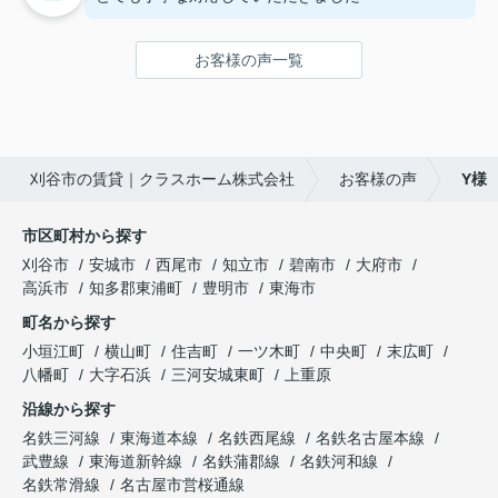
お客様の声一覧
刈谷市の賃貸｜クラスホーム株式会社
お客様の声
Y様
市区町村から探す
刈谷市
安城市
西尾市
知立市
碧南市
大府市
高浜市
知多郡東浦町
豊明市
東海市
町名から探す
小垣江町
横山町
住吉町
一ツ木町
中央町
末広町
八幡町
大字石浜
三河安城東町
上重原
沿線から探す
名鉄三河線
東海道本線
名鉄西尾線
名鉄名古屋本線
武豊線
東海道新幹線
名鉄蒲郡線
名鉄河和線
名鉄常滑線
名古屋市営桜通線