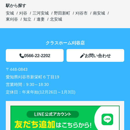
駅から探す
安城
刈谷
三河安城
野田新町
刈谷市
南安城
東刈谷
知立
逢妻
北安城
クラスホーム刈谷店
0566-22-2202
お問い合わせ
〒448-0843
愛知県刈谷市新栄町６丁目19
営業時間：
9:30～18:30
定休日：
年末年始(12月26日～1月3日)