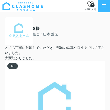
0
お気に入り
S様
担当：山本 浩充
とても丁寧に対応していただき、部屋の写真や採寸までして下さ
いました。
大変助かりました。
1
/
1