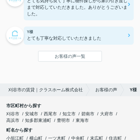
とても気持ち良く丁寧に物件探しから家の引き渡し
まで対応していただきました。ありがとうございま
した。
Y様
とても丁寧な対応していただきました
お客様の声一覧
刈谷市の賃貸｜クラスホーム株式会社
お客様の声
Y様
市区町村から探す
刈谷市
安城市
西尾市
知立市
碧南市
大府市
高浜市
知多郡東浦町
豊明市
東海市
町名から探す
小垣江町
横山町
一ツ木町
中央町
末広町
住吉町