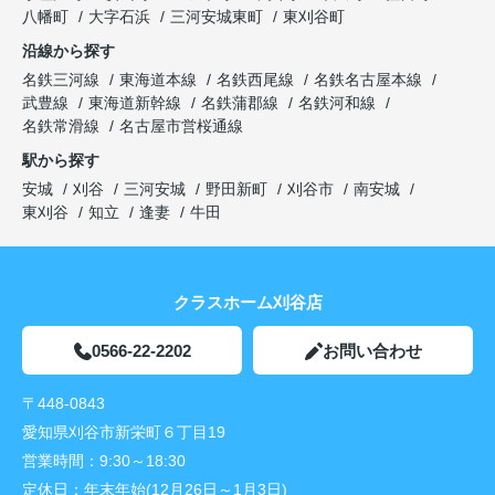
八幡町
大字石浜
三河安城東町
東刈谷町
沿線から探す
名鉄三河線
東海道本線
名鉄西尾線
名鉄名古屋本線
武豊線
東海道新幹線
名鉄蒲郡線
名鉄河和線
名鉄常滑線
名古屋市営桜通線
駅から探す
安城
刈谷
三河安城
野田新町
刈谷市
南安城
東刈谷
知立
逢妻
牛田
クラスホーム刈谷店
0566-22-2202
お問い合わせ
〒448-0843
愛知県刈谷市新栄町６丁目19
営業時間：
9:30～18:30
定休日：
年末年始(12月26日～1月3日)