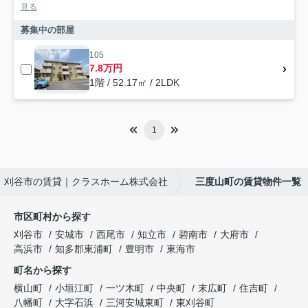
見る
募集中の部屋
105
7.8万円
1階 / 52.17㎡ / 2LDK
1
刈谷市の賃貸｜クラスホーム株式会社
三度山町の賃貸物件一覧
市区町村から探す
刈谷市
安城市
西尾市
知立市
碧南市
大府市
高浜市
知多郡東浦町
豊明市
東海市
町名から探す
横山町
小垣江町
一ツ木町
中央町
末広町
住吉町
八幡町
大字石浜
三河安城東町
東刈谷町