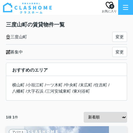
0
お気に入り
三度山町の賃貸物件一覧
三度山町
変更
募集中
変更
おすすめのエリア
横山町
/
小垣江町
/
一ツ木町
/
中央町
/
末広町
/
住吉町
/
八幡町
/
大字石浜
/
三河安城東町
/
東刈谷町
1
棟
1
件
アパート