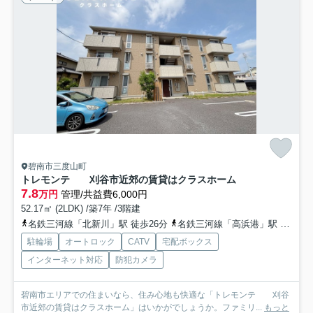
碧南市三度山町
トレモンテ 刈谷市近郊の賃貸はクラスホーム
7.8
万円
管理/共益費6,000円
52.17㎡ (2LDK) /築7年 /3階建
名鉄三河線「北新川」駅 徒歩26分
名鉄三河線「高浜港」駅 徒歩29分
駐輪場
オートロック
CATV
宅配ボックス
インターネット対応
防犯カメラ
碧南市エリアでの住まいなら、住み心地も快適な「トレモンテ 刈谷
市近郊の賃貸はクラスホーム」はいかがでしょうか。ファミリ...
もっと