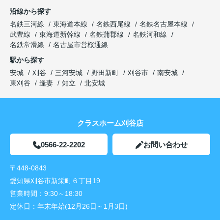
沿線から探す
名鉄三河線
東海道本線
名鉄西尾線
名鉄名古屋本線
武豊線
東海道新幹線
名鉄蒲郡線
名鉄河和線
名鉄常滑線
名古屋市営桜通線
駅から探す
安城
刈谷
三河安城
野田新町
刈谷市
南安城
東刈谷
逢妻
知立
北安城
クラスホーム刈谷店
0566-22-2202
お問い合わせ
〒448-0843
愛知県刈谷市新栄町６丁目19
営業時間：
9:30～18:30
定休日：
年末年始(12月26日～1月3日)