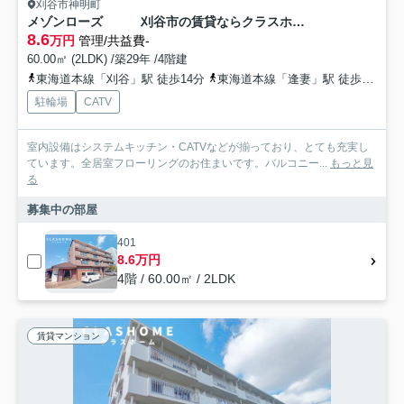
刈谷市神明町
メゾンローズ 刈谷市の賃貸ならクラスホーム刈谷店
8.6
万円
管理/共益費-
60.00㎡ (2LDK) /築29年 /4階建
東海道本線「刈谷」駅 徒歩14分
東海道本線「逢妻」駅 徒歩21分
駐輪場
CATV
室内設備はシステムキッチン・CATVなどが揃っており、とても充実し
ています。全居室フローリングのお住まいです。バルコニー...
もっと見
る
募集中の部屋
401
8.6万円
4階 / 60.00㎡ / 2LDK
賃貸マンション