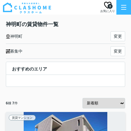
0
お気に入り
神明町の賃貸物件一覧
神明町
変更
募集中
変更
おすすめのエリア
6
棟
7
件
賃貸マンション