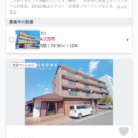
こだわりポイント満載のマンション麻美 刈谷市の賃貸ならクラスホ
ーム刈谷店。室内設備はエアコン・全居室フローリングなど大...
もっと
見る
募集中の部屋
301
4.7万円
3階 / 29.90㎡ / 1DK
賃貸マンション