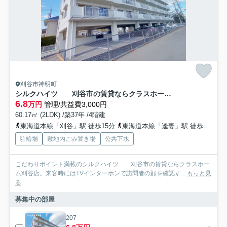
刈谷市神明町
シルクハイツ 刈谷市の賃貸ならクラスホーム刈谷店
6.8
万円
管理/共益費3,000円
60.17㎡ (2LDK) /築37年 /4階建
東海道本線「刈谷」駅 徒歩15分
東海道本線「逢妻」駅 徒歩19分
駐輪場
敷地内ごみ置き場
公共下水
こだわりポイント満載のシルクハイツ 刈谷市の賃貸ならクラスホー
ム刈谷店。来客時にはTVインターホンで訪問者の顔を確認す...
もっと見
る
募集中の部屋
207