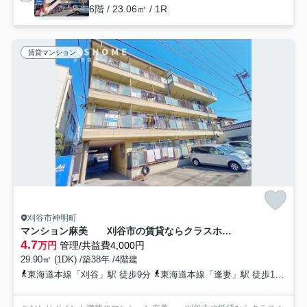
6階 / 23.06㎡ / 1R
賃貸マンション
刈谷市神明町
マンション麻美 刈谷市の賃貸ならクラスホーム刈谷店
4.7
万円
管理/共益費4,000円
29.90㎡ (1DK) /築38年 /4階建
東海道本線「刈谷」駅 徒歩9分
東海道本線「逢妻」駅 徒歩18分
名