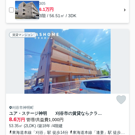
305
6.1万円
3階 / 56.51㎡ / 3DK
賃貸マンション
刈谷市神明町
ユア・ステージ神明 刈谷市の賃貸ならクラスホーム刈谷店
8.6
万円
管理/共益費1,000円
53.35㎡ (2LDK) /築18年 /4階建
東海道本線「刈谷」駅 徒歩14分
東海道本線「逢妻」駅 徒歩19分