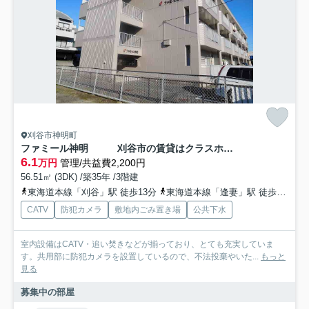
刈谷市神明町
ファミール神明 刈谷市の賃貸はクラスホーム刈谷店
6.1
万円
管理/共益費2,200円
56.51㎡ (3DK) /築35年 /3階建
東海道本線「刈谷」駅 徒歩13分
東海道本線「逢妻」駅 徒歩19分
CATV
防犯カメラ
敷地内ごみ置き場
公共下水
室内設備はCATV・追い焚きなどが揃っており、とても充実していま
す。共用部に防犯カメラを設置しているので、不法投棄やいた...
もっと
見る
募集中の部屋