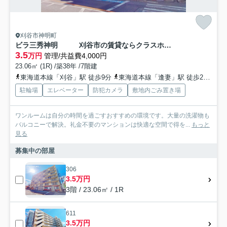
刈谷市神明町
ビラ三秀神明 刈谷市の賃貸ならクラスホーム刈谷店
3.5
万円
管理/共益費4,000円
23.06㎡ (1R) /築38年 /7階建
東海道本線「刈谷」駅 徒歩9分
東海道本線「逢妻」駅 徒歩22分
名
駐輪場
エレベーター
防犯カメラ
敷地内ごみ置き場
ワンルームは自分の時間を過ごすおすすめの環境です。大量の洗濯物も
バルコニーで解決。礼金不要のマンションは快適な空間で得を...
もっと
見る
募集中の部屋
306
3.5万円
3階 / 23.06㎡ / 1R
611
3.5万円