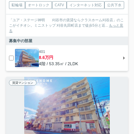
駐輪場
オートロック
CATV
インターネット対応
公共下水
「ユア・ステージ神明 刈谷市の賃貸ならクラスホーム刈谷店」のこ
こがイチオシ。ミニストップ 刈谷丸田町店まで徒歩5分と近...
もっと見
る
募集中の部屋
401
8.6万円
4階 / 53.35㎡ / 2LDK
賃貸マンション