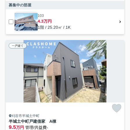
募集中の部屋
103
4.3万円
1階 / 25.20㎡ / 1K
一戸建て
刈谷市半城土中町
半城土中町戸建借家 A棟
9.5
万円
管理/共益費-