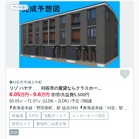
アパート
刈谷市半城土中町
リゾ ハヤテ 刈谷市の賃貸ならクラスホーム刈谷店
8.05
9.6
万円～
万円
管理/共益費5,500円
50.03㎡～71.07㎡ (1LDK～2LDK) /予定 /3階建
東海道本線「野田新町」駅 徒歩24分
東海道本線「刈谷」駅 徒歩26分
駐輪場
CATV
宅配ボックス
インターネット対応
防犯カメラ
敷地内ごみ置き場
新築