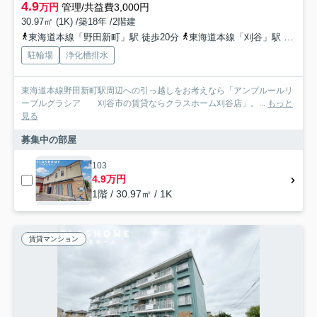
4.9
万円
管理/共益費3,000円
30.97㎡ (1K) /築18年 /2階建
東海道本線「野田新町」駅 徒歩20分
東海道本線「刈谷」駅 徒歩31分
駐輪場
浄化槽排水
東海道本線野田新町駅周辺への引っ越しをお考えなら「アンプルールリ
ーブルグラシア 刈谷市の賃貸ならクラスホーム刈谷店」。...
もっと
見る
募集中の部屋
103
4.9万円
1階 / 30.97㎡ / 1K
賃貸マンション