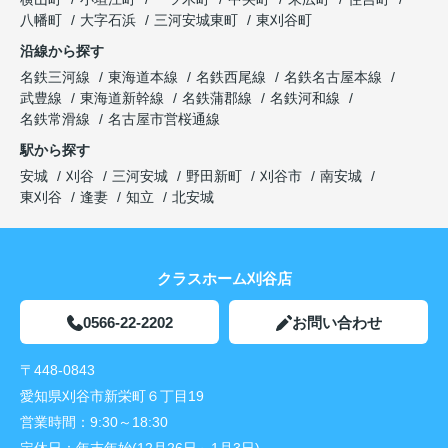
八幡町
大字石浜
三河安城東町
東刈谷町
沿線から探す
名鉄三河線
東海道本線
名鉄西尾線
名鉄名古屋本線
武豊線
東海道新幹線
名鉄蒲郡線
名鉄河和線
名鉄常滑線
名古屋市営桜通線
駅から探す
安城
刈谷
三河安城
野田新町
刈谷市
南安城
東刈谷
逢妻
知立
北安城
クラスホーム刈谷店
0566-22-2202
お問い合わせ
〒448-0843
愛知県刈谷市新栄町６丁目19
営業時間：
9:30～18:30