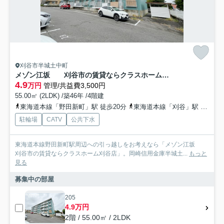
刈谷市半城土中町
メゾン江坂 刈谷市の賃貸ならクラスホーム刈谷店
4.9
万円
管理/共益費3,500円
55.00㎡ (2LDK) /築46年 /4階建
東海道本線「野田新町」駅 徒歩20分
東海道本線「刈谷」駅 徒歩24分
駐輪場
CATV
公共下水
東海道本線野田新町駅周辺への引っ越しをお考えなら「メゾン江坂
刈谷市の賃貸ならクラスホーム刈谷店」。岡崎信用金庫半城土...
もっと
見る
募集中の部屋
205
4.9万円
2階 / 55.00㎡ / 2LDK