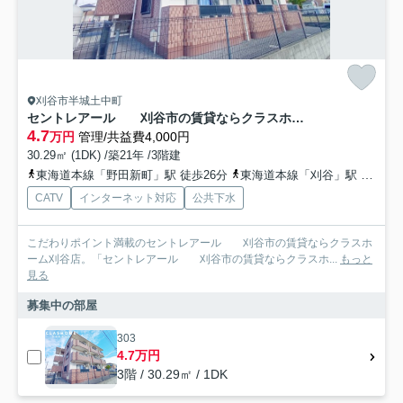
刈谷市半城土中町
セントレアール 刈谷市の賃貸ならクラスホーム刈谷店
4.7
万円
管理/共益費4,000円
30.29㎡ (1DK) /築21年 /3階建
東海道本線「野田新町」駅 徒歩26分
東海道本線「刈谷」駅 徒歩29分
CATV
インターネット対応
公共下水
こだわりポイント満載のセントレアール 刈谷市の賃貸ならクラスホ
ーム刈谷店。「セントレアール 刈谷市の賃貸ならクラスホ...
もっと
見る
募集中の部屋
303
4.7万円
3階 / 30.29㎡ / 1DK