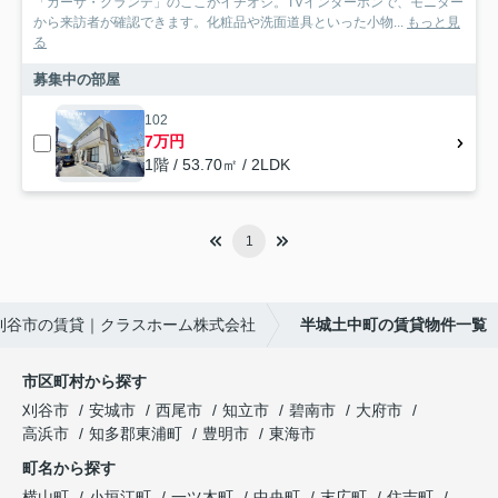
「カーサ・グランデ」のここがイチオシ。TVインターホンで、モニター
から来訪者が確認できます。化粧品や洗面道具といった小物...
もっと見
る
募集中の部屋
102
7万円
1階 / 53.70㎡ / 2LDK
1
刈谷市の賃貸｜クラスホーム株式会社
半城土中町の賃貸物件一覧
市区町村から探す
刈谷市
安城市
西尾市
知立市
碧南市
大府市
高浜市
知多郡東浦町
豊明市
東海市
町名から探す
横山町
小垣江町
一ツ木町
中央町
末広町
住吉町