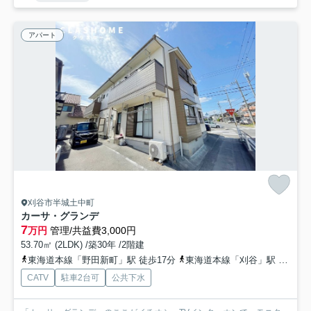
アパート
刈谷市半城土中町
カーサ・グランデ
7
万円
管理/共益費3,000円
53.70㎡ (2LDK) /築30年 /2階建
東海道本線「野田新町」駅 徒歩17分
東海道本線「刈谷」駅 徒歩31分
CATV
駐車2台可
公共下水