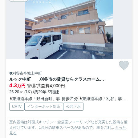
刈谷市半城土中町
ルック中町 刈谷市の賃貸ならクラスホーム刈谷店
4.3
万円
管理/共益費4,000円
25.20㎡ (1K) /築29年 /2階建
東海道本線「野田新町」駅 徒歩21分
東海道本線「刈谷」駅 徒歩28分
CATV
インターネット対応
公共下水
室内設備は対面式キッチン・全居室フローリングなど充実した設備を備
え付けています。1台分の駐車スペースがあるので、車をご利...
もっと
見る