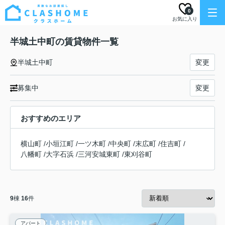
0
お気に入り
半城土中町の賃貸物件一覧
半城土中町
変更
募集中
変更
おすすめのエリア
横山町
/
小垣江町
/
一ツ木町
/
中央町
/
末広町
/
住吉町
/
八幡町
/
大字石浜
/
三河安城東町
/
東刈谷町
9
棟
16
件
アパート