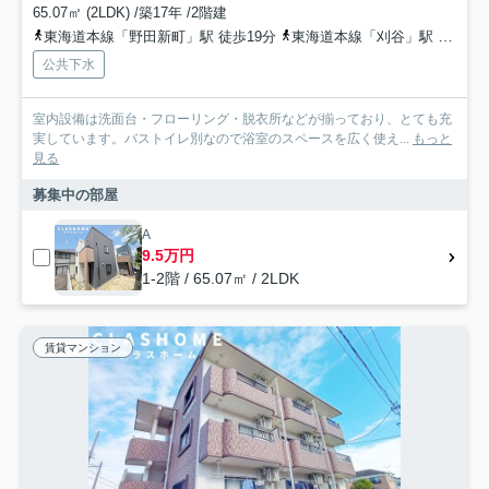
65.07㎡ (2LDK) /築17年 /2階建
東海道本線「野田新町」駅 徒歩19分
東海道本線「刈谷」駅 徒歩28分
公共下水
室内設備は洗面台・フローリング・脱衣所などが揃っており、とても充
実しています。バストイレ別なので浴室のスペースを広く使え...
もっと
見る
募集中の部屋
A
9.5万円
1-2階 / 65.07㎡ / 2LDK
賃貸マンション