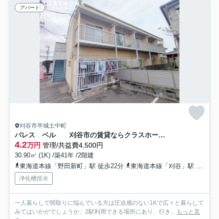
アパート
刈谷市半城土中町
パレス ベル 刈谷市の賃貸ならクラスホーム刈谷店
4.2
万円
管理/共益費4,500円
30.90㎡ (1K) /築41年 /2階建
東海道本線「野田新町」駅 徒歩22分
東海道本線「刈谷」駅 徒歩26分
浄化槽排水
一人暮らしで間取りに悩んでいる方は圧迫感のない1Kで広々と暮らして
みてはいかがでしょうか。2駅利用できる場所にあり、行き...
もっと見