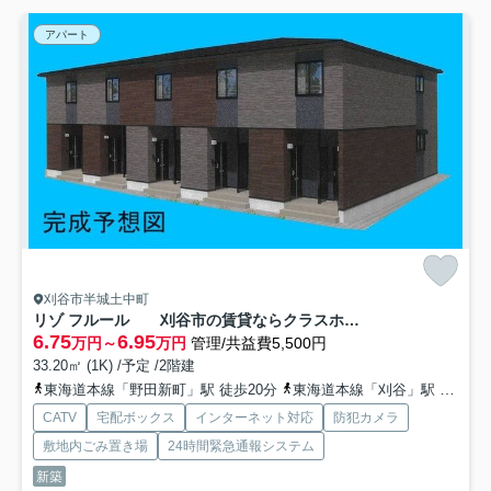
アパート
刈谷市半城土中町
リゾ フルール 刈谷市の賃貸ならクラスホーム刈谷店
6.75
6.95
万円～
万円
管理/共益費5,500円
33.20㎡ (1K) /予定 /2階建
東海道本線「野田新町」駅 徒歩20分
東海道本線「刈谷」駅 徒歩25分
CATV
宅配ボックス
インターネット対応
防犯カメラ
敷地内ごみ置き場
24時間緊急通報システム
新築